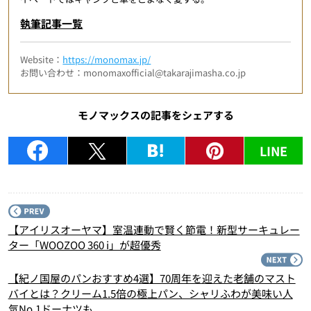
執筆記事一覧
Website：
https://monomax.jp/
お問い合わせ：monomaxofficial@takarajimasha.co.jp
モノマックスの記事をシェアする
LINE
P
【アイリスオーヤマ】室温連動で賢く節電！新型サーキュレー
ター「WOOZOO 360 i」が超優秀
N
【紀ノ国屋のパンおすすめ4選】70周年を迎えた老舗のマスト
バイとは？クリーム1.5倍の極上パン、シャリふわが美味い人
気No.1ドーナツも