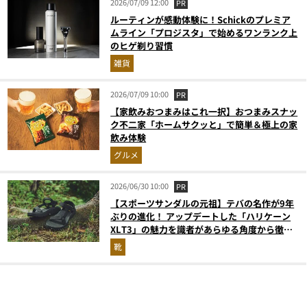
2026/07/09 12:00
PR
ルーティンが感動体験に！Schickのプレミア
ムライン「プロジスタ」で始めるワンランク上
のヒゲ剃り習慣
雑貨
2026/07/09 10:00
PR
【家飲みおつまみはこれ一択】おつまみスナッ
ク不二家「ホームサクッと」で簡単＆極上の家
飲み体験
グルメ
2026/06/30 10:00
PR
【スポーツサンダルの元祖】テバの名作が9年
ぶりの進化！ アップデートした「ハリケーン
XLT3」の魅力を識者があらゆる角度から徹底
解説！
靴