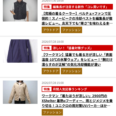
2026/07/30 18:00
特集
編集長が注目する新作「コレ買いです」
【究極の着るクーラー】ペルチェ×ファンで圧
倒的！スノーピークの冷却ベストを編集長が徹
底レビュー。炎天下でも“寒さ”を味わえる本気
のギア『コレ買いです』Vol.172
アウトドア
ファッション
2026/07/28 18:00
特集
涼しい！「猛暑対策グッズ」
【ワークマン】猛暑でも着る方が涼しい「表面
温度-10℃の氷撃ウェア」をレビュー！“腕だけ
濡らすのが正解”の気化冷却機能が凄い
アウトドア
ファッション
2026/07/28 15:00
特集
月間人気記事ランキング
ワークマン「着たほうが涼しい」2900円の
XShelter 暑熱αフーディー、雨とジメジメを乗
り切る！ユニクロの雨対策UVパーカ…ほか
【アウターの人気記事ランキングベスト3】
ファッション
（2026年6月版）