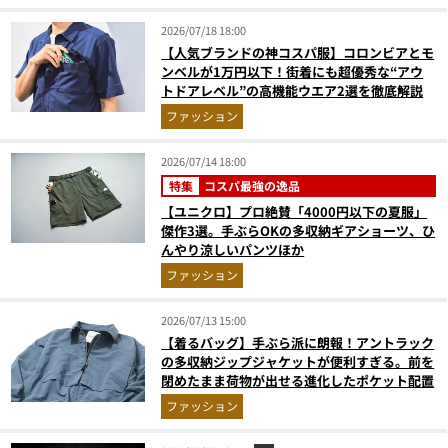
2026/07/18 18:00
【人気ブランドの神コスパ服】コロンビアとモ
ンベルが1万円以下！街着にも超優秀な“アウ
トドアレベル”の高機能ウエア2選を徹底解説
ファッション
2026/07/14 18:00
特集
コスパ最強の逸品
【ユニクロ】プロ絶賛「4000円以下の夏服」
傑作3選。手ぶらOKの多収納ギアショーツ、ひ
んやり涼しいパンツほか
ファッション
2026/07/13 15:00
【着るバッグ】手ぶら派に朗報！アントラック
の多収納ジップジャケットが便利すぎる。前を
閉めたまま荷物が出せる進化したポケット配置
ファッション