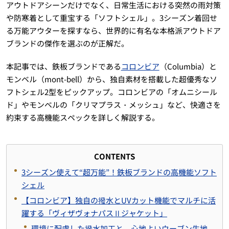
アウトドアシーンだけでなく、日常生活における突然の雨対策
や防寒着として重宝する「ソフトシェル」。3シーズン着回せ
る万能アウターを探すなら、世界的に有名な本格派アウトドア
ブランドの傑作を選ぶのが正解だ。
本記事では、鉄板ブランドである
コロンビア
（Columbia）と
モンベル（mont-bell）から、独自素材を搭載した超優秀なソ
フトシェル2型をピックアップ。コロンビアの「オムニシール
ド」やモンベルの「クリマプラス・メッシュ」など、快適さを
約束する高機能スペックを詳しく解説する。
CONTENTS
3シーズン使えて“超万能”！鉄板ブランドの高機能ソフト
シェル
【コロンビア】独自の撥水とUVカット機能でマルチに活
躍する「ヴィザヴォナパスⅡジャケット」
環境に配慮した撥水加工と、心地よいウーブン生地