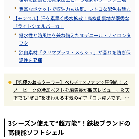
豊富なポケットで収納力も抜群。レトロな配色も魅力
【モンベル】汗を素早く吸水拡散！高機能裏地が優秀な
「ライトシェルパーカ」
撥水性と防風性を兼ね備えた40デニール・ナイロンタ
フタ
独自素材「クリマプラス・メッシュ」が蒸れを防ぎ保
温性を発揮
【究極の着るクーラー】ペルチェ×ファンで圧倒的！ス
ノーピークの冷却ベストを編集長が徹底レビュー。炎天
下でも“寒さ”を味わえる本気のギア『コレ買いです』Vo
l.172
3シーズン使えて“超万能”！鉄板ブランドの
高機能ソフトシェル