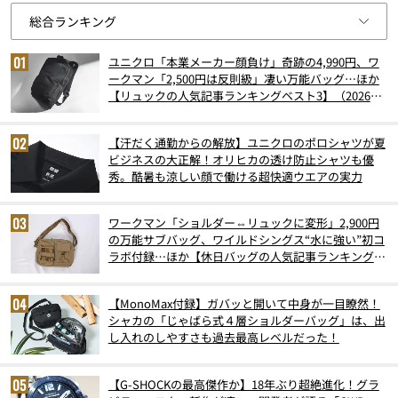
ユニクロ「本業メーカー顔負け」奇跡の4,990円、ワ
ークマン「2,500円は反則級」凄い万能バッグ…ほか
【リュックの人気記事ランキングベスト3】（2026年
6月版）
【汗だく通勤からの解放】ユニクロのポロシャツが夏
ビジネスの大正解！オリヒカの透け防止シャツも優
秀。酷暑も涼しい顔で働ける超快適ウエアの実力
ワークマン「ショルダー⇔リュックに変形」2,900円
の万能サブバッグ、ワイルドシングス“水に強い”初コ
ラボ付録…ほか【休日バッグの人気記事ランキングベ
スト3】（2026年6月版）
【MonoMax付録】ガバッと開いて中身が一目瞭然！
シャカの「じゃばら式４層ショルダーバッグ」は、出
し入れのしやすさも過去最高レベルだった！
【G-SHOCKの最高傑作か】18年ぶり超絶進化！グラ