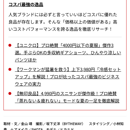
コスパ最強の逸品
人気ブランドには必ずと言っていいほどコスパに優れた
良品が存在します。そんな「価格以上の価値がある」高
いコストパフォーマンスを誇る逸品を徹底リサーチ！
【ユニクロ】プロ絶賛「4000円以下の夏服」傑作3
選。手ぶらOKの多収納ギアショーツ、ひんやり涼しい
パンツほか
【ワークマンが猛暑を救う】上下3,980円「冷感セット
アップ」を解説！プロが唸ったコスパ最強のビジネス
ウェアの実力
【無印良品】4,990円のスニサンが傑作級！プロ絶賛
「蒸れない＆疲れない」モードな夏の一足を徹底解説
取材・文／金山 靖 撮影／坂下丈洋（BYTHEWAY） スタイリング／小林知
典 ヘアメイク／SHOTA モデル／ヒカルド