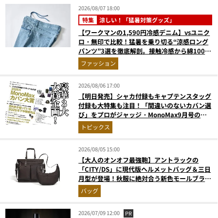
2026/08/07 18:00
特集
涼しい！「猛暑対策グッズ」
【ワークマンの1,590円冷感デニム】vsユニク
ロ・無印で比較！猛暑を乗り切る“涼感ロング
パンツ”3選を徹底解剖。接触冷感から綿100%
まで決定版
ファッション
2026/08/06 17:00
【明日発売】シャカ付録もキャプテンスタッグ
付録も大特集も注目！「間違いのないカバン選
び」をプロがジャッジ・MonoMax9月号の目
次を公開
トピックス
2026/08/05 15:00
【大人のオンオフ最強鞄】アントラックの
「CITY/DS」に現代版ヘルメットバッグ＆三日
月型が登場！秋服に絶対合う新色モールブラウ
ンが傑作
バッグ
2026/07/09 12:00
PR