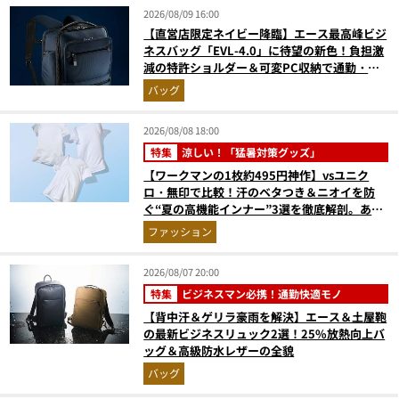
2026/08/09 16:00
【直営店限定ネイビー降臨】エース最高峰ビジ
ネスバッグ「EVL-4.0」に待望の新色！負担激
減の特許ショルダー＆可変PC収納で通勤・出
張が無敵に
バッグ
2026/08/08 18:00
特集
涼しい！「猛暑対策グッズ」
【ワークマンの1枚約495円神作】vsユニク
ロ・無印で比較！汗のベタつき＆ニオイを防
ぐ“夏の高機能インナー”3選を徹底解剖。あな
たに最適な1着は？
ファッション
2026/08/07 20:00
特集
ビジネスマン必携！通勤快適モノ
【背中汗＆ゲリラ豪雨を解決】エース＆土屋鞄
の最新ビジネスリュック2選！25%放熱向上バ
ッグ＆高級防水レザーの全貌
バッグ