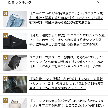
【ワークマンの1,590円冷感デニム】vsユニクロ・無
印で比較！猛暑を乗り切る“涼感ロングパンツ”3選を
徹底解剖。接触冷感から綿100%まで決定版
【汗だく通勤からの解放】ユニクロのポロシャツが夏
ビジネスの大正解！オリヒカの透け防止シャツも優
秀。酷暑も涼しい顔で働ける超快適ウエアの実力
ユニクロ「本業メーカー顔負け」奇跡の4,990円、ワ
ークマン「2,500円は反則級」凄い万能バッグ…ほか
【リュックの人気記事ランキングベスト3】（2026年
6月版）
【換気量1.9倍の衝撃】プロが解説するSHOEIの最新
ヘルメット「Z-9」の凄さとは？浮き上がり13%減で
高速ライドも超快適な傑作フルフェイス
【ワークマンの大人気バッグ】3500円の「3WAYリュ
ック」をマニアが絶賛！“しごできカバン”が撥水防汚