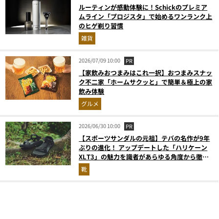
ルーティンが感動体験に！Schickのプレミア
ムライン「プロジスタ」で始めるワンランク上
のヒゲ剃り習慣
雑貨
2026/07/09 10:00
PR
【家飲みおつまみはこれ一択】おつまみスナッ
ク不二家「ホームサクッと」で簡単＆極上の家
飲み体験
グルメ
2026/06/30 10:00
PR
【スポーツサンダルの元祖】テバの名作が9年
ぶりの進化！ アップデートした「ハリケーン
XLT3」の魅力を識者があらゆる角度から徹底
解説！
靴