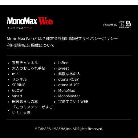
MonoMax Webとは？
運営会社
採用情報
プライバシーポリシー
利用規約
広告掲載について
宝島チャンネル
InRed
大人のおしゃれ手帖
sweet
mini
素敵なあの人
リンネル
otona ROSY
SPRiNG
otona MUSE
GLOW
MonoMax
smart
MonoMaster
田舎暮らしの本
宝島すごい！WEB
『このミステリーがすご
い！』大賞
© TAKARAJIMASHA,Inc. All Rights Reserved.