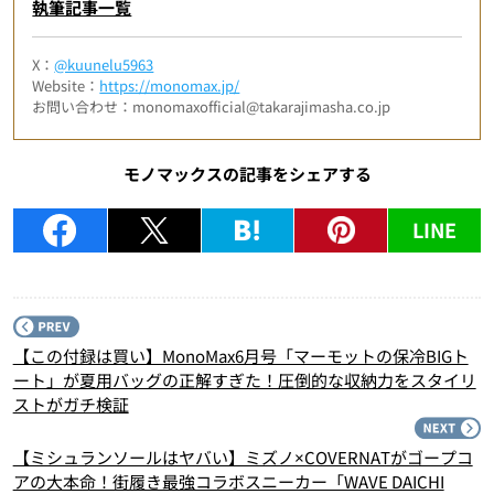
執筆記事一覧
X：
@kuunelu5963
Website：
https://monomax.jp/
お問い合わせ：monomaxofficial@takarajimasha.co.jp
モノマックスの記事をシェアする
LINE
P
【この付録は買い】MonoMax6月号「マーモットの保冷BIGト
ート」が夏用バッグの正解すぎた！圧倒的な収納力をスタイリ
ストがガチ検証
N
【ミシュランソールはヤバい】ミズノ×COVERNATがゴープコ
アの大本命！街履き最強コラボスニーカー「WAVE DAICHI