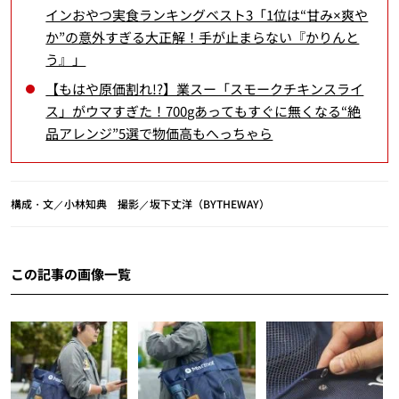
インおやつ実食ランキングベスト3「1位は“甘み×爽や
か”の意外すぎる大正解！手が止まらない『かりんと
う』」
【もはや原価割れ!?】業スー「スモークチキンスライ
ス」がウマすぎた！700gあってもすぐに無くなる“絶
品アレンジ”5選で物価高もへっちゃら
構成・文／小林知典 撮影／坂下丈洋（BYTHEWAY）
この記事の画像一覧