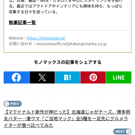
立。以後、雑誌・WEB・カタログを中心にスタイリングを手掛け
る。最近ではアウトドアやインテリアにも興味を持ち、もっぱら
収集する日々を送っている。
執筆記事一覧
Website：
https://monomax.jp/
お問い合わせ：monomaxofficial@takarajimasha.co.jp
モノマックスの記事をシェアする
LINE
P
【マクドナルド新作が神だった】北海道じゃがチーズ、博多明
太バター…激ウマ「ご当地マック」全5種を一足先にグルメラ
イターが食べ比べてみた
N