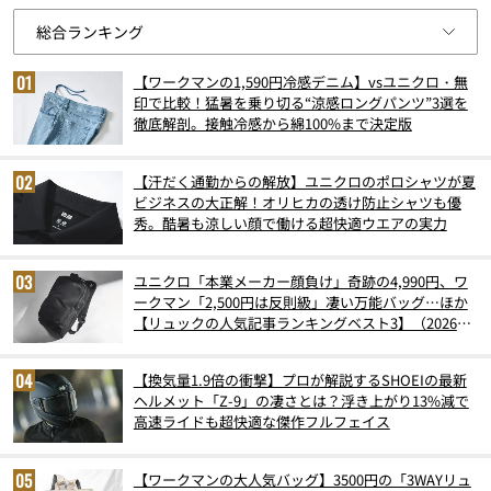
【ワークマンの1,590円冷感デニム】vsユニクロ・無
印で比較！猛暑を乗り切る“涼感ロングパンツ”3選を
徹底解剖。接触冷感から綿100%まで決定版
【汗だく通勤からの解放】ユニクロのポロシャツが夏
ビジネスの大正解！オリヒカの透け防止シャツも優
秀。酷暑も涼しい顔で働ける超快適ウエアの実力
ユニクロ「本業メーカー顔負け」奇跡の4,990円、ワ
ークマン「2,500円は反則級」凄い万能バッグ…ほか
【リュックの人気記事ランキングベスト3】（2026年
6月版）
【換気量1.9倍の衝撃】プロが解説するSHOEIの最新
ヘルメット「Z-9」の凄さとは？浮き上がり13%減で
高速ライドも超快適な傑作フルフェイス
【ワークマンの大人気バッグ】3500円の「3WAYリュ