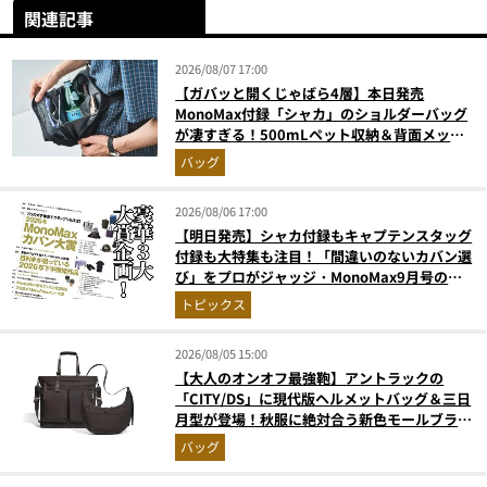
関連記事
2026/08/07 17:00
【ガバッと開くじゃばら4層】本日発売
MonoMax付録「シャカ」のショルダーバッグ
が凄すぎる！500mLペット収納＆背面メッシ
ュでベタつかない
バッグ
2026/08/06 17:00
【明日発売】シャカ付録もキャプテンスタッグ
付録も大特集も注目！「間違いのないカバン選
び」をプロがジャッジ・MonoMax9月号の目
次を公開
トピックス
2026/08/05 15:00
【大人のオンオフ最強鞄】アントラックの
「CITY/DS」に現代版ヘルメットバッグ＆三日
月型が登場！秋服に絶対合う新色モールブラウ
ンが傑作
バッグ