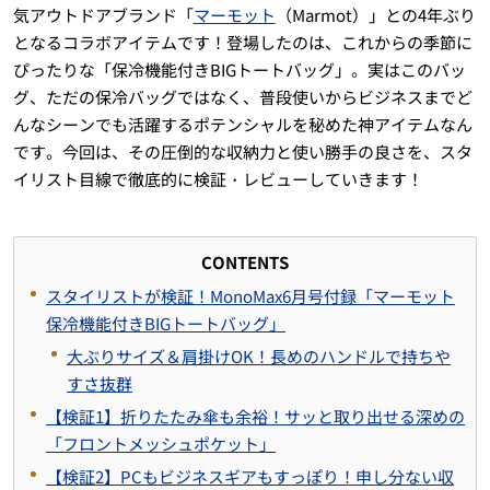
気アウトドアブランド「
マーモット
（Marmot）」との4年ぶり
となるコラボアイテムです！登場したのは、これからの季節に
ぴったりな「保冷機能付きBIGトートバッグ」。実はこのバッ
グ、ただの保冷バッグではなく、普段使いからビジネスまでど
んなシーンでも活躍するポテンシャルを秘めた神アイテムなん
です。今回は、その圧倒的な収納力と使い勝手の良さを、スタ
イリスト目線で徹底的に検証・レビューしていきます！
CONTENTS
スタイリストが検証！MonoMax6月号付録「マーモット
保冷機能付きBIGトートバッグ」
大ぶりサイズ＆肩掛けOK！長めのハンドルで持ちや
すさ抜群
【検証1】折りたたみ傘も余裕！サッと取り出せる深めの
「フロントメッシュポケット」
【検証2】PCもビジネスギアもすっぽり！申し分ない収