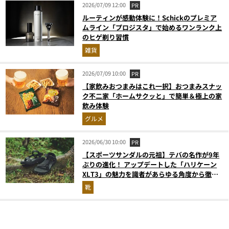
2026/07/09 12:00
PR
ルーティンが感動体験に！Schickのプレミア
ムライン「プロジスタ」で始めるワンランク上
のヒゲ剃り習慣
雑貨
2026/07/09 10:00
PR
【家飲みおつまみはこれ一択】おつまみスナッ
ク不二家「ホームサクッと」で簡単＆極上の家
飲み体験
グルメ
2026/06/30 10:00
PR
【スポーツサンダルの元祖】テバの名作が9年
ぶりの進化！ アップデートした「ハリケーン
XLT3」の魅力を識者があらゆる角度から徹底
解説！
靴