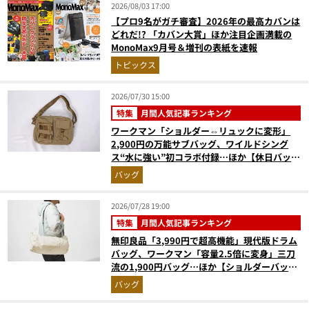
2026/08/03 17:00
【プロ9名がガチ審査】2026年の最高カバンは
どれだ!? 「カバン大賞」ほか注目企画満載の
MonoMax9月号＆増刊の表紙を速報
トピックス
2026/07/30 15:00
特集
月間人気記事ランキング
ワークマン「ショルダー⇔リュックに変形」
2,900円の万能サブバッグ、ワイルドシング
ス“水に強い”初コラボ付録…ほか【休日バッグ
の人気記事ランキングベスト3】（2026年6月
バッグ
版）
2026/07/28 19:00
特集
月間人気記事ランキング
無印良品「3,990円で超高機能」現代版ドラム
バッグ、ワークマン「容量2.5倍に変身」三刀
流の1,900円バッグ…ほか【ショルダーバッグ
の人気記事ランキングベスト3】（2026年6月
バッグ
版）