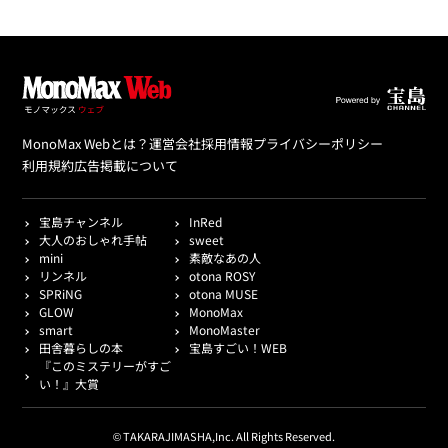
MonoMax Webとは？
運営会社
採用情報
プライバシーポリシー
利用規約
広告掲載について
宝島チャンネル
InRed
大人のおしゃれ手帖
sweet
mini
素敵なあの人
リンネル
otona ROSY
SPRiNG
otona MUSE
GLOW
MonoMax
smart
MonoMaster
田舎暮らしの本
宝島すごい！WEB
『このミステリーがすご
い！』大賞
© TAKARAJIMASHA,Inc. All Rights Reserved.