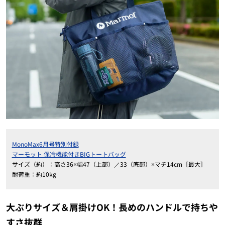
MonoMax6月号特別付録
マーモット 保冷機能付きBIGトートバッグ
サイズ（約）：高さ36×幅47（上部）／33（底部）×マチ14cm［最大］
耐荷重：約10kg
大ぶりサイズ＆肩掛けOK！長めのハンドルで持ちや
すさ抜群