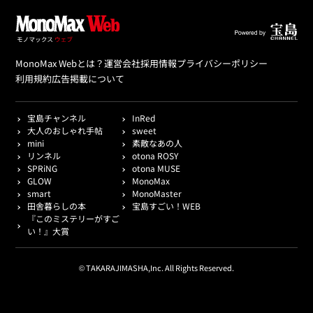
MonoMax Webとは？
運営会社
採用情報
プライバシーポリシー
利用規約
広告掲載について
宝島チャンネル
InRed
大人のおしゃれ手帖
sweet
mini
素敵なあの人
リンネル
otona ROSY
SPRiNG
otona MUSE
GLOW
MonoMax
smart
MonoMaster
田舎暮らしの本
宝島すごい！WEB
『このミステリーがすご
い！』大賞
© TAKARAJIMASHA,Inc. All Rights Reserved.