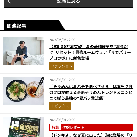
記事に戻る
関連記事
2026/08/05 22:00
【累計50万着突破】夏の蓄積疲労を“着るだ
け”リセット！最強ルームウェア「リカバリー
プロラボ」に新色登場
ファッション
2026/08/02 12:00
「そうめんは夏バテを悪化させる」は本当？食
のプロが教える最新そうめんトレンド＆コンビ
ニで揃う最強の“夏バテ撃退飯”
トピックス
2026/08/01 20:00
特集
体験レポート
【ドンキよ、なぜ夏に出した】遂に登場の「リ