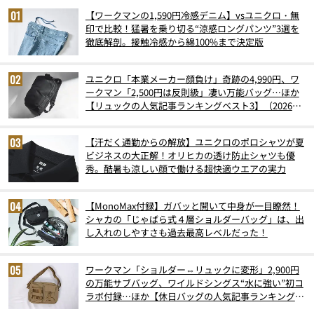
【ワークマンの1,590円冷感デニム】vsユニクロ・無
印で比較！猛暑を乗り切る“涼感ロングパンツ”3選を
徹底解剖。接触冷感から綿100%まで決定版
ユニクロ「本業メーカー顔負け」奇跡の4,990円、ワ
ークマン「2,500円は反則級」凄い万能バッグ…ほか
【リュックの人気記事ランキングベスト3】（2026年
6月版）
【汗だく通勤からの解放】ユニクロのポロシャツが夏
ビジネスの大正解！オリヒカの透け防止シャツも優
秀。酷暑も涼しい顔で働ける超快適ウエアの実力
【MonoMax付録】ガバッと開いて中身が一目瞭然！
シャカの「じゃばら式４層ショルダーバッグ」は、出
し入れのしやすさも過去最高レベルだった！
ワークマン「ショルダー⇔リュックに変形」2,900円
の万能サブバッグ、ワイルドシングス“水に強い”初コ
ラボ付録…ほか【休日バッグの人気記事ランキングベ
スト3】（2026年6月版）