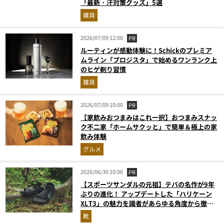
「最新・汗対策グッズ」5選
雑貨
2026/07/09 12:00
PR
ルーティンが感動体験に！Schickのプレミア
ムライン「プロジスタ」で始めるワンランク上
のヒゲ剃り習慣
雑貨
2026/07/09 10:00
PR
【家飲みおつまみはこれ一択】おつまみスナッ
ク不二家「ホームサクッと」で簡単＆極上の家
飲み体験
グルメ
2026/06/30 10:00
PR
【スポーツサンダルの元祖】テバの名作が9年
ぶりの進化！ アップデートした「ハリケーン
XLT3」の魅力を識者があらゆる角度から徹底
解説！
靴