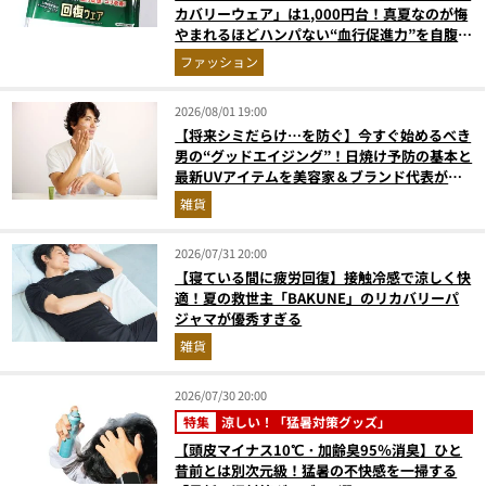
カバリーウェア」は1,000円台！真夏なのが悔
やまれるほどハンパない“血行促進力”を自腹レ
ビュー
ファッション
2026/08/01 19:00
【将来シミだらけ…を防ぐ】今すぐ始めるべき
男の“グッドエイジング”！日焼け予防の基本と
最新UVアイテムを美容家＆ブランド代表がプ
ロ目線で指南／大人の価値向上研究所
雑貨
2026/07/31 20:00
【寝ている間に疲労回復】接触冷感で涼しく快
適！夏の救世主「BAKUNE」のリカバリーパ
ジャマが優秀すぎる
雑貨
2026/07/30 20:00
特集
涼しい！「猛暑対策グッズ」
【頭皮マイナス10℃・加齢臭95％消臭】ひと
昔前とは別次元級！猛暑の不快感を一掃する