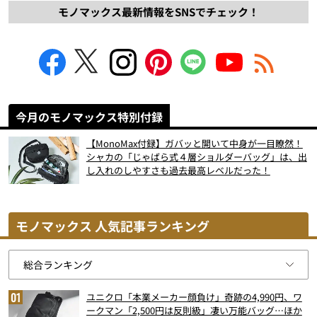
モノマックス最新情報をSNSでチェック！
今月のモノマックス特別付録
【MonoMax付録】ガバッと開いて中身が一目瞭然！
シャカの「じゃばら式４層ショルダーバッグ」は、出
し入れのしやすさも過去最高レベルだった！
モノマックス 人気記事ランキング
ユニクロ「本業メーカー顔負け」奇跡の4,990円、ワ
ークマン「2,500円は反則級」凄い万能バッグ…ほか