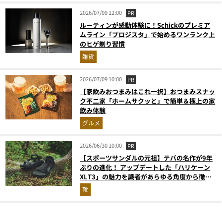
2026/07/09 12:00
PR
ルーティンが感動体験に！Schickのプレミア
ムライン「プロジスタ」で始めるワンランク上
のヒゲ剃り習慣
雑貨
2026/07/09 10:00
PR
【家飲みおつまみはこれ一択】おつまみスナッ
ク不二家「ホームサクッと」で簡単＆極上の家
飲み体験
グルメ
2026/06/30 10:00
PR
【スポーツサンダルの元祖】テバの名作が9年
ぶりの進化！ アップデートした「ハリケーン
XLT3」の魅力を識者があらゆる角度から徹底
解説！
靴