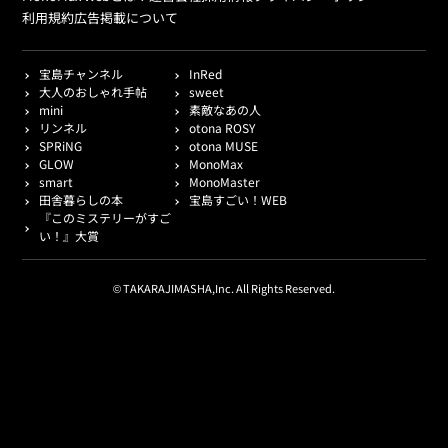
利用規約
広告掲載について
宝島チャンネル
InRed
大人のおしゃれ手帖
sweet
mini
素敵なあの人
リンネル
otona ROSY
SPRiNG
otona MUSE
GLOW
MonoMax
smart
MonoMaster
田舎暮らしの本
宝島すごい！WEB
『このミステリーがすご
い！』大賞
© TAKARAJIMASHA,Inc. All Rights Reserved.