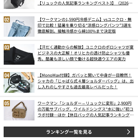
【リュックの人気記事ランキングベスト3】（2026年
6月版）
【ワークマンの1,590円冷感デニム】vsユニクロ・無
印で比較！猛暑を乗り切る“涼感ロングパンツ”3選を
徹底解剖。接触冷感から綿100%まで決定版
【汗だく通勤からの解放】ユニクロのポロシャツが夏
ビジネスの大正解！オリヒカの透け防止シャツも優
秀。酷暑も涼しい顔で働ける超快適ウエアの実力
【MonoMax付録】ガバッと開いて中身が一目瞭然！
シャカの「じゃばら式４層ショルダーバッグ」は、出
し入れのしやすさも過去最高レベルだった！
ワークマン「ショルダー⇔リュックに変形」2,900円
の万能サブバッグ、ワイルドシングス“水に強い”初コ
ラボ付録…ほか【休日バッグの人気記事ランキングベ
スト3】（2026年6月版）
ランキング一覧を見る