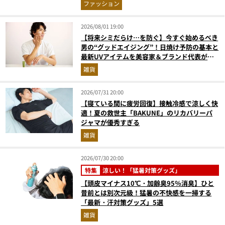
ビュー
ファッション
2026/08/01 19:00
【将来シミだらけ…を防ぐ】今すぐ始めるべき
男の“グッドエイジング”！日焼け予防の基本と
最新UVアイテムを美容家＆ブランド代表がプ
ロ目線で指南／大人の価値向上研究所
雑貨
2026/07/31 20:00
【寝ている間に疲労回復】接触冷感で涼しく快
適！夏の救世主「BAKUNE」のリカバリーパ
ジャマが優秀すぎる
雑貨
2026/07/30 20:00
特集
涼しい！「猛暑対策グッズ」
【頭皮マイナス10℃・加齢臭95％消臭】ひと
昔前とは別次元級！猛暑の不快感を一掃する
「最新・汗対策グッズ」5選
雑貨