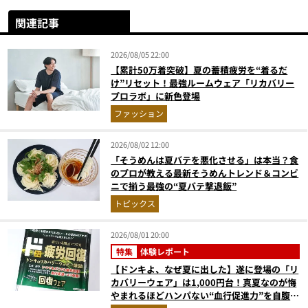
関連記事
2026/08/05 22:00
【累計50万着突破】夏の蓄積疲労を“着るだ
け”リセット！最強ルームウェア「リカバリー
プロラボ」に新色登場
ファッション
2026/08/02 12:00
「そうめんは夏バテを悪化させる」は本当？食
のプロが教える最新そうめんトレンド＆コンビ
ニで揃う最強の“夏バテ撃退飯”
トピックス
2026/08/01 20:00
特集
体験レポート
【ドンキよ、なぜ夏に出した】遂に登場の「リ
カバリーウェア」は1,000円台！真夏なのが悔
やまれるほどハンパない“血行促進力”を自腹レ