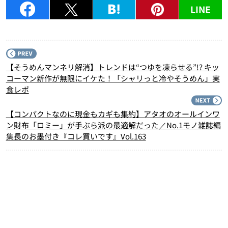
LINE
P
【そうめんマンネリ解消】トレンドは“つゆを凍らせる”!? キッ
コーマン新作が無限にイケた！「シャリっと冷やそうめん」実
食レポ
N
【コンパクトなのに現金もカギも集約】アタオのオールインワ
ン財布「ロミー」が手ぶら派の最適解だった／No.1モノ雑誌編
集長のお墨付き『コレ買いです』Vol.163