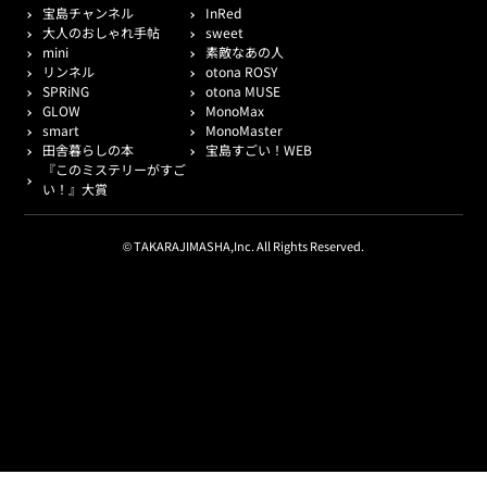
宝島チャンネル
InRed
大人のおしゃれ手帖
sweet
mini
素敵なあの人
リンネル
otona ROSY
SPRiNG
otona MUSE
GLOW
MonoMax
smart
MonoMaster
田舎暮らしの本
宝島すごい！WEB
『このミステリーがすご
い！』大賞
© TAKARAJIMASHA,Inc. All Rights Reserved.