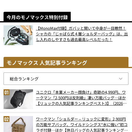
今月のモノマックス特別付録
【MonoMax付録】ガバッと開いて中身が一目瞭然！
シャカの「じゃばら式４層ショルダーバッグ」は、出
し入れのしやすさも過去最高レベルだった！
モノマックス 人気記事ランキング
ユニクロ「本業メーカー顔負け」奇跡の4,990円、ワ
ークマン「2,500円は反則級」凄い万能バッグ…ほか
【リュックの人気記事ランキングベスト3】（2026年
6月版）
ワークマン「ショルダー⇔リュックに変形」2,900円
の万能サブバッグ、ワイルドシングス“水に強い”初コ
ラボ付録…ほか【休日バッグの人気記事ランキングベ