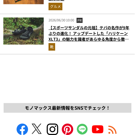
グルメ
2026/06/30 10:00
PR
【スポーツサンダルの元祖】テバの名作が9年
ぶりの進化！ アップデートした「ハリケーン
XLT3」の魅力を識者があらゆる角度から徹底
解説！
靴
モノマックス最新情報をSNSでチェック！