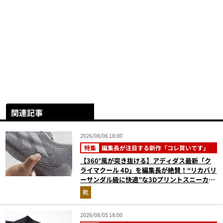
関連記事
2026/08/06 18:00
特集
編集長が注目する新作「コレ買いです」
【360°風が突き抜ける】アディダス最新「ク
ライマクール 4D」を編集長が絶賛！“リカバリ
ーサンダル級に快適”な3Dプリントスニーカー
『コレ買いです』Vol.173
靴
2026/08/05 18:00