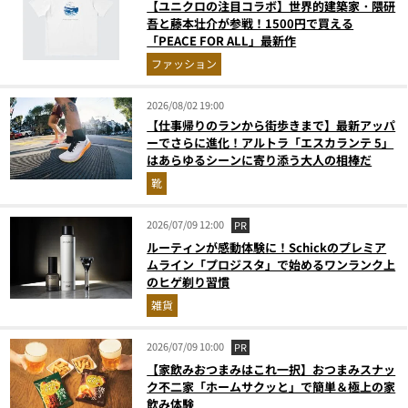
【ユニクロの注目コラボ】世界的建築家・隈研
吾と藤本壮介が参戦！1500円で買える
「PEACE FOR ALL」最新作
ファッション
2026/08/02 19:00
【仕事帰りのランから街歩きまで】最新アッパ
ーでさらに進化！アルトラ「エスカランテ 5」
はあらゆるシーンに寄り添う大人の相棒だ
靴
2026/07/09 12:00
PR
ルーティンが感動体験に！Schickのプレミア
ムライン「プロジスタ」で始めるワンランク上
のヒゲ剃り習慣
雑貨
2026/07/09 10:00
PR
【家飲みおつまみはこれ一択】おつまみスナッ
ク不二家「ホームサクッと」で簡単＆極上の家
飲み体験