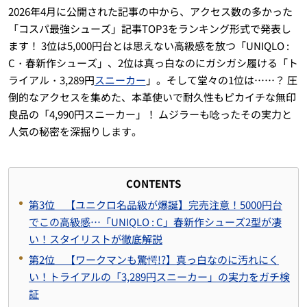
2026年4月に公開された記事の中から、アクセス数の多かった
「コスパ最強シューズ」記事TOP3をランキング形式で発表し
ます！
3位は5,000円台とは思えない高級感を放つ「UNIQLO :
C・春新作シューズ」、
2位は真っ白なのにガシガシ履ける「ト
ライアル・3,289円
スニーカー
」。そして堂々の1位は……？
圧
倒的なアクセスを集めた、本革使いで耐久性もピカイチな無印
良品の「4,990円スニーカー」！
ムジラーも唸ったその実力と
人気の秘密を深掘りします。
CONTENTS
第3位 【ユニクロ名品級が爆誕】完売注意！5000円台
でこの高級感…「UNIQLO : C」春新作シューズ2型が凄
い！スタイリストが徹底解説
第2位 【ワークマンも驚愕!?】真っ白なのに汚れにく
い！トライアルの「3,289円スニーカー」の実力をガチ検
証