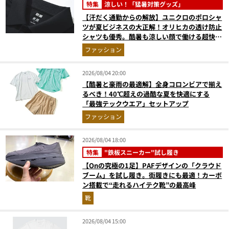
特集
涼しい！「猛暑対策グッズ」
【汗だく通勤からの解放】ユニクロのポロシャ
ツが夏ビジネスの大正解！オリヒカの透け防止
シャツも優秀。酷暑も涼しい顔で働ける超快適
ウエアの実力
ファッション
2026/08/04 20:00
【酷暑と豪雨の最適解】全身コロンビアで揃え
るべき！40℃超えの過酷な夏を快適にする
「最強テックウエア」セットアップ
ファッション
2026/08/04 18:00
特集
"鉄板スニーカー"試し履き
【Onの究極の1足】PAFデザインの「クラウド
ブーム」を試し履き。街履きにも最適！カーボ
ン搭載で“走れるハイテク靴”の最高峰
靴
2026/08/04 15:00