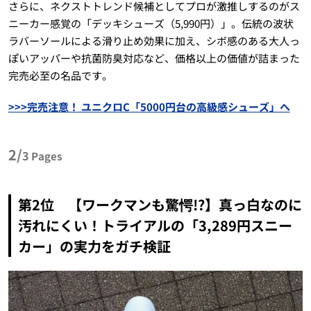
さらに、ネクストトレンド候補としてプロが激推しするのがス
ニーカー感覚の「デッキシューズ（5,990円）」。伝統の波状
ラバーソールによる滑り止め効果に加え、シボ感のある大人っ
ぽいアッパーや抗菌防臭対応など、価格以上の価値が詰まった
完売必至の名品です。
>>>完売注意！ ユニクロC「5000円台の高級感シューズ」へ
2/
3
Pages
第2位 【ワークマンも驚愕!?】真っ白なのに
汚れにくい！トライアルの「3,289円スニー
カー」の実力をガチ検証