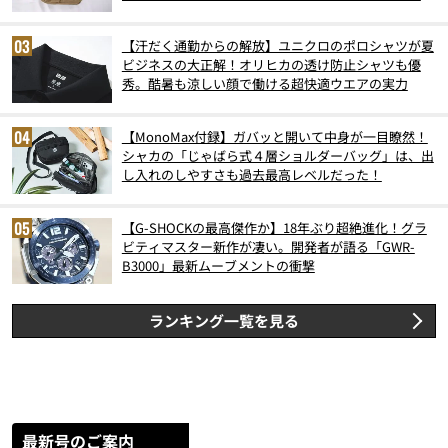
スト3】（2026年6月版）
【汗だく通勤からの解放】ユニクロのポロシャツが夏
ビジネスの大正解！オリヒカの透け防止シャツも優
秀。酷暑も涼しい顔で働ける超快適ウエアの実力
【MonoMax付録】ガバッと開いて中身が一目瞭然！
シャカの「じゃばら式４層ショルダーバッグ」は、出
し入れのしやすさも過去最高レベルだった！
【G-SHOCKの最高傑作か】18年ぶり超絶進化！グラ
ビティマスター新作が凄い。開発者が語る「GWR-
B3000」最新ムーブメントの衝撃
ランキング一覧を見る
最新号のご案内