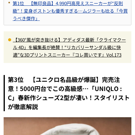
第1位 【無印良品】4,990円高見えスニーカーが“反則
級”！変身ボストンも優秀すぎる…ムジラーも唸る「今買
うべき傑作」
【360°風が突き抜ける】アディダス最新「クライマクー
ル 4D」を編集長が絶賛！“リカバリーサンダル級に快
適”な3Dプリントスニーカー『コレ買いです』Vol.173
第3位 【ユニクロ名品級が爆誕】完売注
意！5000円台でこの高級感…「UNIQLO :
C」春新作シューズ2型が凄い！スタイリスト
が徹底解説