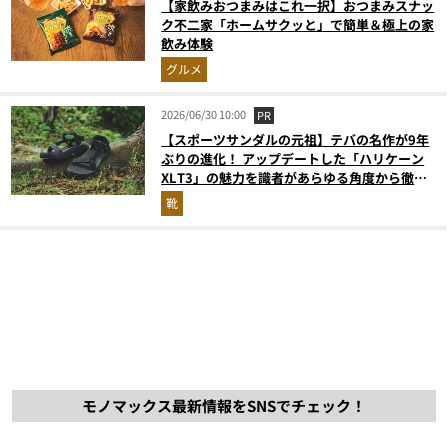
【家飲みおつまみはこれ一択】おつまみスナッ
ク不二家「ホームサクッと」で簡単＆極上の家
飲み体験
グルメ
2026/06/30 10:00
PR
【スポーツサンダルの元祖】テバの名作が9年
ぶりの進化！ アップデートした「ハリケーン
XLT3」の魅力を識者があらゆる角度から徹底
解説！
靴
モノマックス最新情報をSNSでチェック！