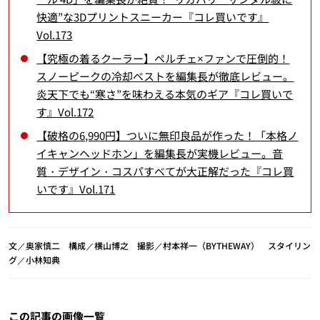
快適”な3Dプリントスニーカー『コレ買いです』
Vol.173
【究極の着るクーラー】ペルチェ×ファンで圧倒的！
スノーピークの冷却ベストを編集長が徹底レビュー。
炎天下でも“寒さ”を味わえる本気のギア『コレ買いで
す』Vol.172
【破格の6,990円】ついに無印良品が作った！「本格ノ
イキャンヘッドホン」を編集長が実機レビュー。音
質・デザイン・コスパすべてが大正解だった『コレ買
いです』Vol.171
文／奥家慎二 構成／横山博之 撮影／村本祥一（BYTHEWAY） スタイリン
グ／小林知典
この記事の画像一覧