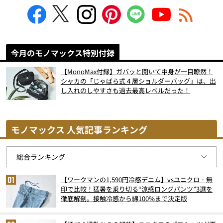
今月のモノマックス特別付録
【MonoMax付録】ガバッと開いて中身が一目瞭然！
シャカの「じゃばら式４層ショルダーバッグ」は、出
し入れのしやすさも過去最高レベルだった！
モノマックス 人気記事ランキング
【ワークマンの1,590円冷感デニム】vsユニクロ・無
印で比較！猛暑を乗り切る“涼感ロングパンツ”3選を
徹底解剖。接触冷感から綿100%まで決定版