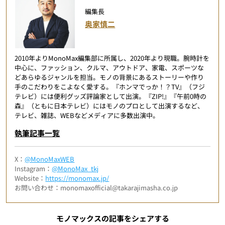
編集長
奥家慎二
2010年よりMonoMax編集部に所属し、2020年より現職。腕時計を
中心に、ファッション、クルマ、アウトドア、家電、スポーツな
どあらゆるジャンルを担当。モノの背景にあるストーリーや作り
手のこだわりをこよなく愛する。『ホンマでっか！？TV』（フジ
テレビ）には便利グッズ評論家として出演。『ZIP!』『午前0時の
森』（ともに日本テレビ）にはモノのプロとして出演するなど、
テレビ、雑誌、WEBなどメディアに多数出演中。
執筆記事一覧
X：
@MonoMaxWEB
Instagram：
@MonoMax_tkj
Website：
https://monomax.jp/
お問い合わせ：monomaxofficial@takarajimasha.co.jp
モノマックスの記事をシェアする