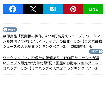
LINE
P
無印良品「反則級の傑作」4,990円高見えシューズ、ワークマ
ンも驚愕？“汚れにくい”トライアルの白靴…ほか【コスパ最強
シューズの人気記事ランキングベスト3】（2026年4月版）
N
ワークマン「1つで2個分の価値あり」1500円サコッシュが凄
い、セブン限定の“完璧付録”紀ノ国屋のお財布ショルダー＆エ
コバッグ…ほか【ミニバッグの人気記事ランキングベスト3】
（2026年4月版）