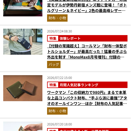
定モデルが伊勢丹新宿メンズ館に登場！「ボト
ルグリーン＆ネイビー」2色の最高峰レザーグ
ッズに注目
財布・小物
2026/07/24 08:30
特集
体験レポート
【付録の常識超え】コールマン「財布一体型ボ
トルショルダー」が最高だった！猛暑の手ぶら
外出を制す『MonoMax8月号増刊』付録の実
力をスタイリストが徹底レポ
バッグ
2026/07/22 15:00
特集
月間人気記事ランキング
ワークマン「この収納力で980円」まるで本革
な上品コンパクト財布、“手ぶら派に最強”アタ
オのオールインワン…ほか【財布の人気記事ラ
ンキングベスト3】（2026年6月版）
財布・小物
2026/07/20 18:00