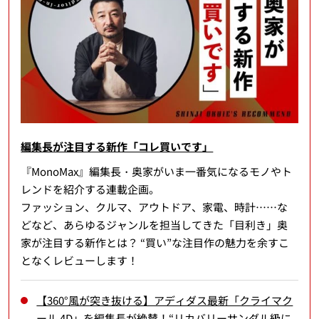
編集長が注目する新作「コレ買いです」
『MonoMax』編集長・奥家がいま一番気になるモノやト
レンドを紹介する連載企画。
ファッション、クルマ、アウトドア、家電、時計……な
どなど、あらゆるジャンルを担当してきた「目利き」奥
家が注目する新作とは？ “買い”な注目作の魅力を余すこ
となくレビューします！
【360°風が突き抜ける】アディダス最新「クライマク
ール 4D」を編集長が絶賛！“リカバリーサンダル級に