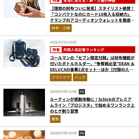
特集
本当に使える！新・三種の神器
【理想の財布ついに発見】スタイリスト絶賛！
「コンパクトなのにカード10枚入る収納力」
クランプのアコーディオンウォレットを徹底レ
ビュー。使い込むほどにツヤが出るプエブロレ
財布・小物
ザーも優秀
2026/07/19 19:00
特集
月間人気記事ランキング
コールマンの「セブン限定付録」は財布機能が
付いたボトルホルダー、“争奪戦必至”DEAN ＆
DELUCAの豪華2点セット…ほか【付録の人気
記事ランキングベスト3】（2026年6月版）
アウトドア
バッグ
2026/07/09 12:00
PR
ルーティンが感動体験に！Schickのプレミア
ムライン「プロジスタ」で始めるワンランク上
のヒゲ剃り習慣
雑貨
2026/07/09 10:00
PR