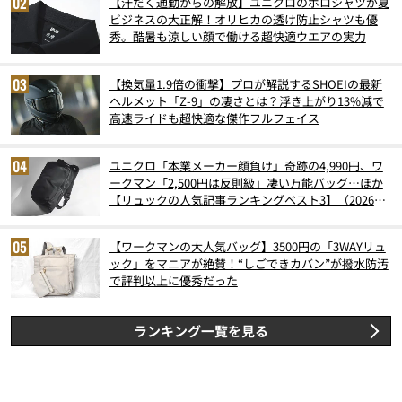
【汗だく通勤からの解放】ユニクロのポロシャツが夏
ビジネスの大正解！オリヒカの透け防止シャツも優
秀。酷暑も涼しい顔で働ける超快適ウエアの実力
【換気量1.9倍の衝撃】プロが解説するSHOEIの最新
ヘルメット「Z-9」の凄さとは？浮き上がり13%減で
高速ライドも超快適な傑作フルフェイス
ユニクロ「本業メーカー顔負け」奇跡の4,990円、ワ
ークマン「2,500円は反則級」凄い万能バッグ…ほか
【リュックの人気記事ランキングベスト3】（2026年
6月版）
【ワークマンの大人気バッグ】3500円の「3WAYリュ
ック」をマニアが絶賛！“しごできカバン”が撥水防汚
で評判以上に優秀だった
ランキング一覧を見る