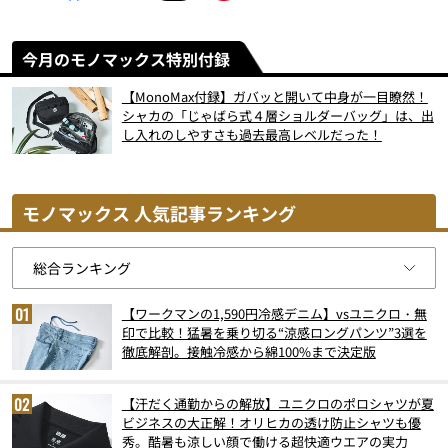
今月のモノマックス特別付録
【MonoMax付録】ガバッと開いて中身が一目瞭然！
シャカの「じゃばら式４層ショルダーバッグ」は、出
し入れのしやすさも過去最高レベルだった！
モノマックス 人気記事ランキング
【ワークマンの1,590円冷感デニム】vsユニクロ・無
印で比較！猛暑を乗り切る“涼感ロングパンツ”3選を
徹底解剖。接触冷感から綿100%まで決定版
【汗だく通勤からの解放】ユニクロのポロシャツが夏
ビジネスの大正解！オリヒカの透け防止シャツも優
秀。酷暑も涼しい顔で働ける超快適ウエアの実力