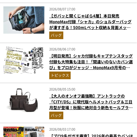
2026/08/07 17:00
【ガバッと開くじゃばら4層】本日発売
MonoMax付録「シャカ」のショルダーバッグ
が凄すぎる！500mLペット収納＆背面メッシ
ュでベタつかない
バッグ
2026/08/06 17:00
【明日発売】シャカ付録もキャプテンスタッグ
付録も大特集も注目！「間違いのないカバン選
び」をプロがジャッジ・MonoMax9月号の目
次を公開
トピックス
2026/08/05 15:00
【大人のオンオフ最強鞄】アントラックの
「CITY/DS」に現代版ヘルメットバッグ＆三日
月型が登場！秋服に絶対合う新色モールブラウ
ンが傑作
バッグ
2026/08/03 17:00
【プロ9名がガチ審査】2026年の最高カバンは