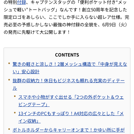
の特別
付録
、キャプテンスタッグの「便利ポケット付き“メッ
シュで軽い”トートバッグ」なんです！創立50周年を記念した
限定ロゴをあしらい、ここでしか手に入らない超レア仕様。完
売必至の予感しかしない最強の神付録の全貌を、6月9日（火）
の発売に先駆けて大公開します！
CONTENTS
驚きの軽さと涼しさ！2層メッシュ構造で「中身が見えな
い」安心設計
抜群の収納力！休日もビジネスも頼れる充実のディテー
ル
スマホや小物がすぐ出せる「2つの外ポケット＆ウェ
ビングテープ」
13インチのPCもすっぽり！A4対応の広々とした「メ
イン収納」
ボトルホルダーからキャリーオンまで！かゆい所に手が