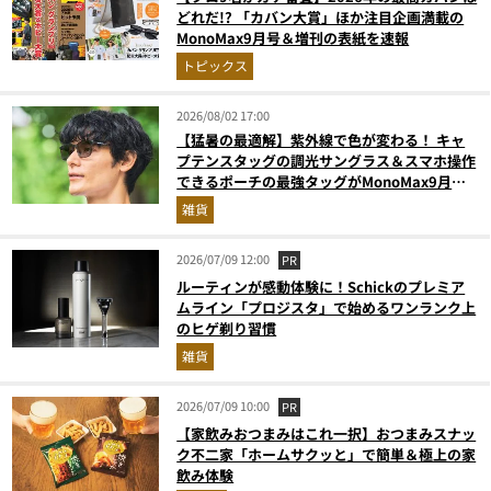
どれだ!? 「カバン大賞」ほか注目企画満載の
MonoMax9月号＆増刊の表紙を速報
トピックス
2026/08/02 17:00
【猛暑の最適解】紫外線で色が変わる！ キャ
プテンスタッグの調光サングラス＆スマホ操作
できるポーチの最強タッグがMonoMax9月号
増刊付録に登場
雑貨
2026/07/09 12:00
PR
ルーティンが感動体験に！Schickのプレミア
ムライン「プロジスタ」で始めるワンランク上
のヒゲ剃り習慣
雑貨
2026/07/09 10:00
PR
【家飲みおつまみはこれ一択】おつまみスナッ
ク不二家「ホームサクッと」で簡単＆極上の家
飲み体験