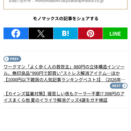
お問い合わせ：monomaxofficial@takarajimasha.co.jp
モノマックスの記事をシェアする
LINE
P
ワークマン「よく歩く人の救世主」880円の立体構造インソー
ル、無印良品“990円で即買い”ストレス解消アイテム…ほか
【1000円以下雑貨の人気記事ランキングベスト3】（2026年4
月版）
N
【カインズ猛暑対策】寝苦しい夜もクーラー不要!? 398円のア
イスまくら他 夏のイライラ解消グッズ4選をガチ検証