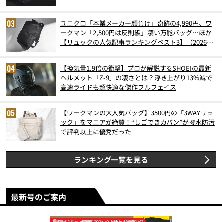
ユニクロ「本業メーカー顔負け」奇跡の4,990円、ワ
ークマン「2,500円は反則級」凄い万能バッグ…ほか
【リュックの人気記事ランキングベスト3】（2026年
6月版）
【換気量1.9倍の衝撃】プロが解説するSHOEIの最新
ヘルメット「Z-9」の凄さとは？浮き上がり13%減で
高速ライドも超快適な傑作フルフェイス
【ワークマンの大人気バッグ】3500円の「3WAYリュ
ック」をマニアが絶賛！“しごできカバン”が撥水防汚
で評判以上に優秀だった
ランキング一覧を見る
最新号のご案内