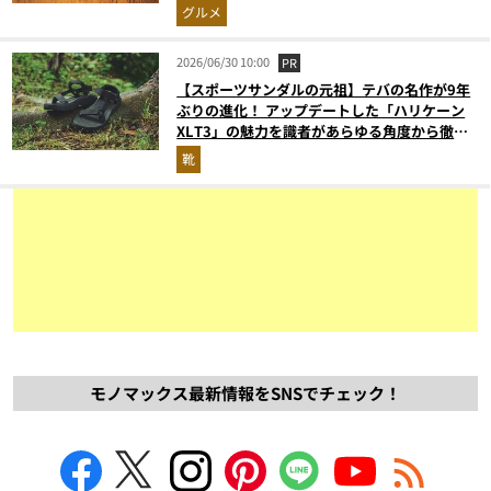
グルメ
2026/06/30 10:00
PR
【スポーツサンダルの元祖】テバの名作が9年
ぶりの進化！ アップデートした「ハリケーン
XLT3」の魅力を識者があらゆる角度から徹底
解説！
靴
モノマックス最新情報をSNSでチェック！