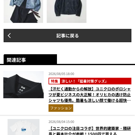
記事に戻る
関連記事
2026/08/05 18:00
特集
涼しい！「猛暑対策グッズ」
【汗だく通勤からの解放】ユニクロのポロシャ
ツが夏ビジネスの大正解！オリヒカの透け防止
シャツも優秀。酷暑も涼しい顔で働ける超快適
ウエアの実力
ファッション
2026/08/04 15:00
【ユニクロの注目コラボ】世界的建築家・隈研
吾と藤本壮介が参戦！1500円で買える