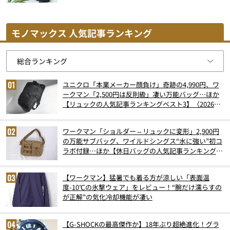
モノマックス 人気記事ランキング
ユニクロ「本業メーカー顔負け」奇跡の4,990円、ワ
ークマン「2,500円は反則級」凄い万能バッグ…ほか
【リュックの人気記事ランキングベスト3】（2026年
6月版）
ワークマン「ショルダー⇔リュックに変形」2,900円
の万能サブバッグ、ワイルドシングス“水に強い”初コ
ラボ付録…ほか【休日バッグの人気記事ランキングベ
スト3】（2026年6月版）
【ワークマン】猛暑でも着る方が涼しい「表面温
度-10℃の氷撃ウェア」をレビュー！“腕だけ濡らすの
が正解”の気化冷却機能が凄い
【G-SHOCKの最高傑作か】18年ぶり超絶進化！グラ