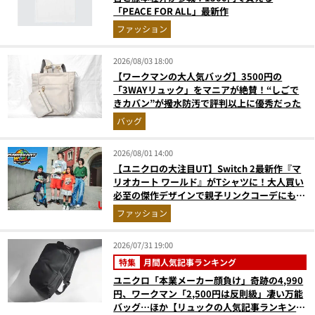
「PEACE FOR ALL」最新作
ファッション
2026/08/03 18:00
【ワークマンの大人気バッグ】3500円の
「3WAYリュック」をマニアが絶賛！“しごで
きカバン”が撥水防汚で評判以上に優秀だった
バッグ
2026/08/01 14:00
【ユニクロの大注目UT】Switch 2最新作『マ
リオカート ワールド』がTシャツに！大人買い
必至の傑作デザインで親子リンクコーデにも最
適
ファッション
2026/07/31 19:00
特集
月間人気記事ランキング
ユニクロ「本業メーカー顔負け」奇跡の4,990
円、ワークマン「2,500円は反則級」凄い万能
バッグ…ほか【リュックの人気記事ランキング