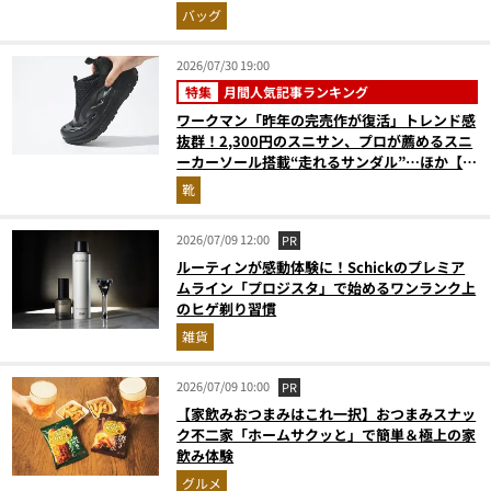
ベスト3】（2026年6月版）
バッグ
2026/07/30 19:00
特集
月間人気記事ランキング
ワークマン「昨年の完売作が復活」トレンド感
抜群！2,300円のスニサン、プロが薦めるスニ
ーカーソール搭載“走れるサンダル”…ほか【夏
シューズの人気記事ランキングベスト3】
靴
（2026年6月版）
2026/07/09 12:00
PR
ルーティンが感動体験に！Schickのプレミア
ムライン「プロジスタ」で始めるワンランク上
のヒゲ剃り習慣
雑貨
2026/07/09 10:00
PR
【家飲みおつまみはこれ一択】おつまみスナッ
ク不二家「ホームサクッと」で簡単＆極上の家
飲み体験
グルメ