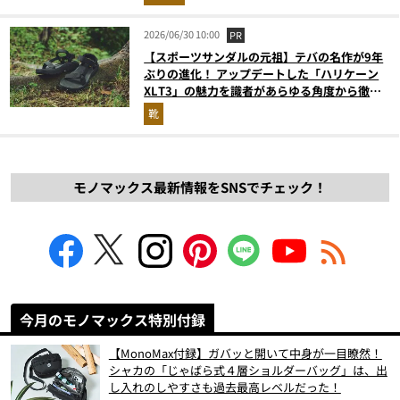
2026/06/30 10:00
PR
【スポーツサンダルの元祖】テバの名作が9年
ぶりの進化！ アップデートした「ハリケーン
XLT3」の魅力を識者があらゆる角度から徹底
解説！
靴
モノマックス最新情報をSNSでチェック！
今月のモノマックス特別付録
【MonoMax付録】ガバッと開いて中身が一目瞭然！
シャカの「じゃばら式４層ショルダーバッグ」は、出
し入れのしやすさも過去最高レベルだった！