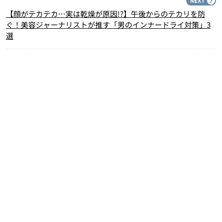
N
【顔がテカテカ…実は乾燥が原因!?】午後からのテカリを防
ぐ！美容ジャーナリストが推す「男のインナードライ対策」3
選