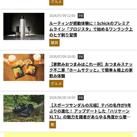
グルメ
2026/07/09 12:00
PR
ルーティンが感動体験に！Schickのプレミア
ムライン「プロジスタ」で始めるワンランク上
のヒゲ剃り習慣
雑貨
2026/07/09 10:00
PR
【家飲みおつまみはこれ一択】おつまみスナッ
ク不二家「ホームサクッと」で簡単＆極上の家
飲み体験
グルメ
2026/06/30 10:00
PR
【スポーツサンダルの元祖】テバの名作が9年
ぶりの進化！ アップデートした「ハリケーン
XLT3」の魅力を識者があらゆる角度から徹底
解説！
靴