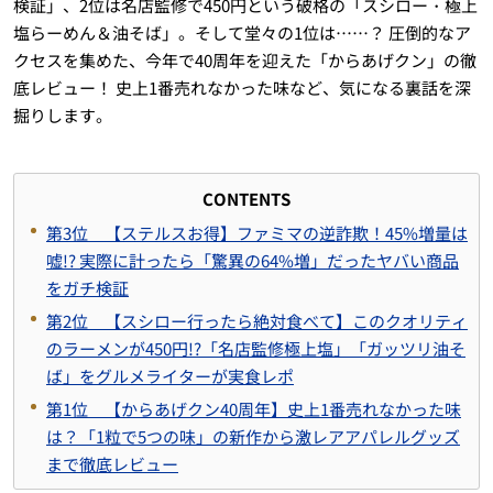
検証」、2位は名店監修で450円という破格の「スシロー・極上
塩らーめん＆油そば」。そして堂々の1位は……？ 圧倒的なア
クセスを集めた、今年で40周年を迎えた「からあげクン」の徹
底レビュー！ 史上1番売れなかった味など、気になる裏話を深
掘りします。
CONTENTS
第3位 【ステルスお得】ファミマの逆詐欺！45%増量は
嘘!? 実際に計ったら「驚異の64%増」だったヤバい商品
をガチ検証
第2位 【スシロー行ったら絶対食べて】このクオリティ
のラーメンが450円!?「名店監修極上塩」「ガッツリ油そ
ば」をグルメライターが実食レポ
第1位 【からあげクン40周年】史上1番売れなかった味
は？「1粒で5つの味」の新作から激レアアパレルグッズ
まで徹底レビュー