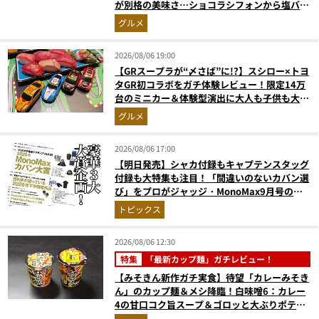
が別格の美味さ…ショコラシフォンから塩バニ
ラプリンまで本気レビュー
グルメ
2026/08/06 19:00
【GRスープラが“〆さば”に!?】スシロー×トヨ
タGR初コラボをガチ体験レビュー！限定14万
台のミニカー＆体験型演出に大人も子供も大興
奮間違いなし
グルメ
2026/08/06 17:00
【明日発売】シャカ付録もキャプテンスタッグ
付録も大特集も注目！「間違いのないカバン選
び」をプロがジャッジ・MonoMax9月号の目
次を公開
トピックス
2026/08/06 12:30
特集
「最新カップ麺」ガチレビュー！
【みそきん新作ガチ実食】待望「カレーみそき
ん」のカップ麺＆メシ降臨！白味噌6：カレー
4の甘口コク旨スープ＆ゴロッと大ぶりポテト
に歓喜