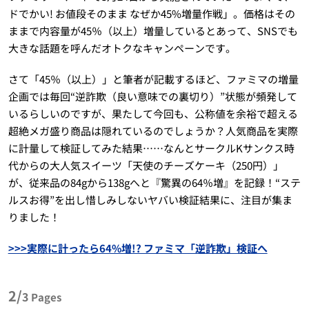
ドでかい! お値段そのまま なぜか45%増量作戦」。価格はその
ままで内容量が45％（以上）増量しているとあって、SNSでも
大きな話題を呼んだオトクなキャンペーンです。
さて「45％（以上）」と筆者が記載するほど、ファミマの増量
企画では毎回“逆詐欺（良い意味での裏切り）”状態が頻発して
いるらしいのですが、果たして今回も、公称値を余裕で超える
超絶メガ盛り商品は隠れているのでしょうか？人気商品を実際
に計量して検証してみた結果……なんとサークルKサンクス時
代からの大人気スイーツ「天使のチーズケーキ（250円）」
が、従来品の84gから138gへと『驚異の64％増』を記録！“ステ
ルスお得”を出し惜しみしないヤバい検証結果に、注目が集ま
りました！
>>>実際に計ったら64%増!? ファミマ「逆詐欺」検証へ
2/
3
Pages