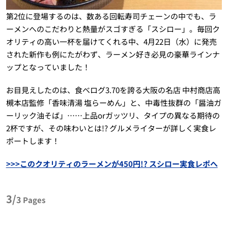
第2位に登場するのは、数ある回転寿司チェーンの中でも、ラ
ーメンへのこだわりと熱量がスゴすぎる「スシロー」。毎回ク
オリティの高い一杯を届けてくれる中、4月22日（水）に発売
された新作も例にたがわず、ラーメン好き必見の豪華ラインナ
ップとなっていました！
お目見えしたのは、食べログ3.70を誇る大阪の名店 中村商店高
槻本店監修「香味清湯 塩らーめん」と、中毒性抜群の「醤油ガ
ーリック油そば」……上品orガッツリ、タイプの異なる期待の
2杯ですが、その味わいとは!? グルメライターが詳しく実食レ
ポートします！
>>>このクオリティのラーメンが450円!? スシロー実食レポへ
3/
3
Pages