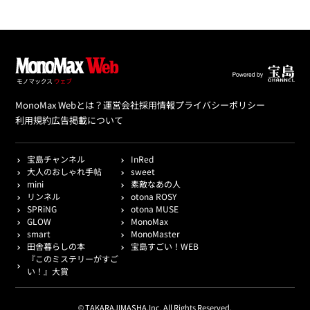
MonoMax Webとは？
運営会社
採用情報
プライバシーポリシー
利用規約
広告掲載について
宝島チャンネル
InRed
大人のおしゃれ手帖
sweet
mini
素敵なあの人
リンネル
otona ROSY
SPRiNG
otona MUSE
GLOW
MonoMax
smart
MonoMaster
田舎暮らしの本
宝島すごい！WEB
『このミステリーがすご
い！』大賞
© TAKARAJIMASHA,Inc. All Rights Reserved.