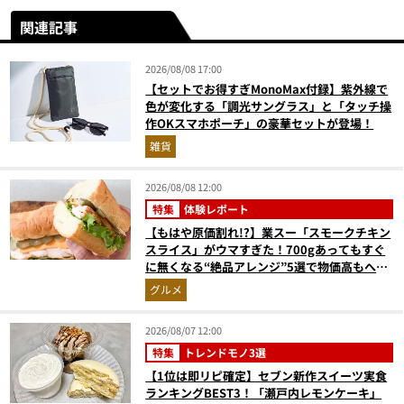
関連記事
2026/08/08 17:00
【セットでお得すぎMonoMax付録】紫外線で
色が変化する「調光サングラス」と「タッチ操
作OKスマホポーチ」の豪華セットが登場！
雑貨
2026/08/08 12:00
特集
体験レポート
【もはや原価割れ!?】業スー「スモークチキン
スライス」がウマすぎた！700gあってもすぐ
に無くなる“絶品アレンジ”5選で物価高もへっ
ちゃら
グルメ
2026/08/07 12:00
特集
トレンドモノ3選
【1位は即リピ確定】セブン新作スイーツ実食
ランキングBEST3！「瀬戸内レモンケーキ」