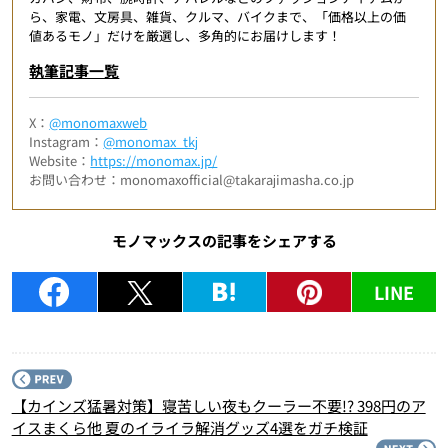
ら、家電、文房具、雑貨、クルマ、バイクまで、「価格以上の価
値あるモノ」だけを厳選し、多角的にお届けします！
執筆記事一覧
X：
@monomaxweb
Instagram：
@monomax_tkj
Website：
https://monomax.jp/
お問い合わせ：monomaxofficial@takarajimasha.co.jp
モノマックスの記事をシェアする
LINE
P
【カインズ猛暑対策】寝苦しい夜もクーラー不要!? 398円のア
イスまくら他 夏のイライラ解消グッズ4選をガチ検証