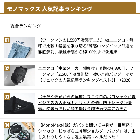
モノマックス 人気記事ランキング
【ワークマンの1,590円冷感デニム】vsユニクロ・無
印で比較！猛暑を乗り切る“涼感ロングパンツ”3選を
徹底解剖。接触冷感から綿100%まで決定版
ユニクロ「本業メーカー顔負け」奇跡の4,990円、ワ
ークマン「2,500円は反則級」凄い万能バッグ…ほか
【リュックの人気記事ランキングベスト3】（2026年
6月版）
【汗だく通勤からの解放】ユニクロのポロシャツが夏
ビジネスの大正解！オリヒカの透け防止シャツも優
秀。酷暑も涼しい顔で働ける超快適ウエアの実力
【MonoMax付録】ガバッと開いて中身が一目瞭然！
シャカの「じゃばら式４層ショルダーバッグ」は、出
し入れのしやすさも過去最高レベルだった！