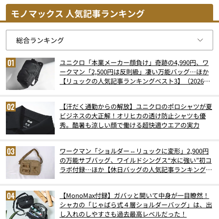
モノマックス 人気記事ランキング
ユニクロ「本業メーカー顔負け」奇跡の4,990円、ワ
ークマン「2,500円は反則級」凄い万能バッグ…ほか
【リュックの人気記事ランキングベスト3】（2026年
6月版）
【汗だく通勤からの解放】ユニクロのポロシャツが夏
ビジネスの大正解！オリヒカの透け防止シャツも優
秀。酷暑も涼しい顔で働ける超快適ウエアの実力
ワークマン「ショルダー⇔リュックに変形」2,900円
の万能サブバッグ、ワイルドシングス“水に強い”初コ
ラボ付録…ほか【休日バッグの人気記事ランキングベ
スト3】（2026年6月版）
【MonoMax付録】ガバッと開いて中身が一目瞭然！
シャカの「じゃばら式４層ショルダーバッグ」は、出
し入れのしやすさも過去最高レベルだった！