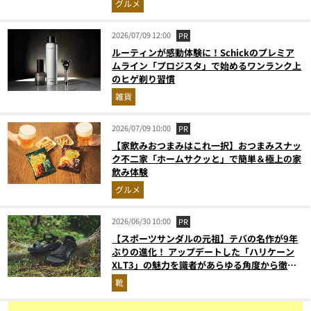
グルメ
2026/07/09 12:00
PR
ルーティンが感動体験に！Schickのプレミア
ムライン「プロジスタ」で始めるワンランク上
のヒゲ剃り習慣
雑貨
2026/07/09 10:00
PR
【家飲みおつまみはこれ一択】おつまみスナッ
ク不二家「ホームサクッと」で簡単＆極上の家
飲み体験
グルメ
2026/06/30 10:00
PR
【スポーツサンダルの元祖】テバの名作が9年
ぶりの進化！ アップデートした「ハリケーン
XLT3」の魅力を識者があらゆる角度から徹底
解説！
靴