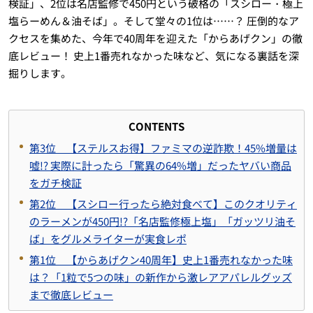
検証」、2位は名店監修で450円という破格の「スシロー・極上
塩らーめん＆油そば」。そして堂々の1位は……？ 圧倒的なア
クセスを集めた、今年で40周年を迎えた「からあげクン」の徹
底レビュー！ 史上1番売れなかった味など、気になる裏話を深
掘りします。
CONTENTS
第3位 【ステルスお得】ファミマの逆詐欺！45%増量は
嘘!? 実際に計ったら「驚異の64%増」だったヤバい商品
をガチ検証
第2位 【スシロー行ったら絶対食べて】このクオリティ
のラーメンが450円!?「名店監修極上塩」「ガッツリ油そ
ば」をグルメライターが実食レポ
第1位 【からあげクン40周年】史上1番売れなかった味
は？「1粒で5つの味」の新作から激レアアパレルグッズ
まで徹底レビュー