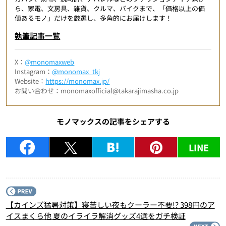
ら、家電、文房具、雑貨、クルマ、バイクまで、「価格以上の価
値あるモノ」だけを厳選し、多角的にお届けします！
執筆記事一覧
X：
@monomaxweb
Instagram：
@monomax_tkj
Website：
https://monomax.jp/
お問い合わせ：monomaxofficial@takarajimasha.co.jp
モノマックスの記事をシェアする
LINE
P
【カインズ猛暑対策】寝苦しい夜もクーラー不要!? 398円のア
イスまくら他 夏のイライラ解消グッズ4選をガチ検証