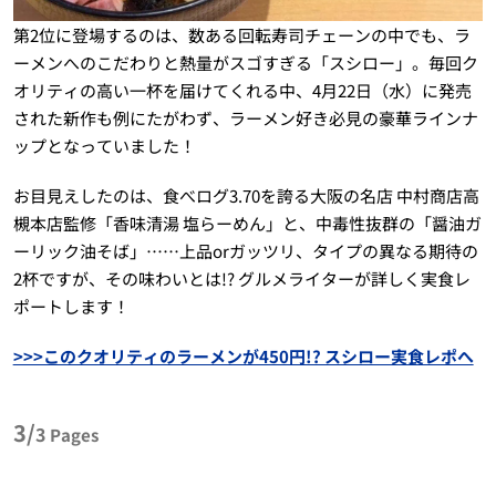
第2位に登場するのは、数ある回転寿司チェーンの中でも、ラ
ーメンへのこだわりと熱量がスゴすぎる「スシロー」。毎回ク
オリティの高い一杯を届けてくれる中、4月22日（水）に発売
された新作も例にたがわず、ラーメン好き必見の豪華ラインナ
ップとなっていました！
お目見えしたのは、食べログ3.70を誇る大阪の名店 中村商店高
槻本店監修「香味清湯 塩らーめん」と、中毒性抜群の「醤油ガ
ーリック油そば」……上品orガッツリ、タイプの異なる期待の
2杯ですが、その味わいとは!? グルメライターが詳しく実食レ
ポートします！
>>>このクオリティのラーメンが450円!? スシロー実食レポへ
3/
3
Pages