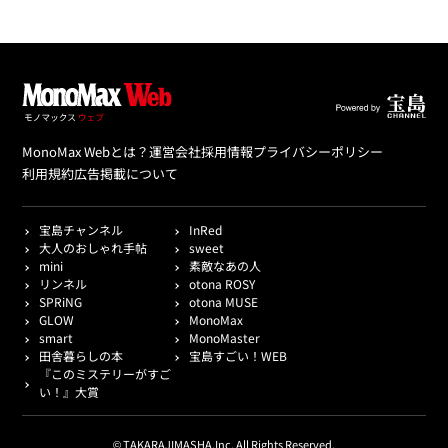
MonoMax Webとは？
運営会社
採用情報
プライバシーポリシー
利用規約
広告掲載について
宝島チャンネル
InRed
大人のおしゃれ手帖
sweet
mini
素敵なあの人
リンネル
otona ROSY
SPRiNG
otona MUSE
GLOW
MonoMax
smart
MonoMaster
田舎暮らしの本
宝島すごい！WEB
『このミステリーがすご
い！』大賞
© TAKARAJIMASHA,Inc. All Rights Reserved.