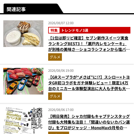
関連記事
2026/08/07 12:00
特集
トレンドモノ3選
【1位は即リピ確定】セブン新作スイーツ実食
ランキングBEST3！「瀬戸内レモンケーキ」
が別格の美味さ…ショコラシフォンから塩バニ
ラプリンまで本気レビュー
グルメ
2026/08/06 19:00
【GRスープラが“〆さば”に!?】スシロー×トヨ
タGR初コラボをガチ体験レビュー！限定14万
台のミニカー＆体験型演出に大人も子供も大興
奮間違いなし
グルメ
2026/08/06 17:00
【明日発売】シャカ付録もキャプテンスタッグ
付録も大特集も注目！「間違いのないカバン選
び」をプロがジャッジ・MonoMax9月号の目
次を公開