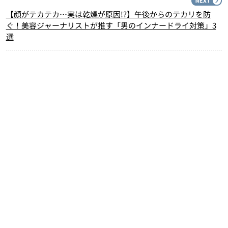
N
【顔がテカテカ…実は乾燥が原因!?】午後からのテカリを防
ぐ！美容ジャーナリストが推す「男のインナードライ対策」3
選