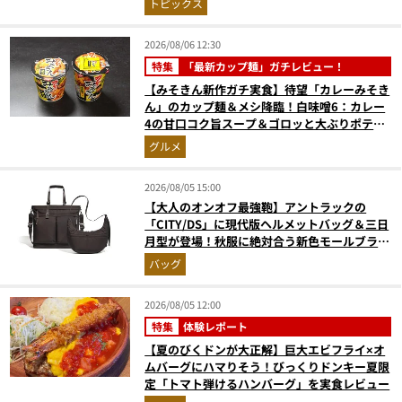
トピックス
2026/08/06 12:30
特集
「最新カップ麺」ガチレビュー！
【みそきん新作ガチ実食】待望「カレーみそき
ん」のカップ麺＆メシ降臨！白味噌6：カレー
4の甘口コク旨スープ＆ゴロッと大ぶりポテト
に歓喜
グルメ
2026/08/05 15:00
【大人のオンオフ最強鞄】アントラックの
「CITY/DS」に現代版ヘルメットバッグ＆三日
月型が登場！秋服に絶対合う新色モールブラウ
ンが傑作
バッグ
2026/08/05 12:00
特集
体験レポート
【夏のびくドンが大正解】巨大エビフライ×オ
ムバーグにハマりそう！びっくりドンキー夏限
定「トマト弾けるハンバーグ」を実食レビュー