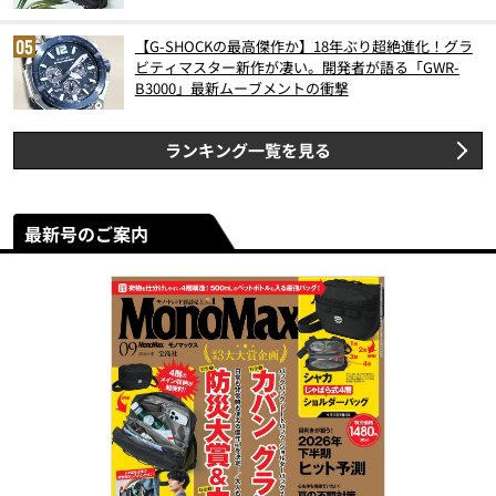
【G-SHOCKの最高傑作か】18年ぶり超絶進化！グラ
ビティマスター新作が凄い。開発者が語る「GWR-
B3000」最新ムーブメントの衝撃
ランキング一覧を見る
最新号のご案内