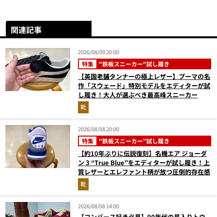
関連記事
2026/08/09 20:00
特集
"鉄板スニーカー"試し履き
【英国老舗タンナーの極上レザー】プーマの名
作「スウェード」特別モデルをエディターが試
し履き！大人が選ぶべき最高峰スニーカー
靴
2026/08/08 20:00
特集
"鉄板スニーカー"試し履き
【約10年ぶりに伝説復刻】名機エア ジョーダ
ン 3 “True Blue”をエディターが試し履き！上
質レザーとエレファント柄が放つ圧倒的存在感
靴
2026/08/08 14:00
【コンバース好き必見】90年代の星入りトウ