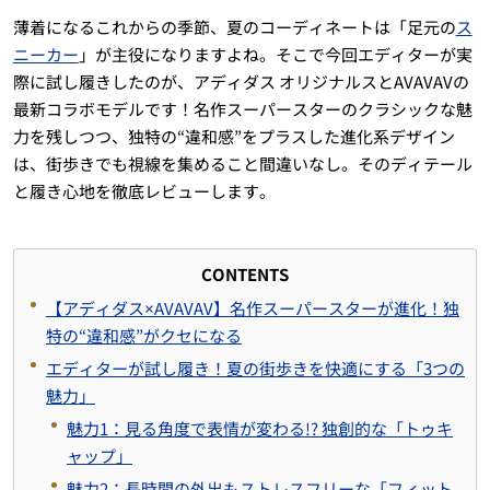
薄着になるこれからの季節、夏のコーディネートは「足元の
ス
ニーカー
」が主役になりますよね。そこで今回エディターが実
際に試し履きしたのが、アディダス オリジナルスとAVAVAVの
最新コラボモデルです！名作スーパースターのクラシックな魅
力を残しつつ、独特の“違和感”をプラスした進化系デザイン
は、街歩きでも視線を集めること間違いなし。そのディテール
と履き心地を徹底レビューします。
CONTENTS
【アディダス×AVAVAV】名作スーパースターが進化！独
特の“違和感”がクセになる
エディターが試し履き！夏の街歩きを快適にする「3つの
魅力」
魅力1：見る角度で表情が変わる!? 独創的な「トゥキ
ャップ」
魅力2：長時間の外出もストレスフリーな「フィット