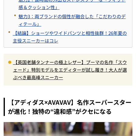
感＆クッション性」
魅力3：両ブランドの個性が融合した「こだわりのデ
ィテール」
【結論】ショーツやワイドパンツと相性抜群！26年夏の
主役スニーカーはコレ
【英国老舗タンナーの極上レザー】プーマの名作「スウ
ェード」特別モデルをエディターが試し履き！大人が選
ぶべき最高峰スニーカー
【アディダス×AVAVAV】名作スーパースター
が進化！独特の“違和感”がクセになる