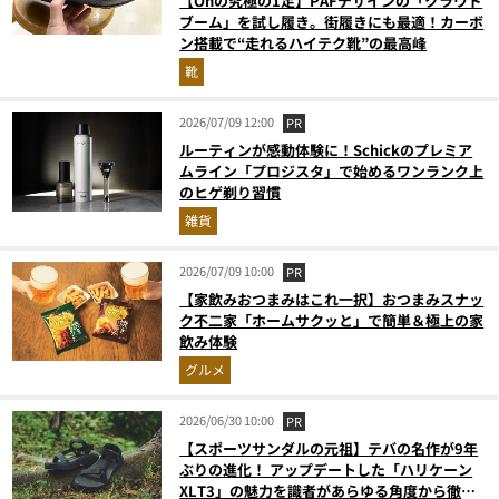
【Onの究極の1足】PAFデザインの「クラウド
ブーム」を試し履き。街履きにも最適！カーボ
ン搭載で“走れるハイテク靴”の最高峰
靴
2026/07/09 12:00
PR
ルーティンが感動体験に！Schickのプレミア
ムライン「プロジスタ」で始めるワンランク上
のヒゲ剃り習慣
雑貨
2026/07/09 10:00
PR
【家飲みおつまみはこれ一択】おつまみスナッ
ク不二家「ホームサクッと」で簡単＆極上の家
飲み体験
グルメ
2026/06/30 10:00
PR
【スポーツサンダルの元祖】テバの名作が9年
ぶりの進化！ アップデートした「ハリケーン
XLT3」の魅力を識者があらゆる角度から徹底