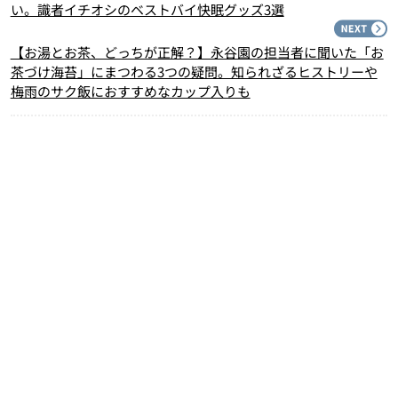
い。識者イチオシのベストバイ快眠グッズ3選
N
【お湯とお茶、どっちが正解？】永谷園の担当者に聞いた「お
茶づけ海苔」にまつわる3つの疑問。知られざるヒストリーや
梅雨のサク飯におすすめなカップ入りも