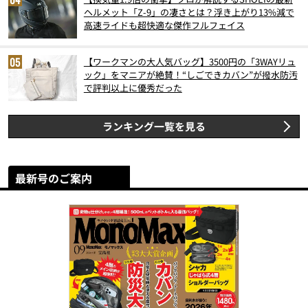
ヘルメット「Z-9」の凄さとは？浮き上がり13%減で
高速ライドも超快適な傑作フルフェイス
【ワークマンの大人気バッグ】3500円の「3WAYリュ
ック」をマニアが絶賛！“しごできカバン”が撥水防汚
で評判以上に優秀だった
ランキング一覧を見る
最新号のご案内