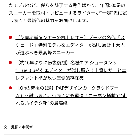
たモデルなど、僕らを魅了する秀作ばかり。年間500足の
スニーカーを取材・レビューするライターが“一足”先に試
し履き！最新作の魅力をお届けします。
【英国老舗タンナーの極上レザー】プーマの名作「ス
ウェード」特別モデルをエディターが試し履き！大人
が選ぶべき最高峰スニーカー
【約10年ぶりに伝説復刻】名機エア ジョーダン 3
“True Blue”をエディターが試し履き！上質レザーとエ
レファント柄が放つ圧倒的存在感
【Onの究極の1足】PAFデザインの「クラウドブー
ム」を試し履き。街履きにも最適！カーボン搭載で“走
れるハイテク靴”の最高峰
文・撮影／本間新