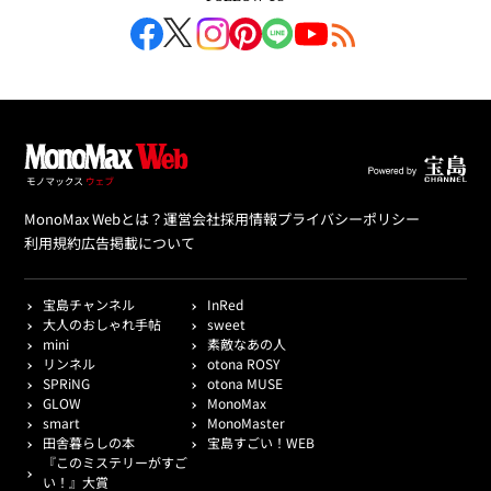
MonoMax Webとは？
運営会社
採用情報
プライバシーポリシー
利用規約
広告掲載について
宝島チャンネル
InRed
大人のおしゃれ手帖
sweet
mini
素敵なあの人
リンネル
otona ROSY
SPRiNG
otona MUSE
GLOW
MonoMax
smart
MonoMaster
田舎暮らしの本
宝島すごい！WEB
『このミステリーがすご
い！』大賞