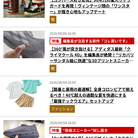
ガードを再現！ヴィンテージ顔の「ワンスタ
ー」が履き心地もアップデート
靴
2026/08/06 18:00
特集
編集長が注目する新作「コレ買いです」
【360°風が突き抜ける】アディダス最新「ク
ライマクール 4D」を編集長が絶賛！“リカバリ
ーサンダル級に快適”な3Dプリントスニーカー
『コレ買いです』Vol.173
靴
2026/08/04 20:00
【酷暑と豪雨の最適解】全身コロンビアで揃え
るべき！40℃超えの過酷な夏を快適にする
「最強テックウエア」セットアップ
ファッション
2026/08/04 18:00
特集
"鉄板スニーカー"試し履き