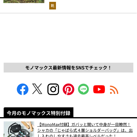
解説！
靴
モノマックス最新情報をSNSでチェック！
今月のモノマックス特別付録
【MonoMax付録】ガバッと開いて中身が一目瞭然！
シャカの「じゃばら式４層ショルダーバッグ」は、出
し入れのしやすさも過去最高レベルだった！