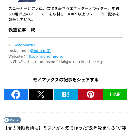
スニーカーとアメ車、CODを愛するエディター／ライター。年間
500足以上のスニーカーを取材し、400本以上のスニーカー記事を
執筆している。
執筆記事一覧
X：
@homart01
Instagram：
@homart01
Website：
https://monomax.jp/
お問い合わせ：monomaxofficial@takarajimasha.co.jp
モノマックスの記事をシェアする
LINE
P
【夏の睡眠負債に】ミズノが本気で作った“深呼吸まくら”が凄