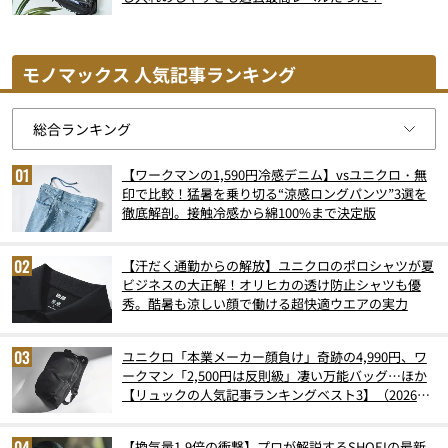
モノマックス 人気記事ランキング
【ワークマンの1,590円冷感デニム】vsユニクロ・無
印で比較！猛暑を乗り切る“涼感ロングパンツ”3選を
徹底解剖。接触冷感から綿100%まで決定版
【汗だく通勤からの解放】ユニクロのポロシャツが夏
ビジネスの大正解！オリヒカの透け防止シャツも優
秀。酷暑も涼しい顔で働ける超快適ウエアの実力
ユニクロ「本業メーカー顔負け」奇跡の4,990円、ワ
ークマン「2,500円は反則級」凄い万能バッグ…ほか
【リュックの人気記事ランキングベスト3】（2026年
6月版）
【換気量1.9倍の衝撃】プロが解説するSHOEIの最新