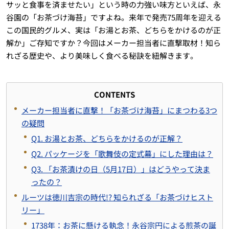
サッと食事を済ませたい」という時の力強い味方といえば、永
谷園の「お茶づけ海苔」ですよね。来年で発売75周年を迎える
この国民的グルメ、実は「お湯とお茶、どちらをかけるのが正
解か」ご存知ですか？今回はメーカー担当者に直撃取材！知ら
れざる歴史や、より美味しく食べる秘訣を紐解きます。
CONTENTS
メーカー担当者に直撃！「お茶づけ海苔」にまつわる3つ
の疑問
Q1. お湯とお茶、どちらをかけるのが正解？
Q2. パッケージを「歌舞伎の定式幕」にした理由は？
Q3. 「お茶漬けの日（5月17日）」はどうやって決ま
ったの？
ルーツは徳川吉宗の時代!? 知られざる「お茶づけヒスト
リー」
1738年：お茶に懸ける執念！永谷宗円による煎茶の誕