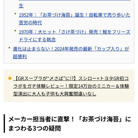
生
1952年：「お茶づけ海苔」誕生！自転車で売り歩いた
苦労の時代
1970年：大ヒット「さけ茶づけ」発売！鮭をフリーズ
ドライにする執念
進化は止まらない！2024年発売の最新「カップ入り」が
超便利
【GRスープラが“〆さば”に!?】スシロー×トヨタGR初コ
ラボをガチ体験レビュー！限定14万台のミニカー＆体験
型演出に大人も子供も大興奮間違いなし
メーカー担当者に直撃！「お茶づけ海苔」に
まつわる3つの疑問