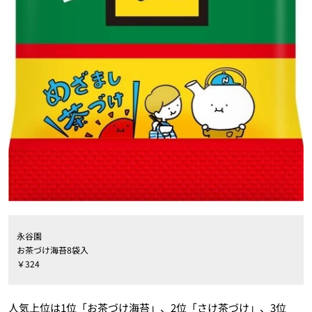
永谷園
お茶づけ海苔8袋入
￥324
人気上位は1位「お茶づけ海苔」、2位「さけ茶づけ」、3位