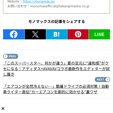
Website：
https://monomax.jp/
お問い合わせ：monomaxofficial@takarajimasha.co.jp
モノマックスの記事をシェアする
LINE
P
「このスーパースター、何かが違う」夏の足元に“違和感”がク
セになる！アディダス×AVAVAVコラボ最新作をエディターが試
し履き
N
「エアコンが全然冷えない…」酷暑ドライブの必須対策！自動
車ライター直伝“カーエアコンを劇的に効かせる”裏ワザ