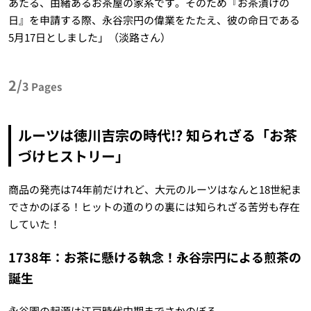
あたる、由緒あるお茶屋の家系です。そのため『お茶漬けの
日』を申請する際、永谷宗円の偉業をたたえ、彼の命日である
5月17日としました」（淡路さん）
2/
3
Pages
ルーツは徳川吉宗の時代!? 知られざる「お茶
づけヒストリー」
商品の発売は74年前だけれど、大元のルーツはなんと18世紀ま
でさかのぼる！ヒットの道のりの裏には知られざる苦労も存在
していた！
1738年：お茶に懸ける執念！永谷宗円による煎茶の
誕生
永谷園の起源は江戸時代中期までさかのぼる。