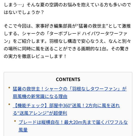
しまう…」そんな夏の空調のお悩みを抱えている方も多いので
はないでしょうか？
そこで今回は、家事好き編集部員が“猛暑の救世主”として激推
しする、シャークの「ターボブレード ハイパワータワーファ
ン」をご紹介します。羽根なし構造で安心なうえ、なんと別々
の場所に同時に風を送ることができる画期的な1台。その驚き
の実力を徹底レビューします！
CONTENTS
猛暑の救世主！シャークの「羽根なしタワーファン」が
扇風機の新常識になる理由
【機能チェック】部屋中360°送風！2方向に風を送れ
る“送風アレンジ”が超便利
ブレードは縦横自在！最大20m先まで届くパワフルな
風量