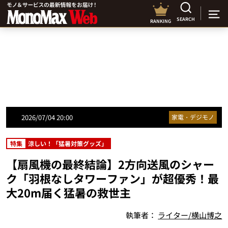
SEARCH
RANKING
2026/07/04 20:00
家電・デジモノ
特集
涼しい！「猛暑対策グッズ」
【扇風機の最終結論】2方向送風のシャー
ク「羽根なしタワーファン」が超優秀！最
大20m届く猛暑の救世主
執筆者：
ライター/横山博之