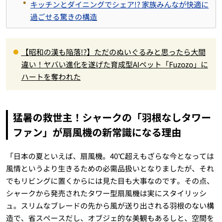
キッチンとダイニングでシェア!? 家族みんなが快適に
過ごせる驚きの構造
【昭和の漢も陥落!?】ただのぬいぐるみと思ったら大間
違い！ヤバい進化を遂げた育成型AIペット「Fuzozo」に
ハートを奪われた
猛暑の救世主！シャークの「羽根なしタワー
ファン」が扇風機の新常識になる理由
「日本の夏といえば、扇風機。40℃超えもざらな今となっては
風情というより生きるための必需品扱いとなりましたが、それ
でもリビングに置くからには見た目も大事なのです。その点、
シャークから発売されたタワー型扇風機は実にスタイリッシ
ュ。スリムなブレードの先から風が送り出される羽根のない構
造で、省スペースだし、オブジェ的な美観もあるしと、空間を