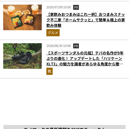
2026/07/09 10:00
PR
【家飲みおつまみはこれ一択】おつまみスナッ
ク不二家「ホームサクッと」で簡単＆極上の家
飲み体験
グルメ
2026/06/30 10:00
PR
【スポーツサンダルの元祖】テバの名作が9年
ぶりの進化！ アップデートした「ハリケーン
XLT3」の魅力を識者があらゆる角度から徹底
解説！
靴