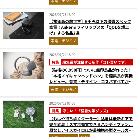
家電・デジモノ
Vol.10
2026/07/27 18:00
【物価高の救世主】6千円以下の優秀スペック
家電！Anker＆フィリップスの「QOLを爆上
げ」する名品2選
家電・デジモノ
2026/07/24 18:00
特集
編集長が注目する新作「コレ買いです」
【破格の6,990円】ついに無印良品が作った！
「本格ノイキャンヘッドホン」を編集長が実機
レビュー。音質・デザイン・コスパすべてが大
正解だった『コレ買いです』Vol.171
家電・デジモノ
2026/07/22 07:00
特集
涼しい！「猛暑対策グッズ」
【もはや持ち歩くクーラー】猛暑は最新ギアで
完全武装！スマホ充電できるハンディファン、
風なしアイスカイロほか最強携帯型クールガジ
ェット4選