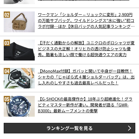
6月版）
ワークマン「ショルダー⇔リュックに変形」2,900円
の万能サブバッグ、ワイルドシングス“水に強い”初コ
ラボ付録…ほか【休日バッグの人気記事ランキングベ
スト3】（2026年6月版）
【汗だく通勤からの解放】ユニクロのポロシャツが夏
ビジネスの大正解！オリヒカの透け防止シャツも優
秀。酷暑も涼しい顔で働ける超快適ウエアの実力
【MonoMax付録】ガバッと開いて中身が一目瞭然！
シャカの「じゃばら式４層ショルダーバッグ」は、出
し入れのしやすさも過去最高レベルだった！
【G-SHOCKの最高傑作か】18年ぶり超絶進化！グラ
ビティマスター新作が凄い。開発者が語る「GWR-
B3000」最新ムーブメントの衝撃
ランキング一覧を見る