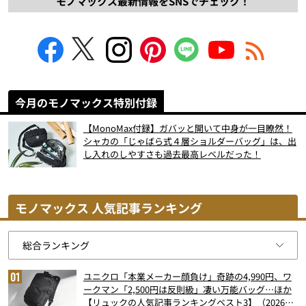
モノマックス最新情報をSNSでチェック！
今月のモノマックス特別付録
【MonoMax付録】ガバッと開いて中身が一目瞭然！
シャカの「じゃばら式４層ショルダーバッグ」は、出
し入れのしやすさも過去最高レベルだった！
モノマックス 人気記事ランキング
ユニクロ「本業メーカー顔負け」奇跡の4,990円、ワ
ークマン「2,500円は反則級」凄い万能バッグ…ほか
【リュックの人気記事ランキングベスト3】（2026年