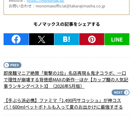
Website：
https://monomax.jp/
お問い合わせ：monomaxofficial@takarajimasha.co.jp
モノマックスの記事をシェアする
LINE
P
即席麺マニア絶賛「衝撃の1位」名店再現＆鬼才コラボ、一口
で理性が崩壊する背徳感MAXの新作…ほか【カップ麺の人気記
事ランキングベスト3】（2026年5月版）
N
【手ぶら派必携】ファミマ「1,490円サコッシュ」が神コス
パ！600mlペットボトルも入って夏のお出かけに最強すぎる