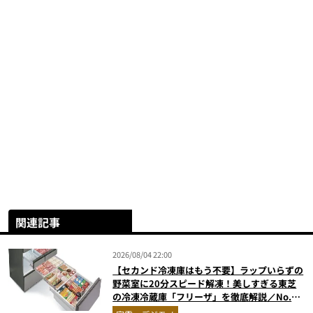
関連記事
2026/08/04 22:00
【セカンド冷凍庫はもう不要】ラップいらずの
野菜室に20分スピード解凍！美しすぎる東芝
の冷凍冷蔵庫「フリーザ」を徹底解説／No.1
モノ雑誌編集長が選ぶ『センスがいい家電』