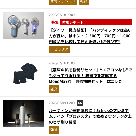
家電・デジモノ
雑貨
2026/07/18 20:00
特集
体験レポート
【ダイソー徹底検証】「ハンディファンは高い
方が良い」はホント？ 300円・700円・1,000
円商品を比較して見えた違いと“選び方”
トピックス
2026/07/16 19:00
【寝床の熱を強制リセット】“エアコンなし”で
もぐっすり眠れる！ 熱帯夜を攻略する
MonoMax的「最強快眠セット」はコレだ
雑貨
2026/07/09 12:00
PR
ルーティンが感動体験に！Schickのプレミア
ムライン「プロジスタ」で始めるワンランク上
のヒゲ剃り習慣
雑貨