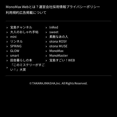
MonoMax Webとは？
運営会社
採用情報
プライバシーポリシー
利用規約
広告掲載について
宝島チャンネル
InRed
大人のおしゃれ手帖
sweet
mini
素敵なあの人
リンネル
otona ROSY
SPRiNG
otona MUSE
GLOW
MonoMax
smart
MonoMaster
田舎暮らしの本
宝島すごい！WEB
『このミステリーがすご
い！』大賞
© TAKARAJIMASHA,Inc. All Rights Reserved.