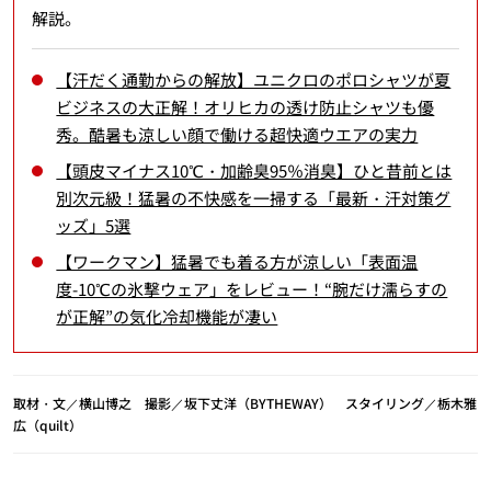
解説。
【汗だく通勤からの解放】ユニクロのポロシャツが夏
ビジネスの大正解！オリヒカの透け防止シャツも優
秀。酷暑も涼しい顔で働ける超快適ウエアの実力
【頭皮マイナス10℃・加齢臭95％消臭】ひと昔前とは
別次元級！猛暑の不快感を一掃する「最新・汗対策グ
ッズ」5選
【ワークマン】猛暑でも着る方が涼しい「表面温
度-10℃の氷撃ウェア」をレビュー！“腕だけ濡らすの
が正解”の気化冷却機能が凄い
取材・文／横山博之 撮影／坂下丈洋（BYTHEWAY） スタイリング／栃木雅
広（quilt）