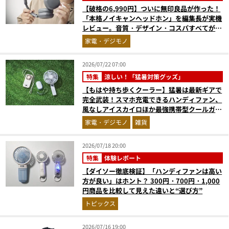
【破格の6,990円】ついに無印良品が作った！
「本格ノイキャンヘッドホン」を編集長が実機
レビュー。音質・デザイン・コスパすべてが大
正解だった『コレ買いです』Vol.171
家電・デジモノ
2026/07/22 07:00
特集
涼しい！「猛暑対策グッズ」
【もはや持ち歩くクーラー】猛暑は最新ギアで
完全武装！スマホ充電できるハンディファン、
風なしアイスカイロほか最強携帯型クールガジ
ェット4選
家電・デジモノ
雑貨
2026/07/18 20:00
特集
体験レポート
【ダイソー徹底検証】「ハンディファンは高い
方が良い」はホント？ 300円・700円・1,000
円商品を比較して見えた違いと“選び方”
トピックス
2026/07/16 19:00