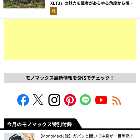
XLT3」の魅力を識者があらゆる角度から徹底
解説！
靴
モノマックス最新情報をSNSでチェック！
今月のモノマックス特別付録
【MonoMax付録】ガバッと開いて中身が一目瞭然！