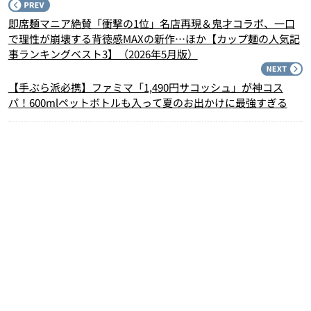
P
即席麺マニア絶賛「衝撃の1位」名店再現＆鬼才コラボ、一口
で理性が崩壊する背徳感MAXの新作…ほか【カップ麺の人気記
事ランキングベスト3】（2026年5月版）
N
【手ぶら派必携】ファミマ「1,490円サコッシュ」が神コス
パ！600mlペットボトルも入って夏のお出かけに最強すぎる