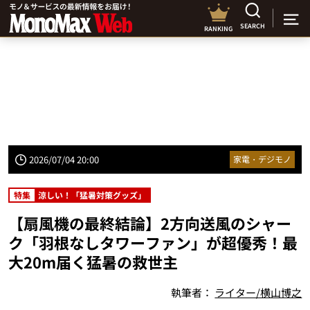
SEARCH
RANKING
2026/07/04 20:00
家電・デジモノ
特集
涼しい！「猛暑対策グッズ」
【扇風機の最終結論】2方向送風のシャー
ク「羽根なしタワーファン」が超優秀！最
大20m届く猛暑の救世主
執筆者：
ライター/横山博之