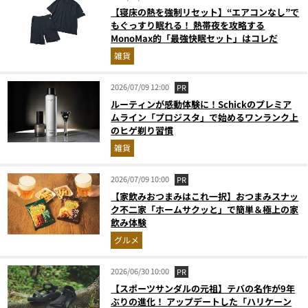
【寝床の熱を強制リセット】“エアコンなし”で
もぐっすり眠れる！ 熱帯夜を攻略する
MonoMax的「最強快眠セット」はコレだ
雑貨
2026/07/09 12:00
PR
ルーティンが感動体験に！Schickのプレミア
ムライン「プロジスタ」で始めるワンランク上
のヒゲ剃り習慣
雑貨
2026/07/09 10:00
PR
【家飲みおつまみはこれ一択】おつまみスナッ
ク不二家「ホームサクッと」で簡単＆極上の家
飲み体験
グルメ
2026/06/30 10:00
PR
【スポーツサンダルの元祖】テバの名作が9年
ぶりの進化！ アップデートした「ハリケーン