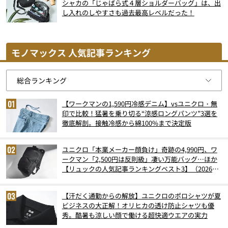
シャカの「じゃばら式４層ショルダーバッグ」は、出
し入れのしやすさも過去最高レベルだった！
モノマックス 人気記事ランキング
【ワークマンの1,590円冷感デニム】vsユニクロ・無
印で比較！猛暑を乗り切る“涼感ロングパンツ”3選を
徹底解剖。接触冷感から綿100%まで決定版
ユニクロ「本業メーカー顔負け」奇跡の4,990円、ワ
ークマン「2,500円は反則級」凄い万能バッグ…ほか
【リュックの人気記事ランキングベスト3】（2026年
6月版）
【汗だく通勤からの解放】ユニクロのポロシャツが夏
ビジネスの大正解！オリヒカの透け防止シャツも優
秀。酷暑も涼しい顔で働ける超快適ウエアの実力