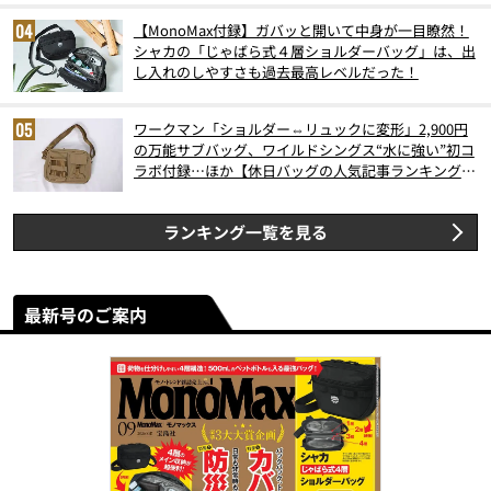
【MonoMax付録】ガバッと開いて中身が一目瞭然！
シャカの「じゃばら式４層ショルダーバッグ」は、出
し入れのしやすさも過去最高レベルだった！
ワークマン「ショルダー⇔リュックに変形」2,900円
の万能サブバッグ、ワイルドシングス“水に強い”初コ
ラボ付録…ほか【休日バッグの人気記事ランキングベ
スト3】（2026年6月版）
ランキング一覧を見る
最新号のご案内