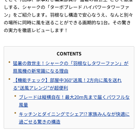
しする、シャークの「ターボブレード ハイパワータワーファ
ン」をご紹介します。羽根なし構造で安心なうえ、なんと別々
の場所に同時に風を送ることができる画期的な1台。その驚き
の実力を徹底レビューします！
CONTENTS
猛暑の救世主！シャークの「羽根なしタワーファン」が
扇風機の新常識になる理由
【機能チェック】部屋中360°送風！2方向に風を送れ
る“送風アレンジ”が超便利
ブレードは縦横自在！最大20m先まで届くパワフルな
風量
キッチンとダイニングでシェア!? 家族みんなが快適に
過ごせる驚きの構造