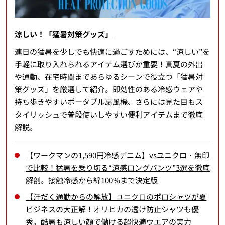
涼しい！「猛暑対策グッズ」
連日の猛暑を少しでも快適に過ごすためには、“涼しい”を
手軽に取り入れられるアイテム選びが重要！真夏の外出
や通勤、在宅時間まであらゆるシーンで役立つ「猛暑対
策グッズ」を厳選して紹介。即効性のある冷感ウェアや
持ち歩きやすいポータブル扇風機、さらには見た目もス
タイリッシュで普段使いしやすい便利アイテムまで徹底
解説。
【ワークマンの1,590円冷感デニム】vsユニクロ・無印
で比較！猛暑を乗り切る“涼感ロングパンツ”3選を徹底
解剖。接触冷感から綿100%まで決定版
【汗だく通勤からの解放】ユニクロのポロシャツが夏
ビジネスの大正解！オリヒカの透け防止シャツも優
秀。酷暑も涼しい顔で働ける超快適ウエアの実力