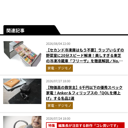
関連記事
2026/08/04 22:00
【セカンド冷凍庫はもう不要】ラップいらずの
野菜室に20分スピード解凍！美しすぎる東芝
の冷凍冷蔵庫「フリーザ」を徹底解説／No.1
モノ雑誌編集長が選ぶ『センスがいい家電』
家電・デジモノ
Vol.10
2026/07/27 18:00
【物価高の救世主】6千円以下の優秀スペック
家電！Anker＆フィリップスの「QOLを爆上
げ」する名品2選
家電・デジモノ
2026/07/24 18:00
特集
編集長が注目する新作「コレ買いです」