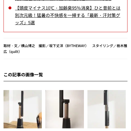
【頭皮マイナス10℃・加齢臭95％消臭】ひと昔前とは
別次元級！猛暑の不快感を一掃する「最新・汗対策グ
ッズ」5選
取材・文／横山博之 撮影／坂下丈洋（BYTHEWAY） スタイリング／栃木雅
広（quilt）
この記事の画像一覧