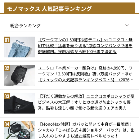
モノマックス 人気記事ランキング
【ワークマンの1,590円冷感デニム】vsユニクロ・無
印で比較！猛暑を乗り切る“涼感ロングパンツ”3選を
徹底解剖。接触冷感から綿100%まで決定版
ユニクロ「本業メーカー顔負け」奇跡の4,990円、ワ
ークマン「2,500円は反則級」凄い万能バッグ…ほか
【リュックの人気記事ランキングベスト3】（2026年
6月版）
【汗だく通勤からの解放】ユニクロのポロシャツが夏
ビジネスの大正解！オリヒカの透け防止シャツも優
秀。酷暑も涼しい顔で働ける超快適ウエアの実力
【MonoMax付録】ガバッと開いて中身が一目瞭然！
シャカの「じゃばら式４層ショルダーバッグ」は、出
し入れのしやすさも過去最高レベルだった！