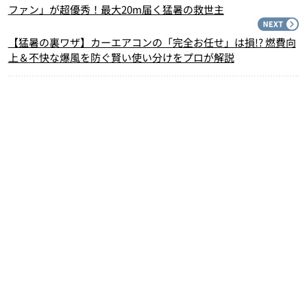
ファン」が超優秀！最大20m届く猛暑の救世主
N
【猛暑の裏ワザ】カーエアコンの「完全お任せ」は損!? 燃費向
上＆不快な爆風を防ぐ賢い使い分けをプロが解説