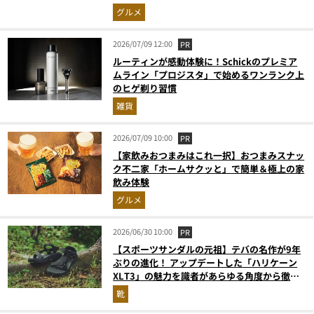
グルメ
2026/07/09 12:00
PR
ルーティンが感動体験に！Schickのプレミア
ムライン「プロジスタ」で始めるワンランク上
のヒゲ剃り習慣
雑貨
2026/07/09 10:00
PR
【家飲みおつまみはこれ一択】おつまみスナッ
ク不二家「ホームサクッと」で簡単＆極上の家
飲み体験
グルメ
2026/06/30 10:00
PR
【スポーツサンダルの元祖】テバの名作が9年
ぶりの進化！ アップデートした「ハリケーン
XLT3」の魅力を識者があらゆる角度から徹底
解説！
靴