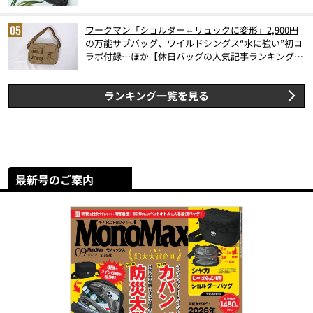
ワークマン「ショルダー⇔リュックに変形」2,900円
の万能サブバッグ、ワイルドシングス“水に強い”初コ
ラボ付録…ほか【休日バッグの人気記事ランキングベ
スト3】（2026年6月版）
ランキング一覧を見る
最新号のご案内