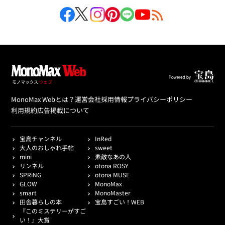
MonoMax Webとは？
運営会社
採用情報
プライバシーポリシー
利用規約
広告掲載について
宝島チャンネル
InRed
大人のおしゃれ手帖
sweet
mini
素敵なあの人
リンネル
otona ROSY
SPRiNG
otona MUSE
GLOW
MonoMax
smart
MonoMaster
田舎暮らしの本
宝島すごい！WEB
『このミステリーがすご
い！』大賞