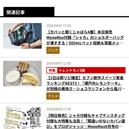
関連記事
2026/08/07 17:00
【ガバッと開くじゃばら4層】本日発売
MonoMax付録「シャカ」のショルダーバッグ
が凄すぎる！500mLペット収納＆背面メッシ
ュでベタつかない
バッグ
2026/08/07 12:00
特集
トレンドモノ3選
【1位は即リピ確定】セブン新作スイーツ実食
ランキングBEST3！「瀬戸内レモンケーキ」
が別格の美味さ…ショコラシフォンから塩バニ
ラプリンまで本気レビュー
グルメ
2026/08/06 17:00
【明日発売】シャカ付録もキャプテンスタッグ
付録も大特集も注目！「間違いのないカバン選
び」をプロがジャッジ・MonoMax9月号の目