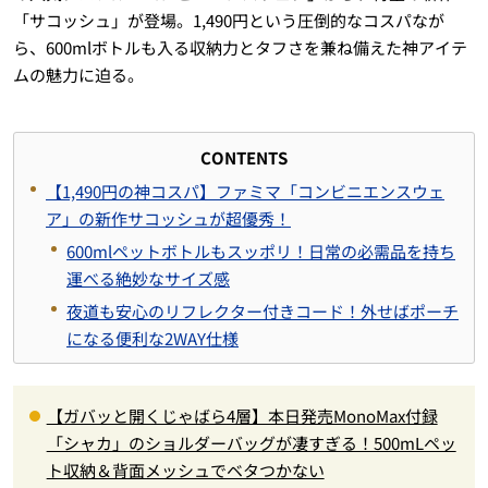
「サコッシュ」が登場。1,490円という圧倒的なコスパなが
ら、600mlボトルも入る収納力とタフさを兼ね備えた神アイテ
ムの魅力に迫る。
CONTENTS
【1,490円の神コスパ】ファミマ「コンビニエンスウェ
ア」の新作サコッシュが超優秀！
600mlペットボトルもスッポリ！日常の必需品を持ち
運べる絶妙なサイズ感
夜道も安心のリフレクター付きコード！外せばポーチ
になる便利な2WAY仕様
【ガバッと開くじゃばら4層】本日発売MonoMax付録
「シャカ」のショルダーバッグが凄すぎる！500mLペッ
ト収納＆背面メッシュでベタつかない