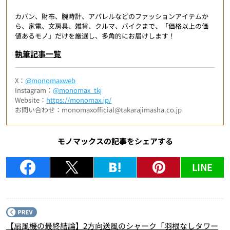
カバン、財布、腕時計、アパレルなどのファッションアイテムか
ら、家電、文房具、雑貨、クルマ、バイクまで、「価格以上の価
値あるモノ」だけを厳選し、多角的にお届けします！
執筆記事一覧
X：
@monomaxweb
Instagram：
@monomax_tkj
Website：
https://monomax.jp/
お問い合わせ：monomaxofficial@takarajimasha.co.jp
モノマックスの記事をシェアする
LINE
P
【扇風機の最終結論】2方向送風のシャーク「羽根なしタワー