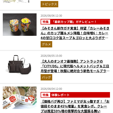
次を公開
トピックス
2026/08/06 12:30
特集
「最新カップ麺」ガチレビュー！
【みそきん新作ガチ実食】待望「カレーみそき
ん」のカップ麺＆メシ降臨！白味噌6：カレー
4の甘口コク旨スープ＆ゴロッと大ぶりポテト
に歓喜
グルメ
2026/08/05 15:00
【大人のオンオフ最強鞄】アントラックの
「CITY/DS」に現代版ヘルメットバッグ＆三日
月型が登場！秋服に絶対合う新色モールブラウ
ンが傑作
バッグ
2026/08/04 12:00
特集
体験レポート
【価格バグ再び】ファミマが太っ腹すぎ！「お
値段そのまま45%増量」を実食レポ。クレー
プは推定59%増の衝撃的な大盤振る舞い