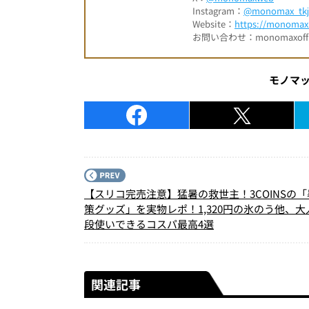
Instagram：
@monomax_tkj
Website：
https://monomax.
お問い合わせ：monomaxofficia
モノマ
【スリコ完売注意】猛暑の救世主！3COINSの
策グッズ」を実物レポ！1,320円の氷のう他、大
段使いできるコスパ最高4選
関連記事