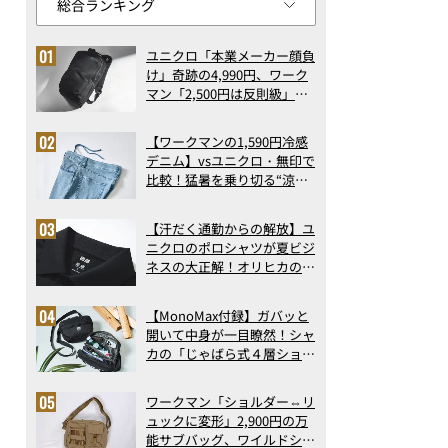
ユニクロ「本業メーカー顔負
け」奇跡の4,990円、ワーク
マン「2,500円は反則級」凄
い万能バッグ…ほか【リュッ
クの人気記事ランキングベス
【ワークマンの1,590円冷感
ト3】（2026年6月版）
デニム】vsユニクロ・無印で
比較！猛暑を乗り切る“涼感
ロングパンツ”3選を徹底解
剖。接触冷感から綿100%ま
【汗だく通勤からの解放】ユ
で決定版
ニクロのポロシャツが夏ビジ
ネスの大正解！オリヒカの透
け防止シャツも優秀。酷暑も
涼しい顔で働ける超快適ウエ
【MonoMax付録】ガバッと
アの実力
開いて中身が一目瞭然！シャ
カの「じゃばら式４層ショル
ダーバッグ」は、出し入れの
しやすさも過去最高レベルだ
ワークマン「ショルダー⇔リ
った！
ュックに変形」2,900円の万
能サブバッグ、ワイルドシン