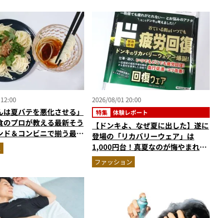
 12:00
2026/08/01 20:00
んは夏バテを悪化させる」
特集
体験レポート
食のプロが教える最新そう
【ドンキよ、なぜ夏に出した】遂に
ンド＆コンビニで揃う最強
登場の「リカバリーウェア」は
撃退飯”
1,000円台！真夏なのが悔やまれる
ス
ほどハンパない“血行促進力”を自
ファッション
腹レビュー