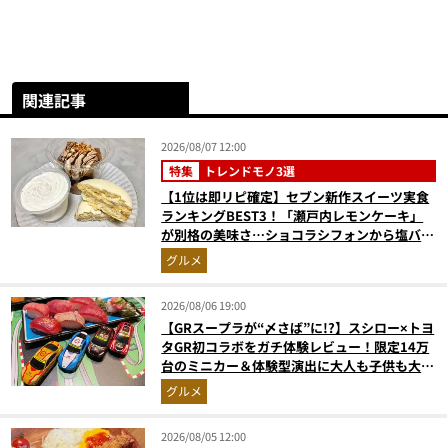
関連記事
2026/08/07 12:00
特集
トレンドモノ3選
【1位は即リピ確定】セブン新作スイーツ実食
ランキングBEST3！「瀬戸内レモンケーキ」
が別格の美味さ…ショコラシフォンから塩バニ
ラプリンまで本気レビュー
グルメ
2026/08/06 19:00
【GRスープラが“〆さば”に!?】スシロー×トヨ
タGR初コラボをガチ体験レビュー！限定14万
台のミニカー＆体験型演出に大人も子供も大興
奮間違いなし
グルメ
2026/08/05 12:00