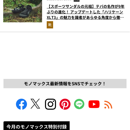
【スポーツサンダルの元祖】テバの名作が9年
ぶりの進化！ アップデートした「ハリケーン
XLT3」の魅力を識者があらゆる角度から徹底
解説！
靴
モノマックス最新情報をSNSでチェック！
今月のモノマックス特別付録