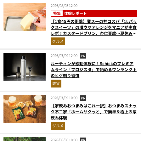
2026/08/03 12:00
特集
体験レポート
【1食45円の衝撃】業スーの神コスパ「1Lパッ
クスイーツ」の激ウマアレンジをマニアが実食
レポ！カスタードプリン、杏仁豆腐…夏休みの
おやつに最強すぎた
グルメ
2026/07/09 12:00
PR
ルーティンが感動体験に！Schickのプレミア
ムライン「プロジスタ」で始めるワンランク上
のヒゲ剃り習慣
雑貨
2026/07/09 10:00
PR
【家飲みおつまみはこれ一択】おつまみスナッ
ク不二家「ホームサクッと」で簡単＆極上の家
飲み体験
グルメ
2026/06/30 10:00
PR