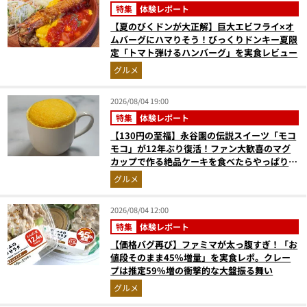
特集
体験レポート
【夏のびくドンが大正解】巨大エビフライ×オ
ムバーグにハマりそう！びっくりドンキー夏限
定「トマト弾けるハンバーグ」を実食レビュー
グルメ
2026/08/04 19:00
特集
体験レポート
【130円の至福】永谷園の伝説スイーツ「モコ
モコ」が12年ぶり復活！ファン大歓喜のマグ
カップで作る絶品ケーキを食べたらやっぱり最
高にウマかった
グルメ
2026/08/04 12:00
特集
体験レポート
【価格バグ再び】ファミマが太っ腹すぎ！「お
値段そのまま45%増量」を実食レポ。クレー
プは推定59%増の衝撃的な大盤振る舞い
グルメ