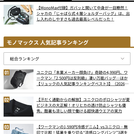
【MonoMax付録】ガバッと開いて中身が一目瞭然！
シャカの「じゃばら式４層ショルダーバッグ」は、出
し入れのしやすさも過去最高レベルだった！
モノマックス 人気記事ランキング
ユニクロ「本業メーカー顔負け」奇跡の4,990円、ワ
ークマン「2,500円は反則級」凄い万能バッグ…ほか
【リュックの人気記事ランキングベスト3】（2026年
6月版）
【汗だく通勤からの解放】ユニクロのポロシャツが夏
ビジネスの大正解！オリヒカの透け防止シャツも優
秀。酷暑も涼しい顔で働ける超快適ウエアの実力
【ワークマンの1,590円冷感デニム】vsユニクロ・無
印で比較！猛暑を乗り切る“涼感ロングパンツ”3選を