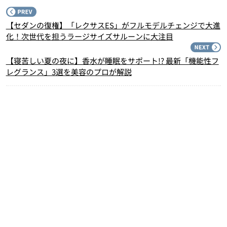
P
【セダンの復権】「レクサスES」がフルモデルチェンジで大進
化！次世代を担うラージサイズサルーンに大注目
N
【寝苦しい夏の夜に】香水が睡眠をサポート!? 最新「機能性フ
レグランス」3選を美容のプロが解説