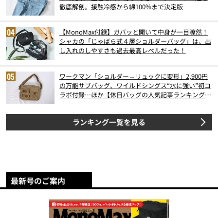
徹底解剖。接触冷感から綿100%まで決定版
【MonoMax付録】ガバッと開いて中身が一目瞭然！
シャカの「じゃばら式４層ショルダーバッグ」は、出
し入れのしやすさも過去最高レベルだった！
ワークマン「ショルダー⇔リュックに変形」2,900円
の万能サブバッグ、ワイルドシングス“水に強い”初コ
ラボ付録…ほか【休日バッグの人気記事ランキングベ
スト3】（2026年6月版）
ランキング一覧を見る
最新号のご案内