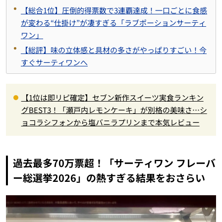
【総合1位】圧倒的得票数で3連覇達成！一口ごとに食感
が変わる“仕掛け”が凄すぎる「ラブポーションサーティ
ワン」
【総評】味の立体感と具材の多さがやっぱりすごい！今
すぐサーティワンへ
【1位は即リピ確定】セブン新作スイーツ実食ランキン
グBEST3！「瀬戸内レモンケーキ」が別格の美味さ…シ
ョコラシフォンから塩バニラプリンまで本気レビュー
過去最多70万票超！「サーティワン フレーバ
ー総選挙2026」の熱すぎる結果をおさらい