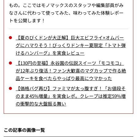
もの。ここではモノマックスのスタッフや編集部員がみ
なさんに代わって使ってみた、味わってみた体験レポー
トを公開します！
【夏のびくドンが大正解】巨大エビフライ×オムバー
グにハマりそう！びっくりドンキー夏限定「トマト弾
けるハンバーグ」を実食レビュー
【130円の至福】永谷園の伝説スイーツ「モコモコ」
が12年ぶり復活！ファン大歓喜のマグカップで作る絶
品ケーキを食べたらやっぱり最高にウマかった
【価格バグ再び】ファミマが太っ腹すぎ！「お値段そ
のまま45%増量」を実食レポ。クレープは推定59%増
の衝撃的な大盤振る舞い
この記事の画像一覧