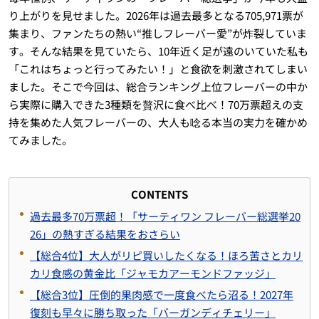
り上がりを見せました。2026年は過去最多となる705,971票が
集まり、ファンたちの熱い“推しフレーバー愛”が炸裂していま
す。そんな結果を見ていたら、10年近く足が遠のいていた私も
「これはちょっと行ってみたい！」と食欲を刺激されてしまい
ました。そこで今回は、総合ランキング上位フレーバーの中か
ら実際に購入できた3種類を贅沢に食べ比べ！70万票超えの支
持を集めた人気フレーバーの、大人も唸る本当の実力を確かめ
てみました。
CONTENTS
過去最多70万票超！「サーティワン フレーバー総選挙20
26」の熱すぎる結果をおさらい
【総合4位】大人がリピ買いしたくなる！ほろ苦さとカリ
カリ食感の黄金比「ジャモカアーモンドファッジ」
【総合3位】圧倒的果肉感で一度食べたら沼る！2027年
復刻も早々に勝ち取った「バーガンディチェリー」