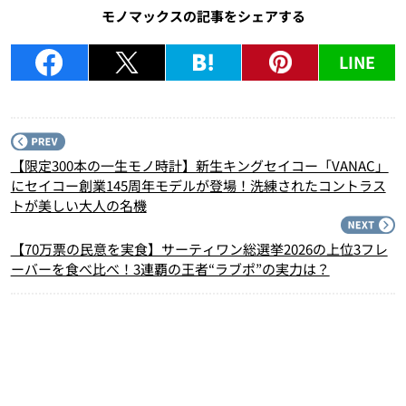
モノマックスの記事をシェアする
LINE
P
【限定300本の一生モノ時計】新生キングセイコー「VANAC」
にセイコー創業145周年モデルが登場！洗練されたコントラス
トが美しい大人の名機
N
【70万票の民意を実食】サーティワン総選挙2026の上位3フレ
ーバーを食べ比べ！3連覇の王者“ラブポ”の実力は？