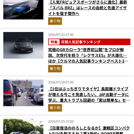
【人気FRピュアスポーツがさらに進化】最新
「スバル BRZ」はレースの血統と先進アイサ
イトを宿す傑作へ
乗り物
2026/07/31 07:00
特集
月間人気記事ランキング
究極のGRカローラ“世界初公開”をプロが解
説、次世代を担う「レクサスES」が大進化…
ほか【クルマの人気記事ランキングベスト3】
（2026年6月版）
乗り物
2026/07/28 07:00
【1位はぶっちぎりでタイヤ】長距離ドライブ
が増える今こそ見直したい。JAF出動データに
学ぶ、重大トラブル回避の「実は簡単な」セル
フメンテ術
乗り物
2026/07/25 10:00
【日産復活ののろしとなるか】激戦区コンパク
トSUVを制するか？第3世代e-POWER搭載