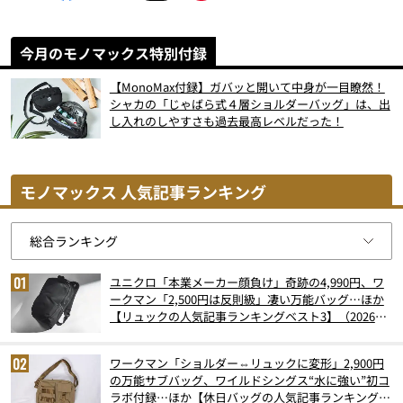
今月のモノマックス特別付録
【MonoMax付録】ガバッと開いて中身が一目瞭然！
シャカの「じゃばら式４層ショルダーバッグ」は、出
し入れのしやすさも過去最高レベルだった！
モノマックス 人気記事ランキング
ユニクロ「本業メーカー顔負け」奇跡の4,990円、ワ
ークマン「2,500円は反則級」凄い万能バッグ…ほか
【リュックの人気記事ランキングベスト3】（2026年
6月版）
ワークマン「ショルダー⇔リュックに変形」2,900円
の万能サブバッグ、ワイルドシングス“水に強い”初コ
ラボ付録…ほか【休日バッグの人気記事ランキングベ