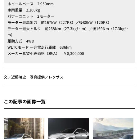
ホイールベース 2,950mm
車両重量 2,200kg
パワーユニット 2モーター
モーター最高出力 前167kW（227PS）／後88kW（120PS）
モーター最大トルク 前268Nm（27.3kgf・m）／後169Nm（17.3kgf・
m）
駆動方式 4WD
WLTCモード 一充電走行距離 636km
メーカー希望小売価格（税込） ￥8,300,000
文／近藤暁史 写真提供／レクサス
この記事の画像一覧