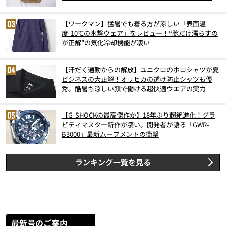
スト3】（2026年6月版）
【ワークマン】猛暑でも着る方が涼しい「表面温
度-10℃の氷撃ウェア」をレビュー！“腕だけ濡らすの
が正解”の気化冷却機能が凄い
【汗だく通勤からの解放】ユニクロのポロシャツが夏
ビジネスの大正解！オリヒカの透け防止シャツも優
秀。酷暑も涼しい顔で働ける超快適ウエアの実力
【G-SHOCKの最高傑作か】18年ぶり超絶進化！グラ
ビティマスター新作が凄い。開発者が語る「GWR-
B3000」最新ムーブメントの衝撃
ランキング一覧を見る
最新号のご案内