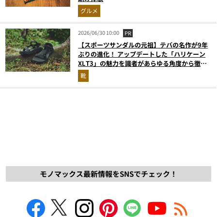
グルメ
2026/06/30 10:00
PR
【スポーツサンダルの元祖】テバの名作が9年
ぶりの進化！ アップデートした「ハリケーン
XLT3」の魅力を識者があらゆる角度から徹底
解説！
靴
モノマックス最新情報をSNSでチェック！