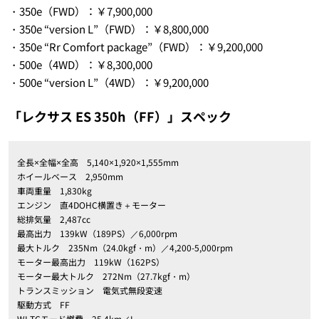
・350e（FWD）：￥7,900,000
・350e “version L”（FWD）：￥8,800,000
・350e “Rr Comfort package”（FWD）：￥9,200,000
・500e（4WD）：￥8,300,000
・500e “version L”（4WD）：￥9,200,000
「レクサス ES 350h（FF）」スペック
全長×全幅×全高 5,140×1,920×1,555mm
ホイールベース 2,950mm
車両重量 1,830kg
エンジン 直4DOHC横置き＋モーター
総排気量 2,487cc
最高出力 139kW（189PS）／6,000rpm
最大トルク 235Nm（24.0kgf・m）／4,200-5,000rpm
モーター最高出力 119kW（162PS）
モーター最大トルク 272Nm（27.7kgf・m）
トランスミッション 電気式無段変速
駆動方式 FF
WLTCモード燃費 25.4km／L