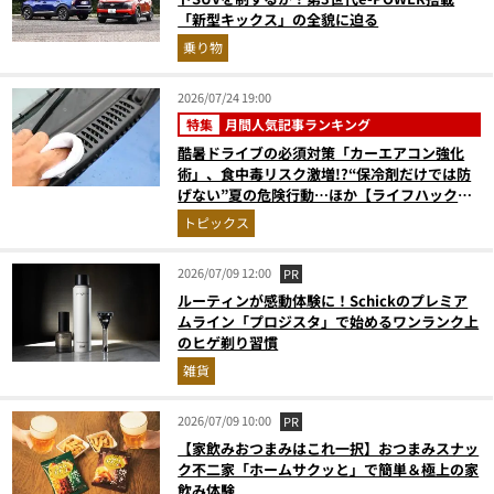
「新型キックス」の全貌に迫る
乗り物
2026/07/24 19:00
特集
月間人気記事ランキング
酷暑ドライブの必須対策「カーエアコン強化
術」、食中毒リスク激増!?“保冷剤だけでは防
げない”夏の危険行動…ほか【ライフハックの
人気記事ランキングベスト3】（2026年6月
トピックス
版）
2026/07/09 12:00
PR
ルーティンが感動体験に！Schickのプレミア
ムライン「プロジスタ」で始めるワンランク上
のヒゲ剃り習慣
雑貨
2026/07/09 10:00
PR
【家飲みおつまみはこれ一択】おつまみスナッ
ク不二家「ホームサクッと」で簡単＆極上の家
飲み体験