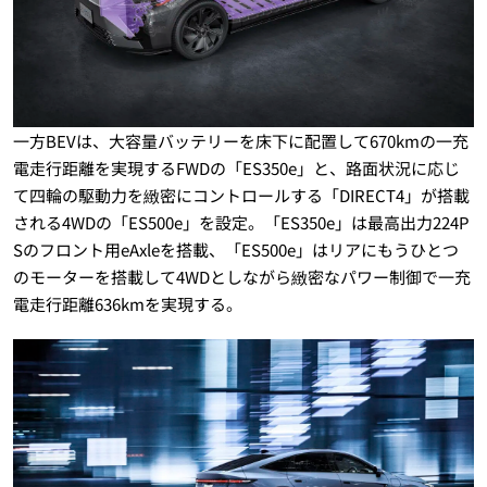
一方BEVは、大容量バッテリーを床下に配置して670kmの一充
電走行距離を実現するFWDの「ES350e」と、路面状況に応じ
て四輪の駆動力を緻密にコントロールする「DIRECT4」が搭載
される4WDの「ES500e」を設定。「ES350e」は最高出力224P
Sのフロント用eAxleを搭載、「ES500e」はリアにもうひとつ
のモーターを搭載して4WDとしながら緻密なパワー制御で一充
電走行距離636kmを実現する。