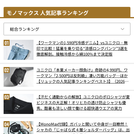
モノマックス 人気記事ランキング
【ワークマンの1,590円冷感デニム】vsユニクロ・無
印で比較！猛暑を乗り切る“涼感ロングパンツ”3選を
徹底解剖。接触冷感から綿100%まで決定版
ユニクロ「本業メーカー顔負け」奇跡の4,990円、ワ
ークマン「2,500円は反則級」凄い万能バッグ…ほか
【リュックの人気記事ランキングベスト3】（2026年
6月版）
【汗だく通勤からの解放】ユニクロのポロシャツが夏
ビジネスの大正解！オリヒカの透け防止シャツも優
秀。酷暑も涼しい顔で働ける超快適ウエアの実力
【MonoMax付録】ガバッと開いて中身が一目瞭然！
シャカの「じゃばら式４層ショルダーバッグ」は、出