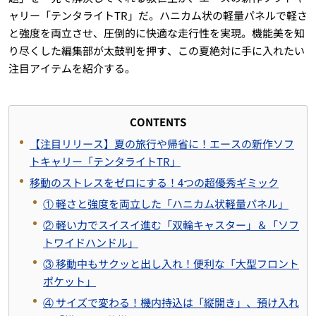
ャリー「テンタライトTR」だ。ハニカム状の軽量パネルで軽さ
と強度を両立させ、圧倒的に快適な走行性を実現。機能美を知
り尽くした編集部が太鼓判を押す、この夏絶対に手に入れたい
注目アイテムを紹介する。
CONTENTS
【注目リリース】夏の旅行や帰省に！エースの新作ソフ
トキャリー「テンタライトTR」
移動のストレスをゼロにする！4つの超優秀ギミック
① 軽さと強度を両立した「ハニカム状軽量パネル」
② 軽い力でスイスイ進む「双輪キャスター」＆「ソフ
トワイドハンドル」
③ 移動中もサクッと出し入れ！便利な「大型フロント
ポケット」
④ サイズで変わる！機内持込は「縦開き」、預け入れ