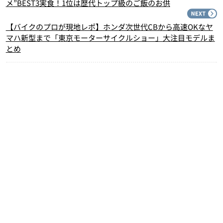
メ”BEST3実食！1位は歴代トップ級のご飯のお供
N
【バイクのプロが現地レポ】ホンダ次世代CBから高速OKなヤ
マハ新型まで「東京モーターサイクルショー」大注目モデルま
とめ