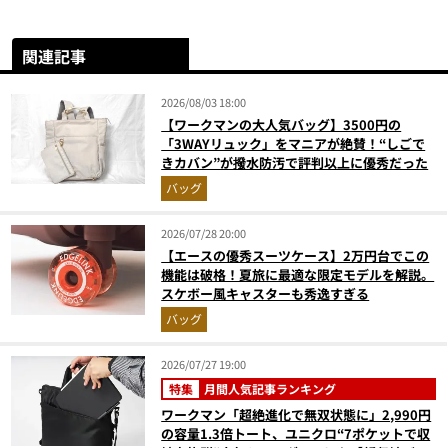
関連記事
2026/08/03 18:00
【ワークマンの大人気バッグ】3500円の
「3WAYリュック」をマニアが絶賛！“しごで
きカバン”が撥水防汚で評判以上に優秀だった
バッグ
2026/07/28 20:00
【エースの優秀スーツケース】2万円台でこの
機能は破格！夏旅に最適な限定モデルを解説。
スケボー風キャスターも秀逸すぎる
バッグ
2026/07/27 19:00
特集
月間人気記事ランキング
ワークマン「超絶進化で無双状態に」2,990円
の容量1.3倍トート、ユニクロ“7ポケットで収