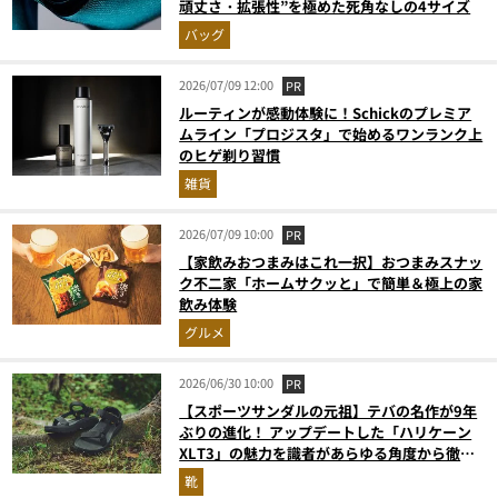
頑丈さ・拡張性”を極めた死角なしの4サイズ
バッグ
2026/07/09 12:00
PR
ルーティンが感動体験に！Schickのプレミア
ムライン「プロジスタ」で始めるワンランク上
のヒゲ剃り習慣
雑貨
2026/07/09 10:00
PR
【家飲みおつまみはこれ一択】おつまみスナッ
ク不二家「ホームサクッと」で簡単＆極上の家
飲み体験
グルメ
2026/06/30 10:00
PR
【スポーツサンダルの元祖】テバの名作が9年
ぶりの進化！ アップデートした「ハリケーン
XLT3」の魅力を識者があらゆる角度から徹底
解説！
靴