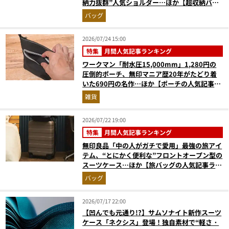
納力抜群”人気ショルダー…ほか【超収納バッ
グの人気記事ランキングベスト3】（2026年6
バッグ
月版）
2026/07/24 15:00
特集
月間人気記事ランキング
ワークマン「耐水圧15,000mm」1,280円の
圧倒的ポーチ、無印マニア歴20年がたどり着
いた690円の名作…ほか【ポーチの人気記事ラ
ンキングベスト3】（2026年6月版）
雑貨
2026/07/22 19:00
特集
月間人気記事ランキング
無印良品「中の人がガチで愛用」最強の旅アイ
テム、“とにかく便利な”フロントオープン型の
スーツケース…ほか【旅バッグの人気記事ラン
キングベスト3】（2026年6月版）
バッグ
2026/07/17 22:00
【凹んでも元通り!?】サムソナイト新作スーツ
ケース「ネクシス」登場！独自素材で“軽さ・