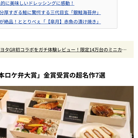
異的に美味しいドレッシングに感動！
分厚すぎる鮭に驚愕する三代目玄「銀鮭海苔弁」
が絶品！ととりべぇ「【皐月】赤魚の漬け焼き」
×トヨタGR初コラボをガチ体験レビュー！限定14万台のミニカー
なし
本ロケ弁大賞」金賞受賞の超名作7選