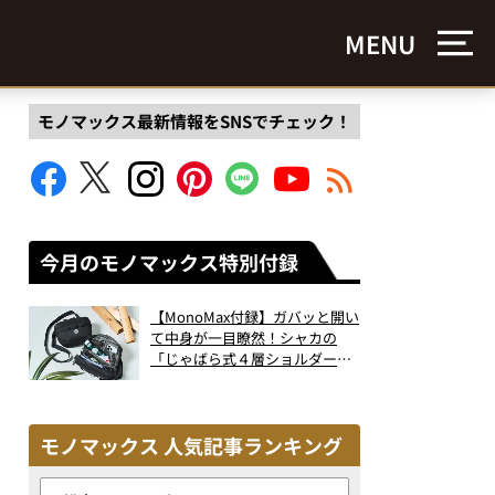
MENU
モノマックス最新情報をSNSでチェック！
今月のモノマックス特別付録
【MonoMax付録】ガバッと開い
て中身が一目瞭然！シャカの
「じゃばら式４層ショルダーバ
ッグ」は、出し入れのしやすさ
も過去最高レベルだった！
モノマックス 人気記事ランキング