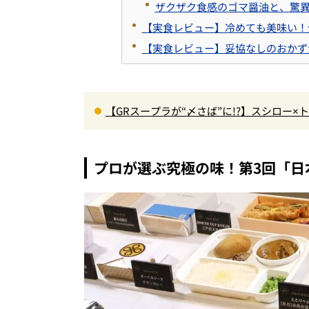
ザクザク食感のゴマ醤油と、驚
【実食レビュー】冷めても美味い！
【実食レビュー】妥協なしのおかず
【GRスープラが“〆さば”に!?】スシロー
＆体験型演出に大人も子供も大興奮間違い
プロが選ぶ究極の味！第3回「日