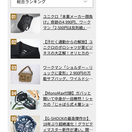
ユニクロ「本業メーカー顔負
け」奇跡の4,990円、ワーク
マン「2,500円は反則級」凄
い万能バッグ…ほか【リュッ
クの人気記事ランキングベス
【汗だく通勤からの解放】ユ
ト3】（2026年6月版）
ニクロのポロシャツが夏ビジ
ネスの大正解！オリヒカの透
け防止シャツも優秀。酷暑も
涼しい顔で働ける超快適ウエ
ワークマン「ショルダー⇔リ
アの実力
ュックに変形」2,900円の万
能サブバッグ、ワイルドシン
グス“水に強い”初コラボ付
録…ほか【休日バッグの人気
【MonoMax付録】ガバッと
記事ランキングベスト3】
開いて中身が一目瞭然！シャ
（2026年6月版）
カの「じゃばら式４層ショル
ダーバッグ」は、出し入れの
しやすさも過去最高レベルだ
【G-SHOCKの最高傑作か】
った！
18年ぶり超絶進化！グラビテ
ィマスター新作が凄い。開発