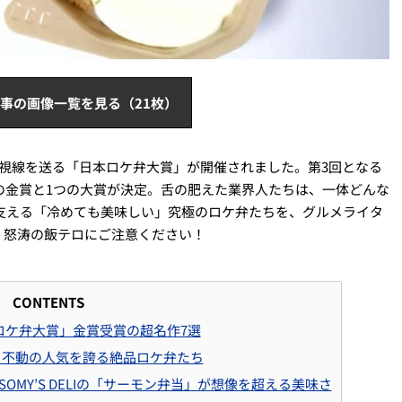
事の画像一覧を見る（21枚）
い視線を送る「日本ロケ弁大賞」が開催されました。第3回となる
つの金賞と1つの大賞が決定。舌の肥えた業界人たちは、一体どんな
支える「冷めても美味しい」究極のロケ弁たちを、グルメライタ
。怒涛の飯テロにご注意ください！
CONTENTS
ロケ弁大賞」金賞受賞の超名作7選
、不動の人気を誇る絶品ロケ弁たち
MY’S DELIの「サーモン弁当」が想像を超える美味さ