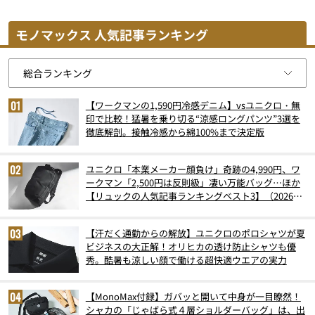
モノマックス 人気記事ランキング
【ワークマンの1,590円冷感デニム】vsユニクロ・無
印で比較！猛暑を乗り切る“涼感ロングパンツ”3選を
徹底解剖。接触冷感から綿100%まで決定版
ユニクロ「本業メーカー顔負け」奇跡の4,990円、ワ
ークマン「2,500円は反則級」凄い万能バッグ…ほか
【リュックの人気記事ランキングベスト3】（2026年
6月版）
【汗だく通勤からの解放】ユニクロのポロシャツが夏
ビジネスの大正解！オリヒカの透け防止シャツも優
秀。酷暑も涼しい顔で働ける超快適ウエアの実力
【MonoMax付録】ガバッと開いて中身が一目瞭然！
シャカの「じゃばら式４層ショルダーバッグ」は、出