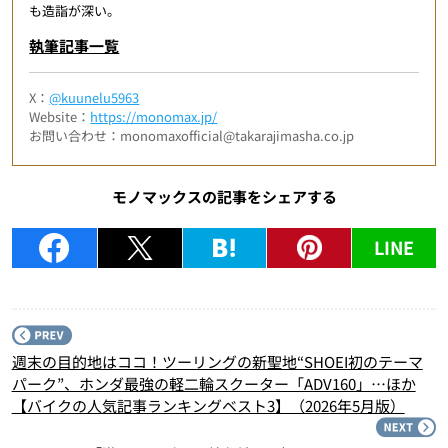
も造詣が深い。
執筆記事一覧
X：
@kuunelu5963
Website：
https://monomax.jp/
お問い合わせ：monomaxofficial@takarajimasha.co.jp
モノマックスの記事をシェアする
LINE
P
週末の目的地はココ！ツーリングの新聖地“SHOEI初のテーマ
パーク”、ホンダ最強の軽二輪スクーター「ADV160」…ほか
【バイクの人気記事ランキングベスト3】（2026年5月版）
N