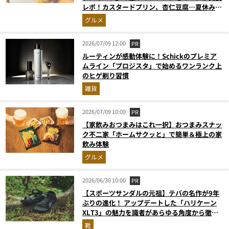
レポ！カスタードプリン、杏仁豆腐…夏休みの
おやつに最強すぎた
グルメ
2026/07/09 12:00
PR
ルーティンが感動体験に！Schickのプレミア
ムライン「プロジスタ」で始めるワンランク上
のヒゲ剃り習慣
雑貨
2026/07/09 10:00
PR
【家飲みおつまみはこれ一択】おつまみスナッ
ク不二家「ホームサクッと」で簡単＆極上の家
飲み体験
グルメ
2026/06/30 10:00
PR
【スポーツサンダルの元祖】テバの名作が9年
ぶりの進化！ アップデートした「ハリケーン
XLT3」の魅力を識者があらゆる角度から徹底
解説！
靴