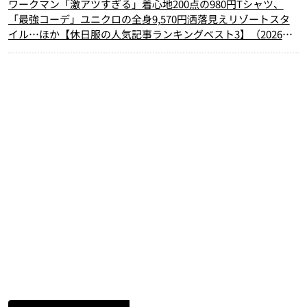
ワークマン「激アツすぎる」着心地200点の980円Tシャツ、
「最強コーデ」ユニクロの全身9,570円洒落見えリゾートスタ
イル…ほか【休日服の人気記事ランキングベスト3】（2026年5
月版）