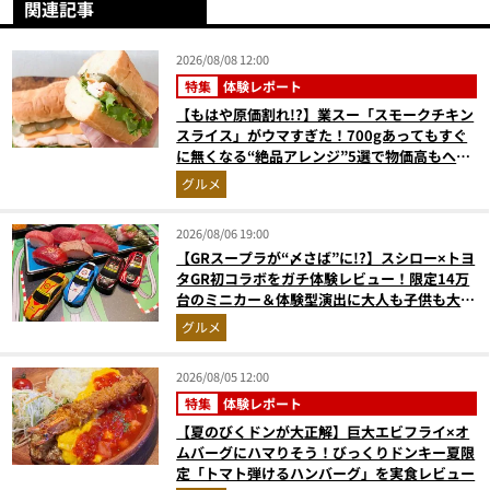
関連記事
2026/08/08 12:00
特集
体験レポート
【もはや原価割れ!?】業スー「スモークチキン
スライス」がウマすぎた！700gあってもすぐ
に無くなる“絶品アレンジ”5選で物価高もへっ
ちゃら
グルメ
2026/08/06 19:00
【GRスープラが“〆さば”に!?】スシロー×トヨ
タGR初コラボをガチ体験レビュー！限定14万
台のミニカー＆体験型演出に大人も子供も大興
奮間違いなし
グルメ
2026/08/05 12:00
特集
体験レポート
【夏のびくドンが大正解】巨大エビフライ×オ
ムバーグにハマりそう！びっくりドンキー夏限
定「トマト弾けるハンバーグ」を実食レビュー