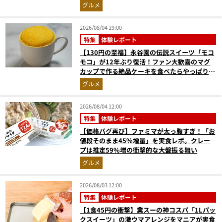
グルメ
2026/08/04 19:00
特集
体験レポート
【130円の至福】永谷園の伝説スイーツ「モコ
モコ」が12年ぶり復活！ファン大歓喜のマグ
カップで作る絶品ケーキを食べたらやっぱり最
高にウマかった
グルメ
2026/08/04 12:00
特集
体験レポート
【価格バグ再び】ファミマが太っ腹すぎ！「お
値段そのまま45%増量」を実食レポ。クレー
プは推定59%増の衝撃的な大盤振る舞い
グルメ
2026/08/03 12:00
特集
体験レポート
【1食45円の衝撃】業スーの神コスパ「1Lパッ
クスイーツ」の激ウマアレンジをマニアが実食