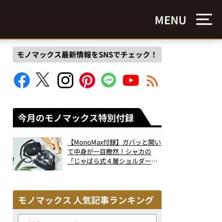
MENU
モノマックス最新情報をSNSでチェック！
今月のモノマックス特別付録
【MonoMax付録】ガバッと開い
て中身が一目瞭然！シャカの
「じゃばら式４層ショルダーバ
ッグ」は、出し入れのしやすさ
も過去最高レベルだった！
モノマックス 人気記事ランキング