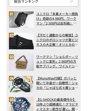
ユニクロ「本業メーカー顔負
け」奇跡の4,990円、ワーク
マン「2,500円は反則級」凄
い万能バッグ…ほか【リュッ
クの人気記事ランキングベス
【汗だく通勤からの解放】ユ
ト3】（2026年6月版）
ニクロのポロシャツが夏ビジ
ネスの大正解！オリヒカの透
け防止シャツも優秀。酷暑も
涼しい顔で働ける超快適ウエ
ワークマン「ショルダー⇔リ
アの実力
ュックに変形」2,900円の万
能サブバッグ、ワイルドシン
グス“水に強い”初コラボ付
録…ほか【休日バッグの人気
【MonoMax付録】ガバッと
記事ランキングベスト3】
開いて中身が一目瞭然！シャ
（2026年6月版）
カの「じゃばら式４層ショル
ダーバッグ」は、出し入れの
しやすさも過去最高レベルだ
【G-SHOCKの最高傑作か】
った！
18年ぶり超絶進化！グラビテ
ィマスター新作が凄い。開発