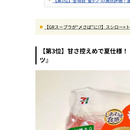
【第1位】全項目“星5つ”の満点評価
【GRスープラが“〆さば”に!?】スシロー
＆体験型演出に大人も子供も大興奮間違い
【第3位】甘さ控えめで夏仕様！
ツ』