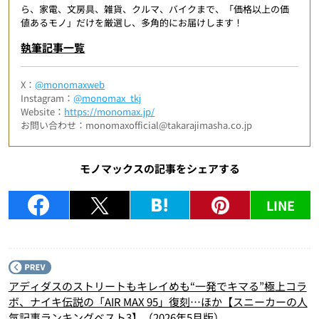
ら、家電、文房具、雑貨、クルマ、バイクまで、「価格以上の価
値あるモノ」だけを厳選し、多角的にお届けします！
執筆記事一覧
X：
@monomaxweb
Instagram：
@monomax_tkj
Website：
https://monomax.jp/
お問い合わせ：monomaxofficial@takarajimasha.co.jp
モノマックスの記事をシェアする
LINE
P
アディダスのストリートもキレイめも“一発でキマる”極上コラ
ボ、ナイキ伝説の「AIR MAX 95」復刻…ほか【スニーカーの人
気記事ランキングベスト3】（2026年5月版）