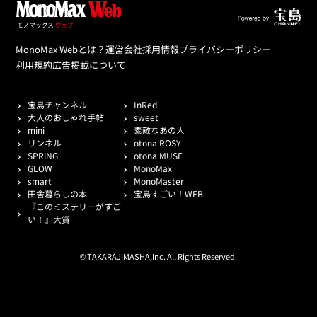
MonoMax Webとは？
運営会社
採用情報
プライバシーポリシー
利用規約
広告掲載について
宝島チャンネル
InRed
大人のおしゃれ手帖
sweet
mini
素敵なあの人
リンネル
otona ROSY
SPRiNG
otona MUSE
GLOW
MonoMax
smart
MonoMaster
田舎暮らしの本
宝島すごい！WEB
『このミステリーがすご
い！』大賞
© TAKARAJIMASHA,Inc. All Rights Reserved.