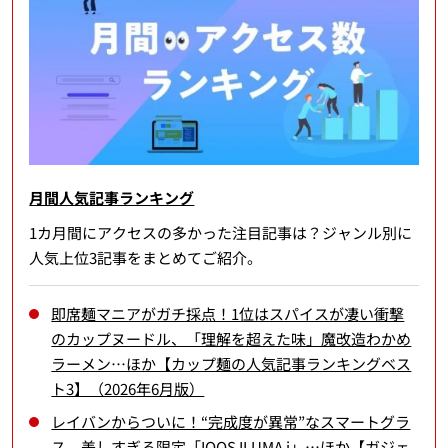
月間人気記事ランキング
1カ月間にアクセスの多かった注目記事は？ジャンル別に
人気上位3記事をまとめてご紹介。
即席麺マニアがガチ採点！1位はスパイスが凄い衝撃
のカップヌードル、「理解を超えた味」魔改造わかめ
ラーメン…ほか【カップ麺の人気記事ランキングベス
ト3】（2026年6月版）
レイバンからついに！“完成度が異常”なスマートグラ
ス、美しすぎる限定「IQOS ILUMA i」…ほか【ガジェ