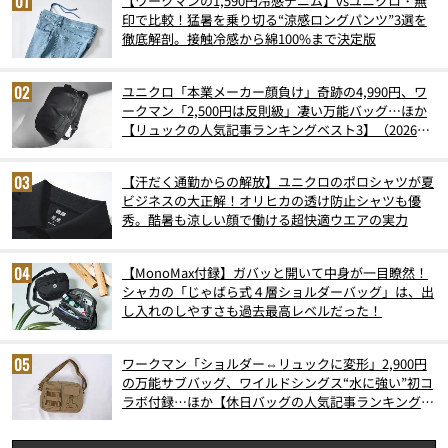
【ワークマンの1,590円冷感デニム】vsユニクロ・無
印で比較！猛暑を乗り切る“涼感ロングパンツ”3選を
徹底解剖。接触冷感から綿100%まで決定版
ユニクロ「本業メーカー顔負け」奇跡の4,990円、ワ
ークマン「2,500円は反則級」凄い万能バッグ…ほか
【リュックの人気記事ランキングベスト3】（2026年
6月版）
【汗だく通勤からの解放】ユニクロのポロシャツが夏
ビジネスの大正解！オリヒカの透け防止シャツも優
秀。酷暑も涼しい顔で働ける超快適ウエアの実力
【MonoMax付録】ガバッと開いて中身が一目瞭然！
シャカの「じゃばら式４層ショルダーバッグ」は、出
し入れのしやすさも過去最高レベルだった！
ワークマン「ショルダー⇔リュックに変形」2,900円
の万能サブバッグ、ワイルドシングス“水に強い”初コ
ラボ付録…ほか【休日バッグの人気記事ランキングベ
スト3】（2026年6月版）