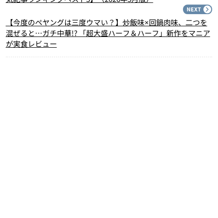
N
【今度のペヤングは三度ウマい？】炒飯味×回鍋肉味、二つを
混ぜると…ガチ中華!? 「超大盛ハーフ＆ハーフ」新作をマニア
が実食レビュー