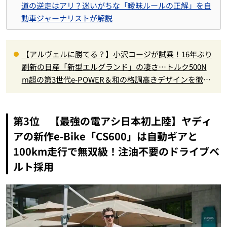
道の逆走はアリ？迷いがちな「曖昧ルールの正解」を自
動車ジャーナリストが解説
【アルヴェルに勝てる？】小沢コージが試乗！16年ぶり
刷新の日産「新型エルグランド」の凄さ…トルク500N
m超の第3世代e-POWER＆和の格調高きデザインを徹底
チェック
第3位 【最強の電アシ日本初上陸】ヤディ
アの新作e-Bike「CS600」は自動ギアと
100km走行で無双級！注油不要のドライブベ
ルト採用