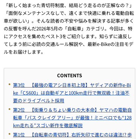
「新しく始まった青切符制度、結局どう走るのが正解なの？」
「面倒なメンテナンスなしで、遠くまで快適に乗れる電動自転
車が欲しい」。そんな読者の不安や悩みを解決する記事が多く
の反響を呼んだ2026年5月の「自転車」カテゴリ。今回は、特
にアクセスを集めたベスト3をご紹介します。知らずに違反し
てしまう前に必読の交通ルール解説や、最新e-Bikeの注目モデ
ルをお届けします。
CONTENTS
第3位 【最強の電アシ日本初上陸】ヤディアの新作e-Bi
ke「CS600」は自動ギアと100km走行で無双級！注油不
要のドライブベルト採用
第2位 【街乗り＆ちょい乗りの大本命】ヤマハの電動自
転車「パス クレイグ アリー」が最強！ミニベロでも“128
km走れる”スゴい新作を徹底解説
第1位 【自転車の青切符】右折矢印で進むのは違法!? 歩