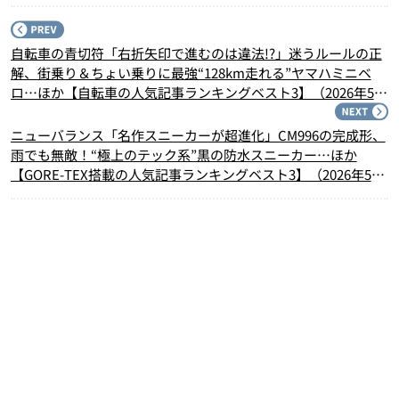
P
自転車の青切符「右折矢印で進むのは違法!?」迷うルールの正
解、街乗り＆ちょい乗りに最強“128km走れる”ヤマハミニベ
ロ…ほか【自転車の人気記事ランキングベスト3】（2026年5月
版）
N
ニューバランス「名作スニーカーが超進化」CM996の完成形、
雨でも無敵！“極上のテック系”黒の防水スニーカー…ほか
【GORE-TEX搭載の人気記事ランキングベスト3】（2026年5月
版）