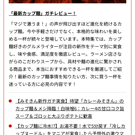
「最新カップ麺」ガチレビュー！
「マジで激うま！」の声が飛び出すほど進化を続けるカ
ップ麺。今や手軽さだけでなく、本格的な味わいを楽し
める一杯が続々と登場しています。本特集では、カップ
麺好きのグルメライターが注目の新作をテーマ別に実食
し、味や食感、満足度を徹底レビュー。ラーメン店さな
がらのこだわりスープから、具材や麺の進化に驚かされ
る商品まで、本当におすすめできる一杯を厳選してご紹
介！最新のカップ麺事情を知りたい方、次に買う一杯を
迷っている方に必見の内容です！
【みそきん新作ガチ実食】待望「カレーみそきん」の
カップ麺＆メシ降臨！白味噌6：カレー4の甘口コク旨
スープ＆ゴロッと大ぶりポテトに歓喜
【カップ麺に冷水!?】お湯不要！水で5分戻す「冷しカ
ップヌードル」をマニアが実食したら予想外の激ウマ