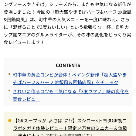
ングソースやきそば」シリーズから、またもや気になる新作が
登場しました！ 今回の「超大盛やきそばハーフ&ハーフ 炒飯風
&回鍋肉風」は、町中華の人気メニューを一度に味わえ、さら
に「混ぜることで3度おいしい」という欲張りな一杯。自称カ
ップ麺マニアのグルメライターが、その味の変化をじっくり実
食レビューします！
CONTENTS
町中華の黄金コンビが合体！ペヤング新作「超大盛やき
そばハーフ＆ハーフ 炒飯風＆回鍋肉風」をチェック
きれいに作るコツも！気になる「3度ウマい」味の変化を
実食レビュー
【GRスープラが“〆さば”に!?】スシロー×トヨタGR初コ
ラボをガチ体験レビュー！限定14万台のミニカー＆体験
型演出に大人も子供も大興奮間違いなし