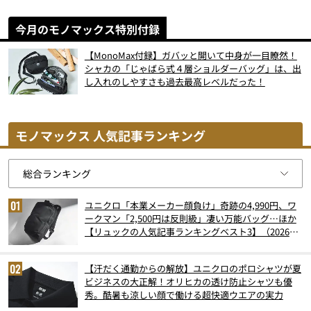
今月のモノマックス特別付録
【MonoMax付録】ガバッと開いて中身が一目瞭然！
シャカの「じゃばら式４層ショルダーバッグ」は、出
し入れのしやすさも過去最高レベルだった！
モノマックス 人気記事ランキング
ユニクロ「本業メーカー顔負け」奇跡の4,990円、ワ
ークマン「2,500円は反則級」凄い万能バッグ…ほか
【リュックの人気記事ランキングベスト3】（2026年
6月版）
【汗だく通勤からの解放】ユニクロのポロシャツが夏
ビジネスの大正解！オリヒカの透け防止シャツも優
秀。酷暑も涼しい顔で働ける超快適ウエアの実力