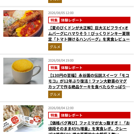
2026/08/05 12:00
特集
体験レポート
【夏のびくドンが大正解】巨大エビフライ×オ
ムバーグにハマりそう！びっくりドンキー夏限
定「トマト弾けるハンバーグ」を実食レビュー
グルメ
2026/08/04 19:00
特集
体験レポート
【130円の至福】永谷園の伝説スイーツ「モコ
モコ」が12年ぶり復活！ファン大歓喜のマグ
カップで作る絶品ケーキを食べたらやっぱり最
高にウマかった
グルメ
2026/08/04 12:00
特集
体験レポート
【価格バグ再び】ファミマが太っ腹すぎ！「お
値段そのまま45%増量」を実食レポ。クレー