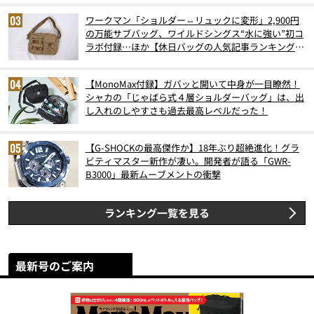
ワークマン「ショルダー⇔リュックに変形」2,900円
の万能サブバッグ、ワイルドシングス“水に強い”初コ
ラボ付録…ほか【休日バッグの人気記事ランキングベ
スト3】（2026年6月版）
【MonoMax付録】ガバッと開いて中身が一目瞭然！
シャカの「じゃばら式４層ショルダーバッグ」は、出
し入れのしやすさも過去最高レベルだった！
【G-SHOCKの最高傑作か】18年ぶり超絶進化！グラ
ビティマスター新作が凄い。開発者が語る「GWR-
B3000」最新ムーブメントの衝撃
ランキング一覧を見る
最新号のご案内