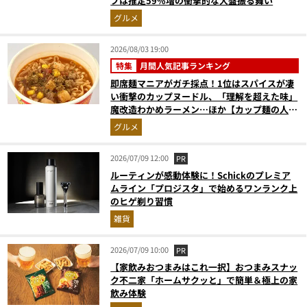
プは推定59%増の衝撃的な大盤振る舞い
グルメ
2026/08/03 19:00
特集
月間人気記事ランキング
即席麺マニアがガチ採点！1位はスパイスが凄
い衝撃のカップヌードル、「理解を超えた味」
魔改造わかめラーメン…ほか【カップ麺の人気
記事ランキングベスト3】（2026年6月版）
グルメ
2026/07/09 12:00
PR
ルーティンが感動体験に！Schickのプレミア
ムライン「プロジスタ」で始めるワンランク上
のヒゲ剃り習慣
雑貨
2026/07/09 10:00
PR
【家飲みおつまみはこれ一択】おつまみスナッ
ク不二家「ホームサクッと」で簡単＆極上の家
飲み体験