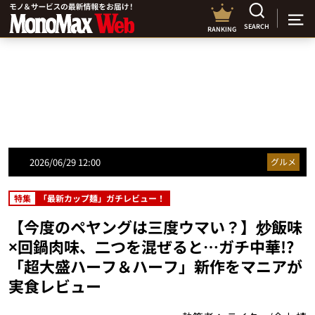
SEARCH
RANKING
2026/06/29 12:00
グルメ
特集
「最新カップ麺」ガチレビュー！
【今度のペヤングは三度ウマい？】炒飯味
×回鍋肉味、二つを混ぜると…ガチ中華!?
「超大盛ハーフ＆ハーフ」新作をマニアが
実食レビュー