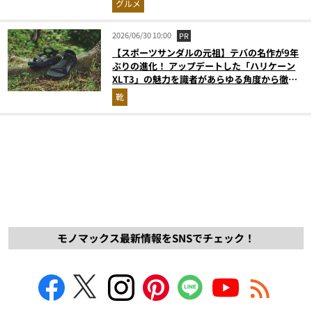
グルメ
2026/06/30 10:00
PR
【スポーツサンダルの元祖】テバの名作が9年
ぶりの進化！ アップデートした「ハリケーン
XLT3」の魅力を識者があらゆる角度から徹底
解説！
靴
モノマックス最新情報をSNSでチェック！