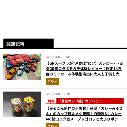
関連記事
2026/08/06 19:00
【GRスープラが“〆さば”に!?】スシロー×トヨ
タGR初コラボをガチ体験レビュー！限定14万
台のミニカー＆体験型演出に大人も子供も大興
奮間違いなし
グルメ
2026/08/06 12:30
特集
「最新カップ麺」ガチレビュー！
【みそきん新作ガチ実食】待望「カレーみそき
ん」のカップ麺＆メシ降臨！白味噌6：カレー
4の甘口コク旨スープ＆ゴロッと大ぶりポテト
に歓喜
グルメ