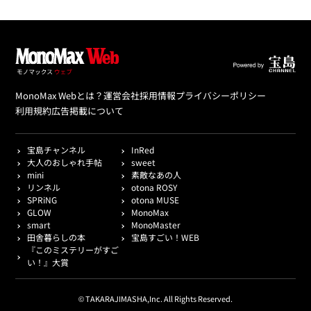
MonoMax Webとは？
運営会社
採用情報
プライバシーポリシー
利用規約
広告掲載について
宝島チャンネル
InRed
大人のおしゃれ手帖
sweet
mini
素敵なあの人
リンネル
otona ROSY
SPRiNG
otona MUSE
GLOW
MonoMax
smart
MonoMaster
田舎暮らしの本
宝島すごい！WEB
『このミステリーがすご
い！』大賞
© TAKARAJIMASHA,Inc. All Rights Reserved.