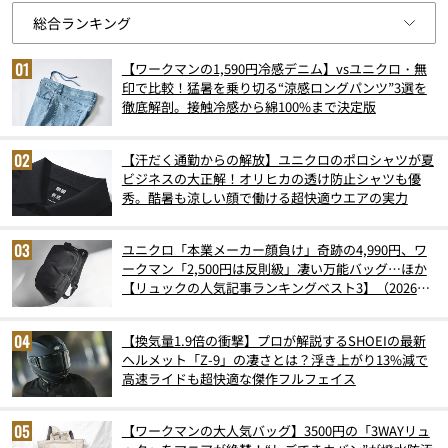
【ワークマンの1,590円冷感デニム】vsユニクロ・無
印で比較！猛暑を乗り切る“涼感ロングパンツ”3選を
徹底解剖。接触冷感から綿100%まで決定版
【汗だく通勤からの解放】ユニクロのポロシャツが夏
ビジネスの大正解！オリヒカの透け防止シャツも優
秀。酷暑も涼しい顔で働ける超快適ウエアの実力
ユニクロ「本業メーカー顔負け」奇跡の4,990円、ワ
ークマン「2,500円は反則級」凄い万能バッグ…ほか
【リュックの人気記事ランキングベスト3】（2026年
6月版）
【換気量1.9倍の衝撃】プロが解説するSHOEIの最新
ヘルメット「Z-9」の凄さとは？浮き上がり13%減で
高速ライドも超快適な傑作フルフェイス
【ワークマンの大人気バッグ】3500円の「3WAYリュ