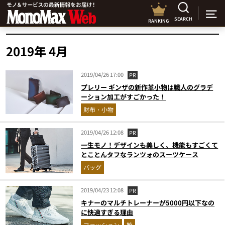
SEARCH
RANKING
2019年 4月
2019/04/26 17:00
PR
プレリー ギンザの新作革小物は職人のグラデ
ーション加工がすごかった！
財布・小物
2019/04/26 12:08
PR
一生モノ！デザインも美しく、機能もすごくて
とことんタフなランツォのスーツケース
バッグ
2019/04/23 12:08
PR
キナーのマルチトレーナーが5000円以下なの
に快適すぎる理由
ファッション
靴