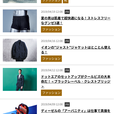
2019/04/19 12:08
PR
夏の男は肌着で超快適になる！ストレスフリー
なグンゼ3選！
ファッション
2019/04/16 12:08
PR
イオンの"ジャスト"ジャケットはとことん使え
る！
ファッション
2019/04/12 12:08
PR
ドットエアのセットアップがクールビズの大本
命だ！＜ブラックレーベル・クレストブリッジ
＞
ファッション
2019/04/09 12:08
PR
ディーゼルの「アーバニティ」は仕事で真価を