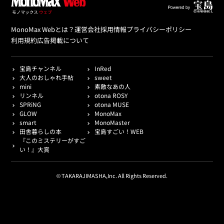
MonoMax Webとは？
運営会社
採用情報
プライバシーポリシー
利用規約
広告掲載について
宝島チャンネル
InRed
大人のおしゃれ手帖
sweet
mini
素敵なあの人
リンネル
otona ROSY
SPRiNG
otona MUSE
GLOW
MonoMax
smart
MonoMaster
田舎暮らしの本
宝島すごい！WEB
『このミステリーがすご
い！』大賞
© TAKARAJIMASHA,Inc. All Rights Reserved.