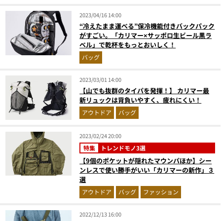
2023/04/16 14:00
“冷えたまま運べる”保冷機能付きバックパック
がすごい。「カリマー×サッポロ生ビール黒ラ
ベル」で乾杯をもっとおいしく！
バッグ
2023/03/01 14:00
【山でも抜群のタイパを発揮！】 カリマー最
新リュックは背負いやすく、疲れにくい！
アウトドア
バッグ
2023/02/24 20:00
特集
トレンドモノ3選
【9個のポケットが隠れたマウンパほか】シー
ンレスで使い勝手がいい「カリマーの新作」３
選
アウトドア
バッグ
ファッション
2022/12/13 16:00