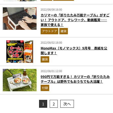
2022/08/08 18:00
カリマーの「折りたたみ万能テーブル」がすご
い！ アウトドア、テレワーク、動画鑑賞……
家族で使える！
アウトドア
雑貨
2022/08/02 18:00
MonoMax（モノマックス）9月号 表紙を公
開します！
雑貨
2022/08/01 12:00
990円で万能すぎる！ カリマーの「折りたたみ
テーブル」は野外でもおうちでも大活躍！
付録
1
2
次へ