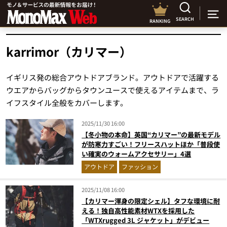
SEARCH
RANKING
karrimor（カリマー）
イギリス発の総合アウトドアブランド。アウトドアで活躍する
ウエアからバッグからタウンユースで使えるアイテムまで、ラ
イフスタイル全般をカバーします。
2025/11/30 16:00
【冬小物の本命】英国“カリマー”の最新モデル
が防寒力すごい！フリースハットほか「普段使
い確実のウォームアクセサリー」4選
アウトドア
ファッション
2025/11/08 16:00
【カリマー渾身の限定シェル】タフな環境に耐
える！独自高性能素材WTXを採用した
「WTXrugged 3L ジャケット」がデビュー