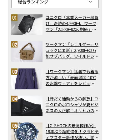
ユニクロ「本業メーカー顔負
け」奇跡の4,990円、ワーク
マン「2,500円は反則級」凄
い万能バッグ…ほか【リュッ
クの人気記事ランキングベス
ワークマン「ショルダー⇔リ
ト3】（2026年6月版）
ュックに変形」2,900円の万
能サブバッグ、ワイルドシン
グス“水に強い”初コラボ付
録…ほか【休日バッグの人気
【ワークマン】猛暑でも着る
記事ランキングベスト3】
方が涼しい「表面温度-10℃
（2026年6月版）
の氷撃ウェア」をレビュ
ー！“腕だけ濡らすのが正
解”の気化冷却機能が凄い
【汗だく通勤からの解放】ユ
ニクロのポロシャツが夏ビジ
ネスの大正解！オリヒカの透
け防止シャツも優秀。酷暑も
涼しい顔で働ける超快適ウエ
【G-SHOCKの最高傑作か】
アの実力
18年ぶり超絶進化！グラビテ
ィマスター新作が凄い。開発