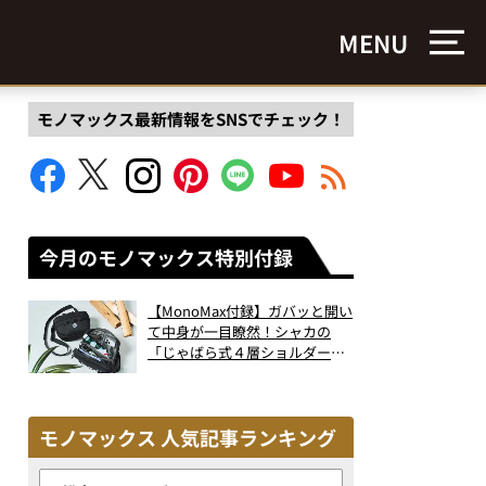
MENU
モノマックス最新情報をSNSでチェック！
今月のモノマックス特別付録
【MonoMax付録】ガバッと開い
て中身が一目瞭然！シャカの
「じゃばら式４層ショルダーバ
ッグ」は、出し入れのしやすさ
も過去最高レベルだった！
モノマックス 人気記事ランキング