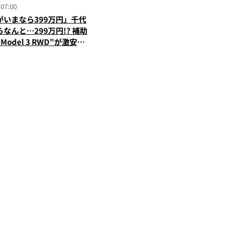
 07:00
がいまなら399万円」千代
なんと…299万円!? 補助
odel 3 RWD”が激安で
う仕組みを徹底解説