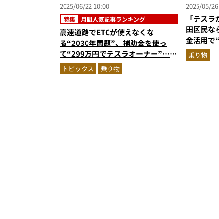
2025/06/22 10:00
2025/05/26
「テスラ
特集
月間人気記事ランキング
田区民なら
高速道路でETCが使えなくな
金活用で“M
る“2030年問題”、補助金を使っ
買えちゃ
て“299万円でテスラオーナー”…ほ
乗り物
か【雑学の人気記事ランキングベス
トピックス
乗り物
ト3】（2025年5月版）