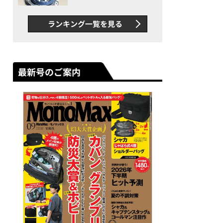
者が語る「GWR-B3000」最
新ムーブメントの衝撃
ランキング一覧を見る
最新号のご案内