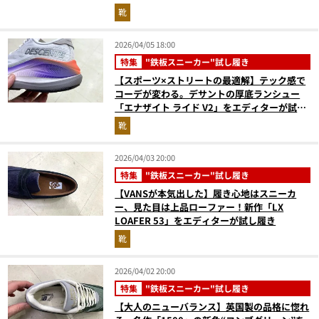
靴
2026/04/05 18:00
特集
"鉄板スニーカー"試し履き
【スポーツ×ストリートの最適解】テック感で
コーデが変わる。デサントの厚底ランシュー
「エナザイト ライド V2」をエディターが試し
履き
靴
2026/04/03 20:00
特集
"鉄板スニーカー"試し履き
【VANSが本気出した】履き心地はスニーカ
ー、見た目は上品ローファー！新作「LX
LOAFER 53」をエディターが試し履き
靴
2026/04/02 20:00
特集
"鉄板スニーカー"試し履き
【大人のニューバランス】英国製の品格に惚れ