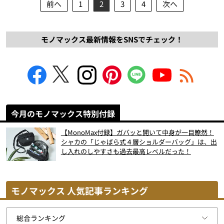
前へ
1
2
3
4
次へ
モノマックス最新情報をSNSでチェック！
今月のモノマックス特別付録
【MonoMax付録】ガバッと開いて中身が一目瞭然！
シャカの「じゃばら式４層ショルダーバッグ」は、出
し入れのしやすさも過去最高レベルだった！
モノマックス 人気記事ランキング