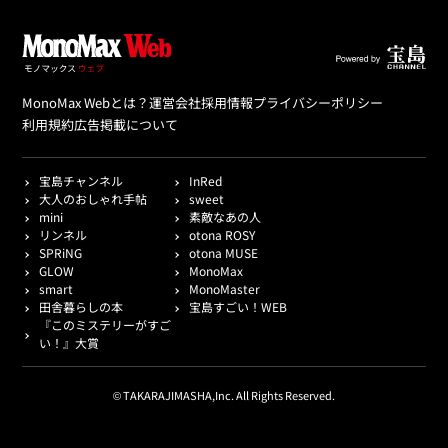
MonoMax Webとは？
運営会社
採用情報
プライバシーポリシー
利用規約
広告掲載について
宝島チャンネル
InRed
大人のおしゃれ手帖
sweet
mini
素敵なあの人
リンネル
otona ROSY
SPRiNG
otona MUSE
GLOW
MonoMax
smart
MonoMaster
田舎暮らしの本
宝島すごい！WEB
『このミステリーがすご
い！』大賞
© TAKARAJIMASHA,Inc. All Rights Reserved.