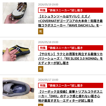
2026/05/19 19:00
特集
"鉄板スニーカー"試し履き
【ミシュランソールはヤバい】ミズノ
×COVERNATがゴープコアの大本命！街履き最
強コラボスニーカー「WAVE DAICHI LS」をエ
ディターが試し履きレビュー
靴
2026/05/18 19:00
特集
"鉄板スニーカー"試し履き
【サロモン】ラクとお洒落を両立する最強リカ
バリーシューズ！「RX SLIDE 3.0 NOMAD」を
エディターが試し履き
靴
2026/05/17 10:00
特集
"鉄板スニーカー"試し履き
【リーボック主役級】豪華トリプルコラボスニ
ーカー「DMX」のテック感と疲れない履き心
地が最高すぎた…エディターが試し履き