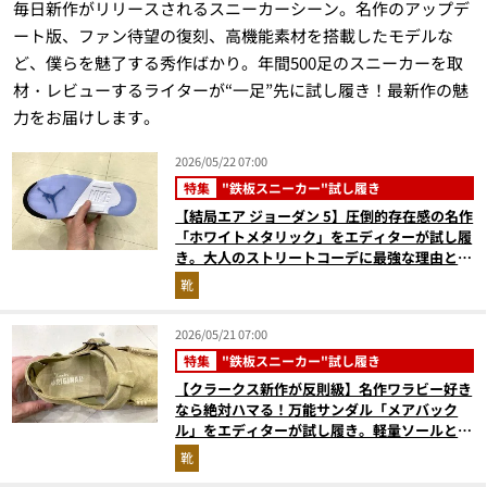
毎日新作がリリースされるスニーカーシーン。名作のアップデ
ート版、ファン待望の復刻、高機能素材を搭載したモデルな
ど、僕らを魅了する秀作ばかり。年間500足のスニーカーを取
材・レビューするライターが“一足”先に試し履き！最新作の魅
力をお届けします。
2026/05/22 07:00
特集
"鉄板スニーカー"試し履き
【結局エア ジョーダン 5】圧倒的存在感の名作
「ホワイトメタリック」をエディターが試し履
き。大人のストリートコーデに最強な理由と
は？
靴
2026/05/21 07:00
特集
"鉄板スニーカー"試し履き
【クラークス新作が反則級】名作ワラビー好き
なら絶対ハマる！万能サンダル「メアバック
ル」をエディターが試し履き。軽量ソールと極
上フィット感で疲れにくい
靴