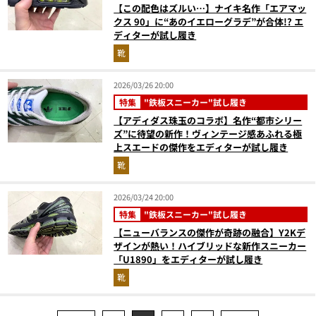
【この配色はズルい…】ナイキ名作「エアマッ
クス 90」に“あのイエローグラデ”が合体!? エ
ディターが試し履き
靴
2026/03/26 20:00
特集
"鉄板スニーカー"試し履き
【アディダス珠玉のコラボ】名作“都市シリー
ズ”に待望の新作！ヴィンテージ感あふれる極
上スエードの傑作をエディターが試し履き
靴
2026/03/24 20:00
特集
"鉄板スニーカー"試し履き
【ニューバランスの傑作が奇跡の融合】Y2Kデ
ザインが熱い！ハイブリッドな新作スニーカー
「U1890」をエディターが試し履き
靴