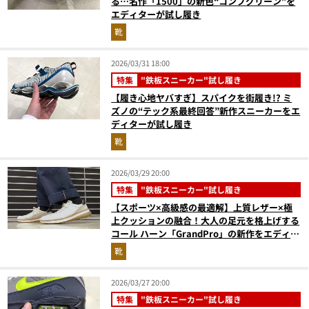
る…名作「1500」の新色“コンブグリーン”を
エディターが試し履き
靴
2026/03/31 18:00
特集
"鉄板スニーカー"試し履き
【履き心地ヤバすぎ】スパイクを街履き!? ミ
ズノの“テック系最終回答”新作スニーカーをエ
ディターが試し履き
靴
2026/03/29 20:00
特集
"鉄板スニーカー"試し履き
【スポーツ×高級感の最適解】上質レザー×極
上クッションの融合！大人の足元を格上げする
コール ハーン「GrandPro」の新作をエディタ
ーが試し履き
靴
2026/03/27 20:00
特集
"鉄板スニーカー"試し履き