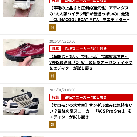
【革靴の上品さと圧倒的通気性】アディダス
の“大人顔ハイテク靴”が普通っぽいのに最強！
「CLIMACOOL BOAT MITA」をエディターが
試し履き
靴
2026/04/23 20:00
特集
"鉄板スニーカー"試し履き
【革靴じゃない、でも上品】完成度高すぎ…
VANS最高峰「OTW」の新型オーセンティック
をエディターが試し履き
靴
2026/04/21 08:00
特集
"鉄板スニーカー"試し履き
【サロモンの大本命】サンダル並みに気持ちい
い!? 最強の夏スニーカー「ACS Pro Shell」を
エディターが試し履き
靴