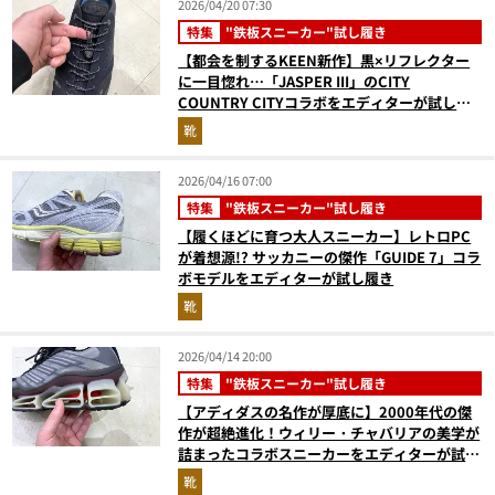
2026/04/20 07:30
特集
"鉄板スニーカー"試し履き
【都会を制するKEEN新作】黒×リフレクター
に一目惚れ…「JASPER III」のCITY
COUNTRY CITYコラボをエディターが試し履
き
靴
2026/04/16 07:00
特集
"鉄板スニーカー"試し履き
【履くほどに育つ大人スニーカー】レトロPC
が着想源!? サッカニーの傑作「GUIDE 7」コラ
ボモデルをエディターが試し履き
靴
2026/04/14 20:00
特集
"鉄板スニーカー"試し履き
【アディダスの名作が厚底に】2000年代の傑
作が超絶進化！ウィリー・チャバリアの美学が
詰まったコラボスニーカーをエディターが試し
履き
靴