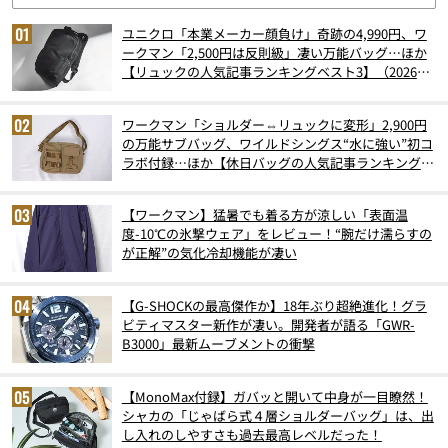
ユニクロ「本業メーカー顔負け」奇跡の4,990円、ワ
ークマン「2,500円は反則級」凄い万能バッグ…ほか
【リュックの人気記事ランキングベスト3】（2026年
6月版）
ワークマン「ショルダー⇔リュックに変形」2,900円
の万能サブバッグ、ワイルドシングス“水に強い”初コ
ラボ付録…ほか【休日バッグの人気記事ランキングベ
スト3】（2026年6月版）
【ワークマン】猛暑でも着る方が涼しい「表面温
度-10℃の氷撃ウェア」をレビュー！“腕だけ濡らすの
が正解”の気化冷却機能が凄い
【G-SHOCKの最高傑作か】18年ぶり超絶進化！グラ
ビティマスター新作が凄い。開発者が語る「GWR-
B3000」最新ムーブメントの衝撃
【MonoMax付録】ガバッと開いて中身が一目瞭然！
シャカの「じゃばら式４層ショルダーバッグ」は、出
し入れのしやすさも過去最高レベルだった！