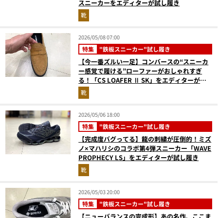
スニーカーをエディターが試し履き
靴
2026/05/08 07:00
特集
"鉄板スニーカー"試し履き
【今一番ズルい一足】コンバースの“スニーカ
ー感覚で履ける”ローファーがおしゃれすぎ
る！「CS LOAFER Ⅱ SK」をエディターが試
し履き
靴
2026/05/06 18:00
特集
"鉄板スニーカー"試し履き
【完成度バグってる】龍の刺繍が圧倒的！ミズ
ノ×マハリシのコラボ第4弾スニーカー「WAVE
PROPHECY LS」をエディターが試し履き
靴
2026/05/03 20:00
特集
"鉄板スニーカー"試し履き
【ニューバランスの完成形】あの名作、ここま