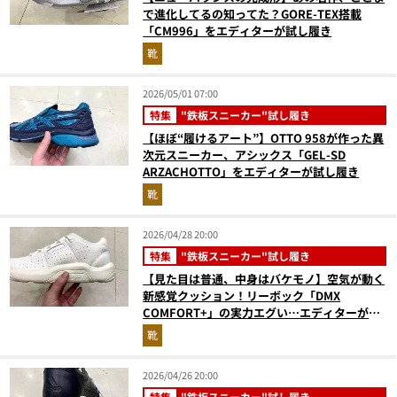
で進化してるの知ってた？GORE-TEX搭載
「CM996」をエディターが試し履き
靴
2026/05/01 07:00
特集
"鉄板スニーカー"試し履き
【ほぼ“履けるアート”】OTTO 958が作った異
次元スニーカー、アシックス「GEL-SD
ARZACHOTTO」をエディターが試し履き
靴
2026/04/28 20:00
特集
"鉄板スニーカー"試し履き
【見た目は普通、中身はバケモノ】空気が動く
新感覚クッション！リーボック「DMX
COMFORT+」の実力エグい…エディターが試
し履き
靴
2026/04/26 20:00
特集
"鉄板スニーカー"試し履き