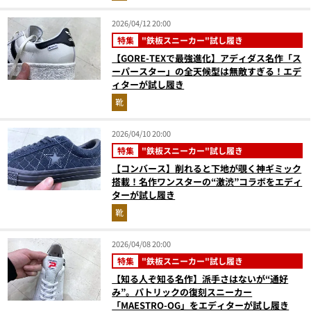
2026/04/12 20:00
特集
"鉄板スニーカー"試し履き
【GORE-TEXで最強進化】アディダス名作「ス
ーパースター」の全天候型は無敵すぎる！エデ
ィターが試し履き
靴
2026/04/10 20:00
特集
"鉄板スニーカー"試し履き
【コンバース】削れると下地が覗く神ギミック
搭載！名作ワンスターの“激渋”コラボをエディ
ターが試し履き
靴
2026/04/08 20:00
特集
"鉄板スニーカー"試し履き
【知る人ぞ知る名作】派手さはないが“通好
み”。パトリックの復刻スニーカー
「MAESTRO-OG」をエディターが試し履き