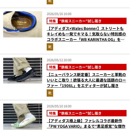
靴
2026/05/16 10:00
特集
"鉄板スニーカー"試し履き
【アディダス×Wales Bonner】ストリートも
キレイめも一発でキマる！気取らない特別感の
コラボスニーカー「WB KARINTHA OG」をエ
ディターが試し履き
靴
2026/05/12 20:00
特集
"鉄板スニーカー"試し履き
【ニューバランス新定番】スニーカーと革靴の
いいとこ取り！欲張る大人に最適な話題のロー
ファー「1906L」をエディターが試し履き
靴
2026/05/10 18:00
特集
"鉄板スニーカー"試し履き
【アディダス極上級】ファレルコラボ最新作
「PW YOGA VARIO」まるで“素足感覚”な傑作