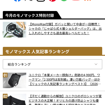
今月のモノマックス特別付録
【MonoMax付録】ガバッと開いて中身が一目瞭然！
シャカの「じゃばら式４層ショルダーバッグ」は、出
し入れのしやすさも過去最高レベルだった！
モノマックス 人気記事ランキング
ユニクロ「本業メーカー顔負け」奇跡の4,990円、ワ
ークマン「2,500円は反則級」凄い万能バッグ…ほか
【リュックの人気記事ランキングベスト3】（2026年
6月版）
【汗だく通勤からの解放】ユニクロのポロシャツが夏
ビジネスの大正解！オリヒカの透け防止シャツも優
秀。酷暑も涼しい顔で働ける超快適ウエアの実力