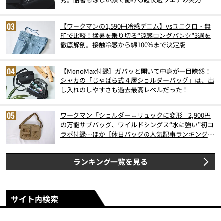
【ワークマンの1,590円冷感デニム】vsユニクロ・無
印で比較！猛暑を乗り切る“涼感ロングパンツ”3選を
徹底解剖。接触冷感から綿100%まで決定版
【MonoMax付録】ガバッと開いて中身が一目瞭然！
シャカの「じゃばら式４層ショルダーバッグ」は、出
し入れのしやすさも過去最高レベルだった！
ワークマン「ショルダー⇔リュックに変形」2,900円
の万能サブバッグ、ワイルドシングス“水に強い”初コ
ラボ付録…ほか【休日バッグの人気記事ランキングベ
スト3】（2026年6月版）
ランキング一覧を見る
サイト内検索