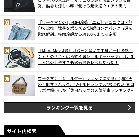
秀。酷暑も涼しい顔で働ける超快適ウエアの実力
【ワークマンの1,590円冷感デニム】vsユニクロ・無
印で比較！猛暑を乗り切る“涼感ロングパンツ”3選を
徹底解剖。接触冷感から綿100%まで決定版
【MonoMax付録】ガバッと開いて中身が一目瞭然！
シャカの「じゃばら式４層ショルダーバッグ」は、出
し入れのしやすさも過去最高レベルだった！
ワークマン「ショルダー⇔リュックに変形」2,900円
の万能サブバッグ、ワイルドシングス“水に強い”初コ
ラボ付録…ほか【休日バッグの人気記事ランキングベ
スト3】（2026年6月版）
ランキング一覧を見る
サイト内検索