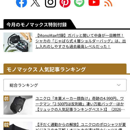
今月のモノマックス特別付録
【MonoMax付録】ガバッと開いて中身が一目瞭然！
シャカの「じゃばら式４層ショルダーバッグ」は、出
し入れのしやすさも過去最高レベルだった！
モノマックス 人気記事ランキング
ユニクロ「本業メーカー顔負け」奇跡の4,990円、ワ
ークマン「2,500円は反則級」凄い万能バッグ…ほか
【リュックの人気記事ランキングベスト3】（2026年
6月版）
【汗だく通勤からの解放】ユニクロのポロシャツが夏
ビジネスの大正解！オリヒカの透け防止シャツも優