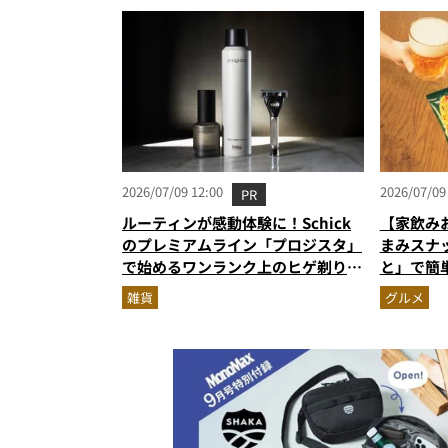
2026/07/09 12:00
2026/07/09
PR
ルーティンが感動体験に！Schick
【家飲み
のプレミアムライン「プロジスタ」
まみスナ
で始めるワンランク上のヒゲ剃り習
と」で簡
慣
雑貨
グルメ