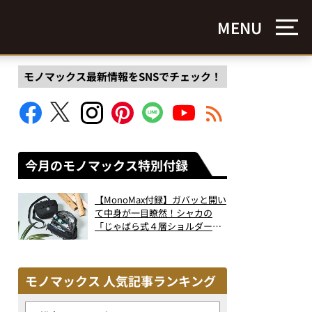
MENU
モノマックス最新情報をSNSでチェック！
今月のモノマックス特別付録
【MonoMax付録】ガバッと開い
て中身が一目瞭然！シャカの
「じゃばら式４層ショルダーバ
ッグ」は、出し入れのしやすさ
も過去最高レベルだった！
モノマックス 人気記事ランキング