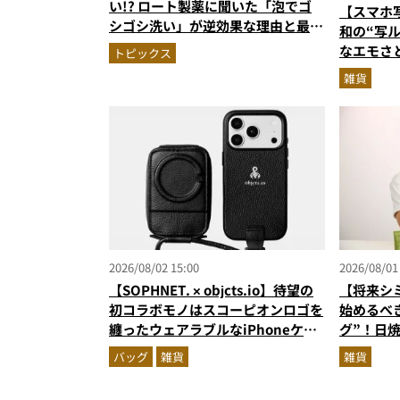
い!? ロート製薬に聞いた「泡でゴ
【スマホ
シゴシ洗い」が逆効果な理由と最強
和の“写
のニオイ対策
なエモさ
トピックス
受け取り
雑貨
2026/08/02 15:00
2026/08/01
【SOPHNET. × objcts.io】待望の
【将来シ
初コラボモノはスコーピオンロゴを
始めるべ
纏ったウェアラブルなiPhoneケー
グ”！日
ス！
イテムを
バッグ
雑貨
雑貨
ロ目線で
所