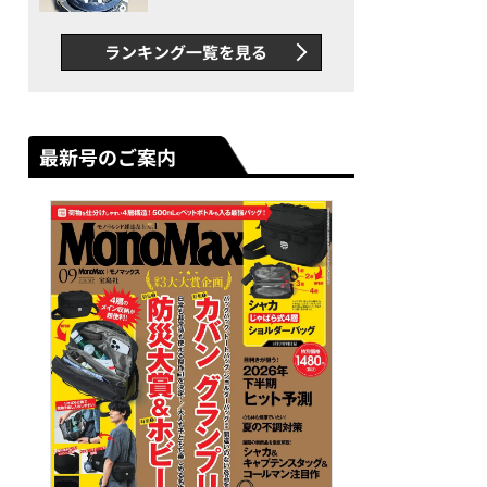
者が語る「GWR-B3000」最
新ムーブメントの衝撃
ランキング一覧を見る
最新号のご案内