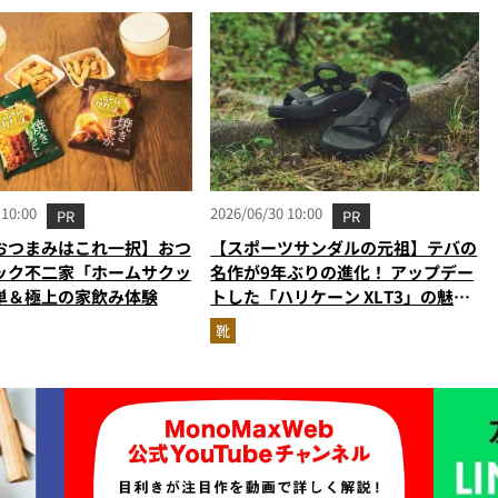
 10:00
2026/06/30 10:00
PR
PR
おつまみはこれ一択】おつ
【スポーツサンダルの元祖】テバの
ック不二家「ホームサクッ
名作が9年ぶりの進化！ アップデー
単＆極上の家飲み体験
トした「ハリケーン XLT3」の魅力
を識者があらゆる角度から徹底解
靴
説！