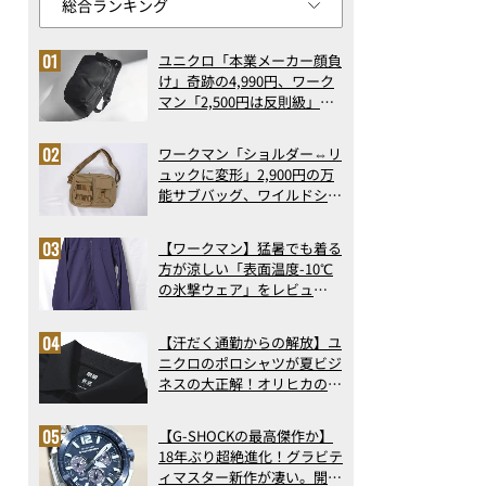
ユニクロ「本業メーカー顔負
け」奇跡の4,990円、ワーク
マン「2,500円は反則級」凄
い万能バッグ…ほか【リュッ
クの人気記事ランキングベス
ワークマン「ショルダー⇔リ
ト3】（2026年6月版）
ュックに変形」2,900円の万
能サブバッグ、ワイルドシン
グス“水に強い”初コラボ付
録…ほか【休日バッグの人気
【ワークマン】猛暑でも着る
記事ランキングベスト3】
方が涼しい「表面温度-10℃
（2026年6月版）
の氷撃ウェア」をレビュ
ー！“腕だけ濡らすのが正
解”の気化冷却機能が凄い
【汗だく通勤からの解放】ユ
ニクロのポロシャツが夏ビジ
ネスの大正解！オリヒカの透
け防止シャツも優秀。酷暑も
涼しい顔で働ける超快適ウエ
カネボウ ケイト ラスティングデザインアイブロウW（スクエア
【G-SHOCKの最高傑作か】
アの実力
18年ぶり超絶進化！グラビテ
ィマスター新作が凄い。開発