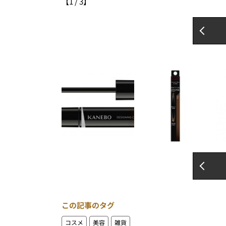
【
1
/
3
】
この記事のタグ
コスメ
美容
雑貨