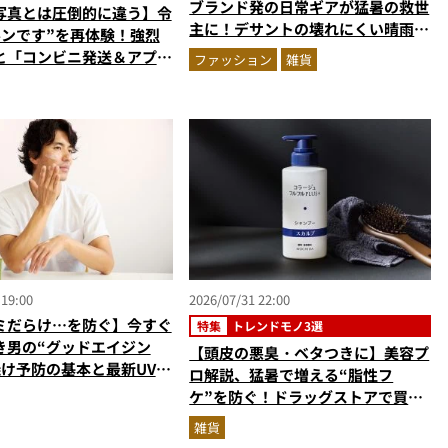
ブランド発の日常ギアが猛暑の救世
写真とは圧倒的に違う】令
主に！デサントの壊れにくい晴雨兼
ルンです”を再体験！強烈
用傘ほかを徹底解説
と「コンビニ発送＆アプリ
ファッション
雑貨
」が唯一無二で楽しすぎた
 19:00
2026/07/31 22:00
ミだらけ…を防ぐ】今すぐ
特集
トレンドモノ3選
き男の“グッドエイジン
【頭皮の悪臭・ベタつきに】美容プ
焼け予防の基本と最新UVア
ロ解説、猛暑で増える“脂性フ
美容家＆ブランド代表がプ
ケ”を防ぐ！ドラッグストアで買え
指南／大人の価値向上研究
る優秀ヘアケア3選
雑貨