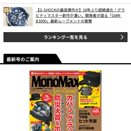
【G-SHOCKの最高傑作か】18年ぶり超絶進化！グラ
ビティマスター新作が凄い。開発者が語る「GWR-
B3000」最新ムーブメントの衝撃
ランキング一覧を見る
最新号のご案内