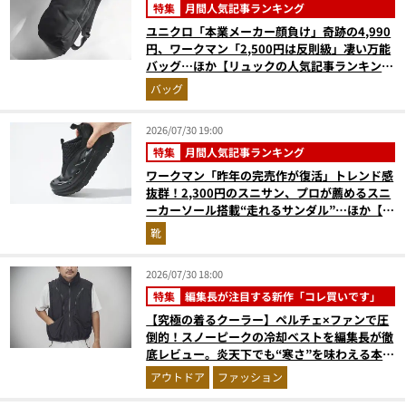
特集
月間人気記事ランキング
ユニクロ「本業メーカー顔負け」奇跡の4,990
円、ワークマン「2,500円は反則級」凄い万能
バッグ…ほか【リュックの人気記事ランキング
ベスト3】（2026年6月版）
バッグ
2026/07/30 19:00
特集
月間人気記事ランキング
ワークマン「昨年の完売作が復活」トレンド感
抜群！2,300円のスニサン、プロが薦めるスニ
ーカーソール搭載“走れるサンダル”…ほか【夏
シューズの人気記事ランキングベスト3】
靴
（2026年6月版）
2026/07/30 18:00
特集
編集長が注目する新作「コレ買いです」
【究極の着るクーラー】ペルチェ×ファンで圧
倒的！スノーピークの冷却ベストを編集長が徹
底レビュー。炎天下でも“寒さ”を味わえる本気
のギア『コレ買いです』Vol.172
アウトドア
ファッション