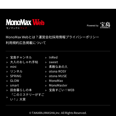
MonoMax Webとは？
運営会社
採用情報
プライバシーポリシー
利用規約
広告掲載について
宝島チャンネル
InRed
大人のおしゃれ手帖
sweet
mini
素敵なあの人
リンネル
otona ROSY
SPRiNG
otona MUSE
GLOW
MonoMax
smart
MonoMaster
田舎暮らしの本
宝島すごい！WEB
『このミステリーがすご
い！』大賞
© TAKARAJIMASHA,Inc. All Rights Reserved.