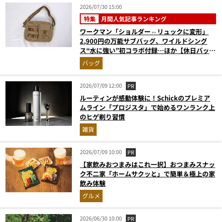
2026/07/30 15:00
特集
月間人気記事ランキング
ワークマン「ショルダー⇔リュックに変形」
2,900円の万能サブバッグ、ワイルドシング
ス“水に強い”初コラボ付録…ほか【休日バッグ
の人気記事ランキングベスト3】（2026年6月
バッグ
版）
2026/07/09 12:00
PR
ルーティンが感動体験に！Schickのプレミア
ムライン「プロジスタ」で始めるワンランク上
のヒゲ剃り習慣
雑貨
2026/07/09 10:00
PR
【家飲みおつまみはこれ一択】おつまみスナッ
ク不二家「ホームサクッと」で簡単＆極上の家
飲み体験
グルメ
2026/06/30 10:00
PR