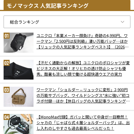
モノマックス 人気記事ランキング
ユニクロ「本業メーカー顔負け」奇跡の4,990円、ワ
ークマン「2,500円は反則級」凄い万能バッグ…ほか
【リュックの人気記事ランキングベスト3】（2026年
6月版）
【汗だく通勤からの解放】ユニクロのポロシャツが夏
ビジネスの大正解！オリヒカの透け防止シャツも優
秀。酷暑も涼しい顔で働ける超快適ウエアの実力
ワークマン「ショルダー⇔リュックに変形」2,900円
の万能サブバッグ、ワイルドシングス“水に強い”初コ
ラボ付録…ほか【休日バッグの人気記事ランキングベ
スト3】（2026年6月版）
【MonoMax付録】ガバッと開いて中身が一目瞭然！
シャカの「じゃばら式４層ショルダーバッグ」は、出
し入れのしやすさも過去最高レベルだった！