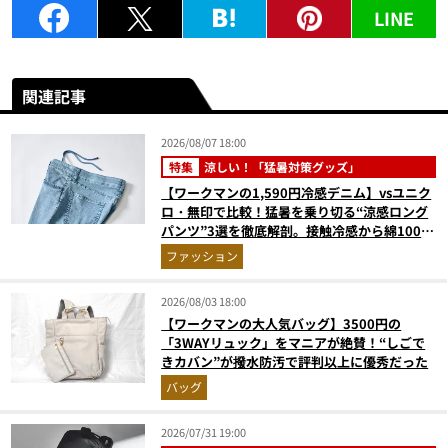
LINE
関連記事
2026/08/07 18:00
特集
涼しい！「猛暑対策グッズ」
【ワークマンの1,590円冷感デニム】vsユニク
ロ・無印で比較！猛暑を乗り切る“涼感ロング
パンツ”3選を徹底解剖。接触冷感から綿100%
まで決定版
ファッション
2026/08/03 18:00
【ワークマンの大人気バッグ】3500円の
「3WAYリュック」をマニアが絶賛！“しごで
きカバン”が撥水防汚で評判以上に優秀だった
バッグ
2026/07/31 19:00