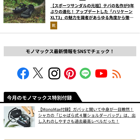
【スポーツサンダルの元祖】テバの名作が9年
ぶりの進化！ アップデートした「ハリケーン
XLT3」の魅力を識者があらゆる角度から徹底
解説！
靴
モノマックス最新情報をSNSでチェック！
今月のモノマックス特別付録
【MonoMax付録】ガバッと開いて中身が一目瞭然！
シャカの「じゃばら式４層ショルダーバッグ」は、出
し入れのしやすさも過去最高レベルだった！