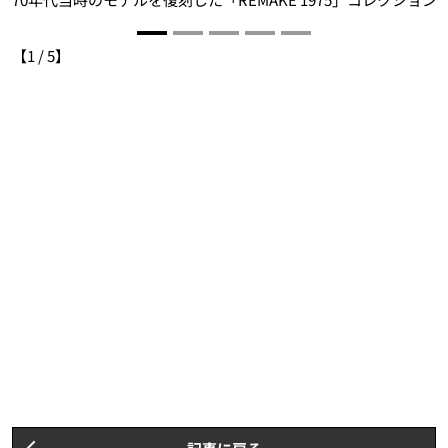
【
1
/
5
】