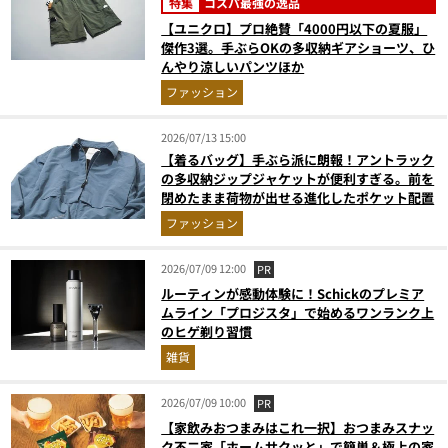
特集
コスパ最強の逸品
【ユニクロ】プロ絶賛「4000円以下の夏服」
傑作3選。手ぶらOKの多収納ギアショーツ、ひ
んやり涼しいパンツほか
ファッション
2026/07/13 15:00
【着るバッグ】手ぶら派に朗報！アントラック
の多収納ジップジャケットが便利すぎる。前を
閉めたまま荷物が出せる進化したポケット配置
ファッション
2026/07/09 12:00
PR
ルーティンが感動体験に！Schickのプレミア
ムライン「プロジスタ」で始めるワンランク上
のヒゲ剃り習慣
雑貨
2026/07/09 10:00
PR
【家飲みおつまみはこれ一択】おつまみスナッ
ク不二家「ホームサクッと」で簡単＆極上の家