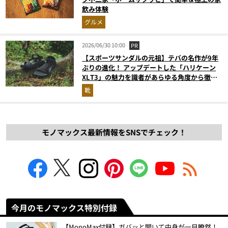
飲み体験
グルメ
2026/06/30 10:00
PR
【スポーツサンダルの元祖】テバの名作が9年
ぶりの進化！ アップデートした「ハリケーン
XLT3」の魅力を識者があらゆる角度から徹底
解説！
靴
モノマックス最新情報をSNSでチェック！
今月のモノマックス特別付録
【MonoMax付録】ガバッと開いて中身が一目瞭然！