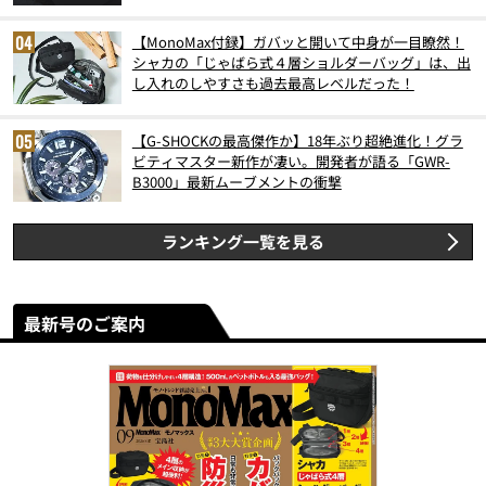
【MonoMax付録】ガバッと開いて中身が一目瞭然！
シャカの「じゃばら式４層ショルダーバッグ」は、出
し入れのしやすさも過去最高レベルだった！
【G-SHOCKの最高傑作か】18年ぶり超絶進化！グラ
ビティマスター新作が凄い。開発者が語る「GWR-
B3000」最新ムーブメントの衝撃
ランキング一覧を見る
最新号のご案内