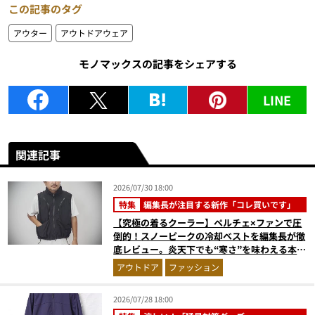
この記事のタグ
アウター
アウトドアウェア
モノマックスの記事をシェアする
LINE
関連記事
2026/07/30 18:00
特集
編集長が注目する新作「コレ買いです」
【究極の着るクーラー】ペルチェ×ファンで圧
倒的！スノーピークの冷却ベストを編集長が徹
底レビュー。炎天下でも“寒さ”を味わえる本気
のギア『コレ買いです』Vol.172
アウトドア
ファッション
2026/07/28 18:00