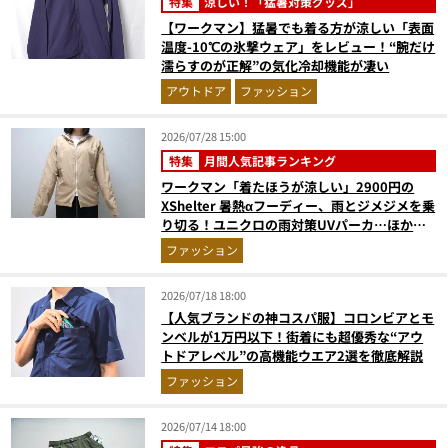
特集
涼しい！「猛暑対策グッズ」
【ワークマン】猛暑でも着る方が涼しい「表面
温度-10℃の氷撃ウェア」をレビュー！“腕だけ
濡らすのが正解”の気化冷却機能が凄い
アウトドア
ファッション
2026/07/28 15:00
特集
月間人気記事ランキング
ワークマン「着たほうが涼しい」2900円の
XShelter 暑熱αフーディー、雨とジメジメを乗
り切る！ユニクロの雨対策UVパーカ…ほか
【アウターの人気記事ランキングベスト3】
ファッション
（2026年6月版）
2026/07/18 18:00
【人気ブランドの神コスパ服】コロンビアとモ
ンベルが1万円以下！街着にも超優秀な“アウ
トドアレベル”の高機能ウエア2選を徹底解説
ファッション
2026/07/14 18:00