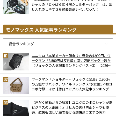
シャカの「じゃばら式４層ショルダーバッグ」は、出
し入れのしやすさも過去最高レベルだった！
モノマックス 人気記事ランキング
ユニクロ「本業メーカー顔負け」奇跡の4,990円、ワ
ークマン「2,500円は反則級」凄い万能バッグ…ほか
【リュックの人気記事ランキングベスト3】（2026年
6月版）
ワークマン「ショルダー⇔リュックに変形」2,900円
の万能サブバッグ、ワイルドシングス“水に強い”初コ
ラボ付録…ほか【休日バッグの人気記事ランキングベ
スト3】（2026年6月版）
【汗だく通勤からの解放】ユニクロのポロシャツが夏
ビジネスの大正解！オリヒカの透け防止シャツも優
秀。酷暑も涼しい顔で働ける超快適ウエアの実力