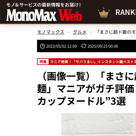
RANK
モノマックス
グルメ
2023/05/02 12:00
2025/09/25 00:06
特集
マニア絶賛！「ヤバうまい」インスタント麺ベスト3
（画像一覧）「まさに
麺」マニアがガチ評価
カップヌードル”3選