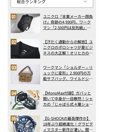
ユニクロ「本業メーカー顔負
け」奇跡の4,990円、ワーク
マン「2,500円は反則級」凄
い万能バッグ…ほか【リュッ
クの人気記事ランキングベス
【汗だく通勤からの解放】ユ
ト3】（2026年6月版）
ニクロのポロシャツが夏ビジ
ネスの大正解！オリヒカの透
け防止シャツも優秀。酷暑も
涼しい顔で働ける超快適ウエ
ワークマン「ショルダー⇔リ
アの実力
ュックに変形」2,900円の万
能サブバッグ、ワイルドシン
グス“水に強い”初コラボ付
録…ほか【休日バッグの人気
【MonoMax付録】ガバッと
記事ランキングベスト3】
開いて中身が一目瞭然！シャ
（2026年6月版）
カの「じゃばら式４層ショル
ダーバッグ」は、出し入れの
しやすさも過去最高レベルだ
世界を旅して集めたカップヌードル
【G-SHOCKの最高傑作か】
った！
18年ぶり超絶進化！グラビテ
ィマスター新作が凄い。開発