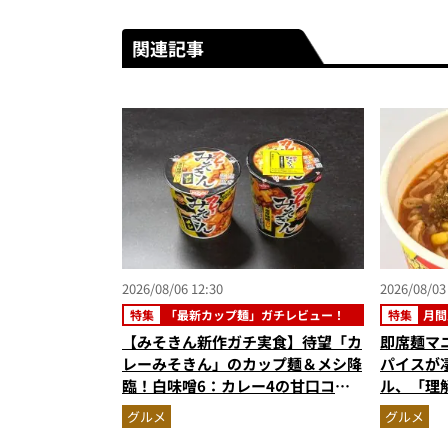
関連記事
2026/08/06 12:30
2026/08/03
特集
「最新カップ麺」ガチレビュー！
特集
月間
【みそきん新作ガチ実食】待望「カ
即席麺マ
レーみそきん」のカップ麺＆メシ降
パイスが
臨！白味噌6：カレー4の甘口コク
ル、「理
旨スープ＆ゴロッと大ぶりポテトに
めラーメ
グルメ
グルメ
歓喜
記事ランキ