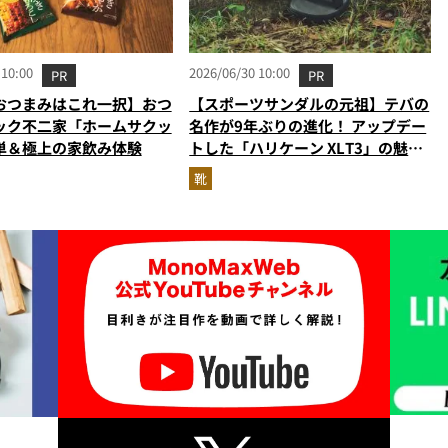
 10:00
2026/06/30 10:00
PR
PR
おつまみはこれ一択】おつ
【スポーツサンダルの元祖】テバの
ック不二家「ホームサクッ
名作が9年ぶりの進化！ アップデー
単＆極上の家飲み体験
トした「ハリケーン XLT3」の魅力
を識者があらゆる角度から徹底解
靴
説！