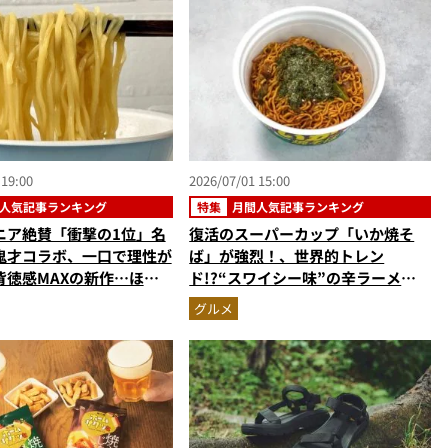
 19:00
2026/07/01 15:00
人気記事ランキング
特集
月間人気記事ランキング
ニア絶賛「衝撃の1位」名
復活のスーパーカップ「いか焼そ
鬼才コラボ、一口で理性が
ば」が強烈！、世界的トレン
背徳感MAXの新作…ほか
ド!?“スワイシー味”の辛ラーメ
麺の人気記事ランキングベ
ン…ほか【カップ焼きそばの人気記
グルメ
2026年5月版）
事ランキングベスト3】（2026年5
月版）