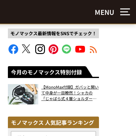
MENU
モノマックス最新情報をSNSでチェック！
今月のモノマックス特別付録
【MonoMax付録】ガバッと開い
て中身が一目瞭然！シャカの
「じゃばら式４層ショルダーバ
ッグ」は、出し入れのしやすさ
も過去最高レベルだった！
モノマックス 人気記事ランキング