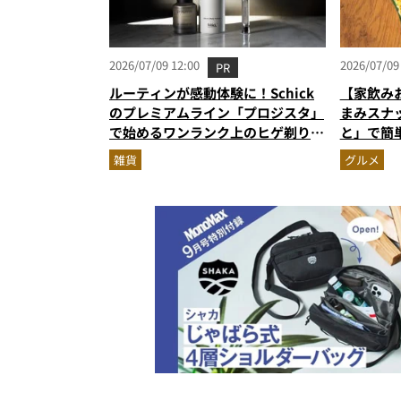
2026/07/09 12:00
2026/07/09
PR
ルーティンが感動体験に！Schick
【家飲み
のプレミアムライン「プロジスタ」
まみスナ
で始めるワンランク上のヒゲ剃り習
と」で簡
慣
雑貨
グルメ