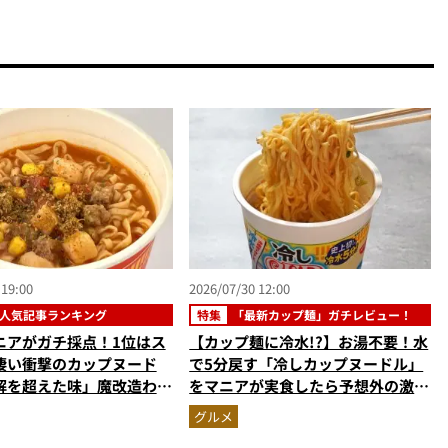
 19:00
2026/07/30 12:00
人気記事ランキング
特集
「最新カップ麺」ガチレビュー！
ニアがガチ採点！1位はス
【カップ麺に冷水!?】お湯不要！水
凄い衝撃のカップヌード
で5分戻す「冷しカップヌードル」
解を超えた味」魔改造わか
をマニアが実食したら予想外の激ウ
ン…ほか【カップ麺の人気
マ新体験だった
グルメ
ングベスト3】（2026年