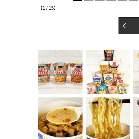
【
1
/
15
】