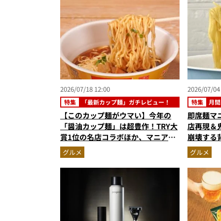
6月版）
2026/07/18 12:00
2026/07/04
特集
「最新カップ麺」ガチレビュー！
特集
月間
【このカップ麺がウマい】今年の
即席麺マ
「醤油カップ麺」は超豊作！TRY大
店再現＆
賞1位の名店コラボほか、マニア激
崩壊する
推しの3杯を徹底レビュー
【カップ
グルメ
グルメ
スト3】（