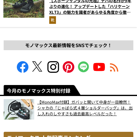
【スポーツサンダルの元祖】テバの名作が9年
ぶりの進化！ アップデートした「ハリケーン
XLT3」の魅力を識者があらゆる角度から徹底
解説！
靴
モノマックス最新情報をSNSでチェック！
今月のモノマックス特別付録
【MonoMax付録】ガバッと開いて中身が一目瞭然！
シャカの「じゃばら式４層ショルダーバッグ」は、出
し入れのしやすさも過去最高レベルだった！