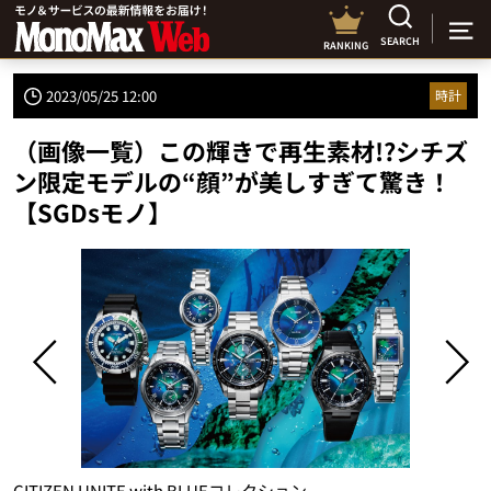
SEARCH
RANKING
2023/05/25 12:00
時計
（画像一覧）この輝きで再生素材!?シチズ
ン限定モデルの“顔”が美しすぎて驚き！
【SGDsモノ】
CITIZEN UNITE with BLUEコレクション