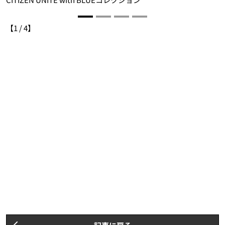
【
1
/
4
】