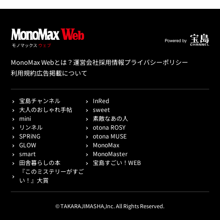
MonoMax Webとは？
運営会社
採用情報
プライバシーポリシー
利用規約
広告掲載について
宝島チャンネル
InRed
大人のおしゃれ手帖
sweet
mini
素敵なあの人
リンネル
otona ROSY
SPRiNG
otona MUSE
GLOW
MonoMax
smart
MonoMaster
田舎暮らしの本
宝島すごい！WEB
『このミステリーがすご
い！』大賞
© TAKARAJIMASHA,Inc. All Rights Reserved.