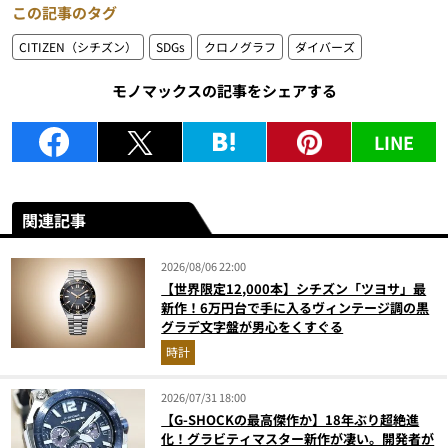
この記事のタグ
CITIZEN（シチズン）
SDGs
クロノグラフ
ダイバーズ
モノマックスの記事をシェアする
LINE
関連記事
2026/08/06 22:00
【世界限定12,000本】シチズン「ツヨサ」最
新作！6万円台で手に入るヴィンテージ調の黒
グラデ文字盤が男心をくすぐる
時計
2026/07/31 18:00
【G-SHOCKの最高傑作か】18年ぶり超絶進
化！グラビティマスター新作が凄い。開発者が