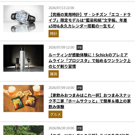
2026/07/13 22:00
【究極の実用時計】ザ・シチズン「エコ・ドラ
イブ」限定モデルは“藍染和紙”⽂字板。年差
±5秒&永久カレンダー搭載の一生モノ
時計
2026/07/09 12:00
PR
ルーティンが感動体験に！Schickのプレミア
ムライン「プロジスタ」で始めるワンランク上
のヒゲ剃り習慣
雑貨
2026/07/09 10:00
PR
【家飲みおつまみはこれ一択】おつまみスナッ
ク不二家「ホームサクッと」で簡単＆極上の家
飲み体験
グルメ
2026/06/30 10:00
PR