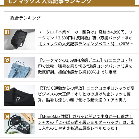
モノマックス 人気記事ランキング
ユニクロ「本業メーカー顔負け」奇跡の4,990円、ワ
ークマン「2,500円は反則級」凄い万能バッグ…ほか
【リュックの人気記事ランキングベスト3】（2026年
6月版）
【ワークマンの1,590円冷感デニム】vsユニクロ・無
印で比較！猛暑を乗り切る“涼感ロングパンツ”3選を
徹底解剖。接触冷感から綿100%まで決定版
【汗だく通勤からの解放】ユニクロのポロシャツが夏
ビジネスの大正解！オリヒカの透け防止シャツも優
秀。酷暑も涼しい顔で働ける超快適ウエアの実力
【MonoMax付録】ガバッと開いて中身が一目瞭然！
シャカの「じゃばら式４層ショルダーバッグ」は、出
し入れのしやすさも過去最高レベルだった！