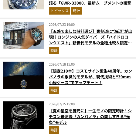
語る「GWR-B3000」最新ムーブメントの衝撃
トピックス
時計
2026/07/23 19:00
【五感で楽しむ時計選び】表参道に“海辺”が出
現!? ロンジンの人気ダイバーズ「ハイドロコ
ンクエスト」新世代モデルの全種比較＆限定品
が揃う激アツ空間へ！
時計
2026/07/18 15:00
【限定210本】コスモサイン誕生40周年。カン
パノラの象徴的モデルが、現代技術と“39mm
小径ケース”でアップデート！
時計
2026/07/15 15:00
【夏の星空を腕元に】一生モノの限定時計！シ
チズン最高峰「カンパノラ」の美しすぎる“光
条”モデル
時計