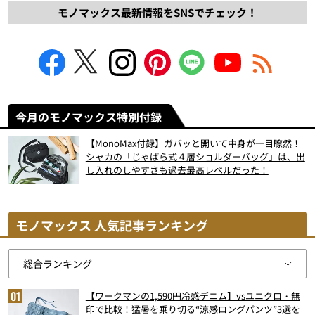
モノマックス最新情報をSNSでチェック！
今月のモノマックス特別付録
【MonoMax付録】ガバッと開いて中身が一目瞭然！
シャカの「じゃばら式４層ショルダーバッグ」は、出
し入れのしやすさも過去最高レベルだった！
モノマックス 人気記事ランキング
【ワークマンの1,590円冷感デニム】vsユニクロ・無
印で比較！猛暑を乗り切る“涼感ロングパンツ”3選を