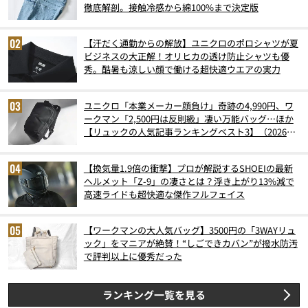
徹底解剖。接触冷感から綿100%まで決定版
【汗だく通勤からの解放】ユニクロのポロシャツが夏
ビジネスの大正解！オリヒカの透け防止シャツも優
秀。酷暑も涼しい顔で働ける超快適ウエアの実力
ユニクロ「本業メーカー顔負け」奇跡の4,990円、ワ
ークマン「2,500円は反則級」凄い万能バッグ…ほか
【リュックの人気記事ランキングベスト3】（2026年
6月版）
【換気量1.9倍の衝撃】プロが解説するSHOEIの最新
ヘルメット「Z-9」の凄さとは？浮き上がり13%減で
高速ライドも超快適な傑作フルフェイス
【ワークマンの大人気バッグ】3500円の「3WAYリュ
ック」をマニアが絶賛！“しごできカバン”が撥水防汚
で評判以上に優秀だった
ランキング一覧を見る