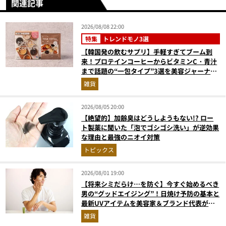
関連記事
2026/08/08 22:00
特集
トレンドモノ3選
【韓国発の飲むサプリ】手軽すぎてブーム到
来！プロテインコーヒーからビタミンC・青汁
まで話題の“一包タイプ”3選を美容ジャーナリ
ストが徹底解説
雑貨
2026/08/05 20:00
【絶望的】加齢臭はどうしようもない!? ロー
ト製薬に聞いた「泡でゴシゴシ洗い」が逆効果
な理由と最強のニオイ対策
トピックス
2026/08/01 19:00
【将来シミだらけ…を防ぐ】今すぐ始めるべき
男の“グッドエイジング”！日焼け予防の基本と
最新UVアイテムを美容家＆ブランド代表がプ
ロ目線で指南／大人の価値向上研究所
雑貨