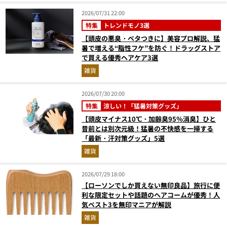
2026/07/31 22:00
特集
トレンドモノ3選
【頭皮の悪臭・ベタつきに】美容プロ解説、猛
暑で増える“脂性フケ”を防ぐ！ドラッグストア
で買える優秀ヘアケア3選
雑貨
2026/07/30 20:00
特集
涼しい！「猛暑対策グッズ」
【頭皮マイナス10℃・加齢臭95％消臭】ひと
昔前とは別次元級！猛暑の不快感を一掃する
「最新・汗対策グッズ」5選
雑貨
2026/07/29 18:00
【ローソンでしか買えない無印良品】旅行に便
利な限定セットや話題のヘアコームが優秀！人
気ベスト3を無印マニアが解説
雑貨