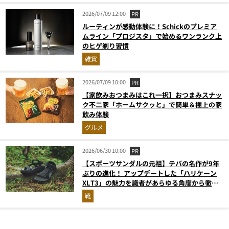
2026/07/09 12:00
PR
ルーティンが感動体験に！Schickのプレミア
ムライン「プロジスタ」で始めるワンランク上
のヒゲ剃り習慣
雑貨
2026/07/09 10:00
PR
【家飲みおつまみはこれ一択】おつまみスナッ
ク不二家「ホームサクッと」で簡単＆極上の家
飲み体験
グルメ
2026/06/30 10:00
PR
【スポーツサンダルの元祖】テバの名作が9年
ぶりの進化！ アップデートした「ハリケーン
XLT3」の魅力を識者があらゆる角度から徹底
解説！
靴