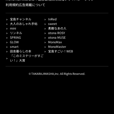
利用規約
広告掲載について
宝島チャンネル
InRed
大人のおしゃれ手帖
sweet
mini
素敵なあの人
リンネル
otona ROSY
SPRiNG
otona MUSE
GLOW
MonoMax
smart
MonoMaster
田舎暮らしの本
宝島すごい！WEB
『このミステリーがすご
い！』大賞
© TAKARAJIMASHA,Inc. All Rights Reserved.