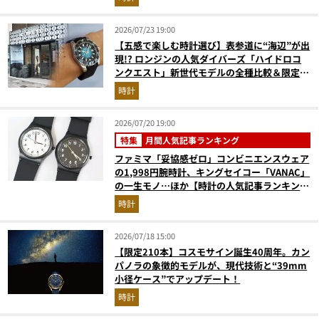
2026/07/23 19:00
【五感で楽しむ時計選び】表参道に“海辺”が出
現!? ロンジンの人気ダイバーズ「ハイドロコ
ンクエスト」新世代モデルの全種比較＆限定品
が揃う激アツ空間へ！
時計
2026/07/20 19:00
特集
月間人気記事ランキング
ファミマ「妥協感ゼロ」コンビニエンスウェア
の1,998円腕時計、キングセイコー「VANAC」
の一生モノ…ほか【時計の人気記事ランキング
ベスト3】（2026年6月版）
時計
2026/07/18 15:00
【限定210本】コスモサイン誕生40周年。カン
パノラの象徴的モデルが、現代技術と“39mm
小径ケース”でアップデート！
時計