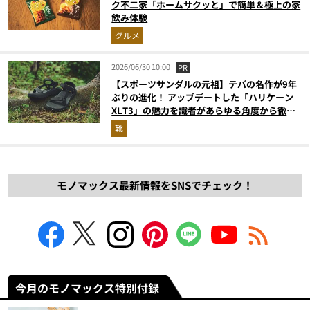
ク不二家「ホームサクッと」で簡単＆極上の家
飲み体験
グルメ
2026/06/30 10:00
PR
【スポーツサンダルの元祖】テバの名作が9年
ぶりの進化！ アップデートした「ハリケーン
XLT3」の魅力を識者があらゆる角度から徹底
解説！
靴
モノマックス最新情報をSNSでチェック！
今月のモノマックス特別付録