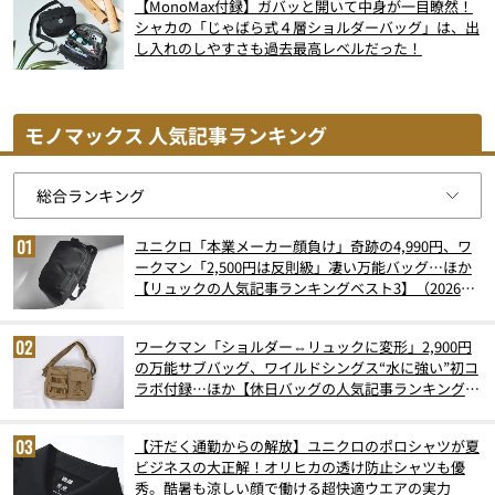
【MonoMax付録】ガバッと開いて中身が一目瞭然！
シャカの「じゃばら式４層ショルダーバッグ」は、出
し入れのしやすさも過去最高レベルだった！
モノマックス 人気記事ランキング
ユニクロ「本業メーカー顔負け」奇跡の4,990円、ワ
ークマン「2,500円は反則級」凄い万能バッグ…ほか
【リュックの人気記事ランキングベスト3】（2026年
6月版）
ワークマン「ショルダー⇔リュックに変形」2,900円
の万能サブバッグ、ワイルドシングス“水に強い”初コ
ラボ付録…ほか【休日バッグの人気記事ランキングベ
スト3】（2026年6月版）
【汗だく通勤からの解放】ユニクロのポロシャツが夏
ビジネスの大正解！オリヒカの透け防止シャツも優
秀。酷暑も涼しい顔で働ける超快適ウエアの実力