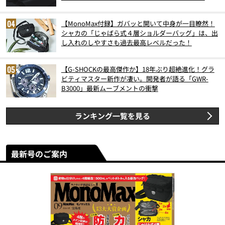
【MonoMax付録】ガバッと開いて中身が一目瞭然！
シャカの「じゃばら式４層ショルダーバッグ」は、出
し入れのしやすさも過去最高レベルだった！
【G-SHOCKの最高傑作か】18年ぶり超絶進化！グラ
ビティマスター新作が凄い。開発者が語る「GWR-
B3000」最新ムーブメントの衝撃
ランキング一覧を見る
最新号のご案内