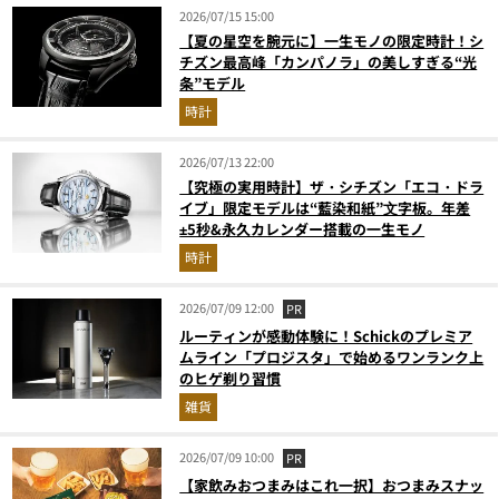
2026/07/15 15:00
【夏の星空を腕元に】一生モノの限定時計！シ
チズン最高峰「カンパノラ」の美しすぎる“光
条”モデル
時計
2026/07/13 22:00
【究極の実用時計】ザ・シチズン「エコ・ドラ
イブ」限定モデルは“藍染和紙”⽂字板。年差
±5秒&永久カレンダー搭載の一生モノ
時計
2026/07/09 12:00
PR
ルーティンが感動体験に！Schickのプレミア
ムライン「プロジスタ」で始めるワンランク上
のヒゲ剃り習慣
雑貨
2026/07/09 10:00
PR
【家飲みおつまみはこれ一択】おつまみスナッ