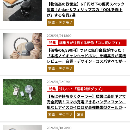
【物価高の救世主】6千円以下の優秀スペック
家電！Anker＆フィリップスの「QOLを爆上
げ」する名品2選
家電・デジモノ
2026/07/24 18:00
特集
編集長が注目する新作「コレ買いです」
【破格の6,990円】ついに無印良品が作った！
「本格ノイキャンヘッドホン」を編集長が実機
レビュー。音質・デザイン・コスパすべてが大
正解だった『コレ買いです』Vol.171
家電・デジモノ
2026/07/22 07:00
特集
涼しい！「猛暑対策グッズ」
【もはや持ち歩くクーラー】猛暑は最新ギアで
完全武装！スマホ充電できるハンディファン、
風なしアイスカイロほか最強携帯型クールガジ
ェット4選
家電・デジモノ
雑貨
2026/07/18 20:00