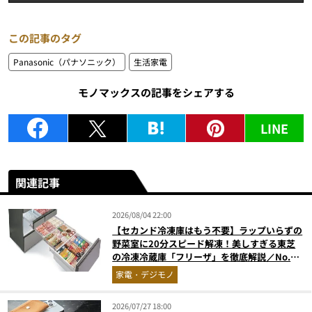
この記事のタグ
Panasonic（パナソニック）
生活家電
モノマックスの記事をシェアする
LINE
関連記事
2026/08/04 22:00
【セカンド冷凍庫はもう不要】ラップいらずの
野菜室に20分スピード解凍！美しすぎる東芝
の冷凍冷蔵庫「フリーザ」を徹底解説／No.1
モノ雑誌編集長が選ぶ『センスがいい家電』
家電・デジモノ
Vol.10
2026/07/27 18:00