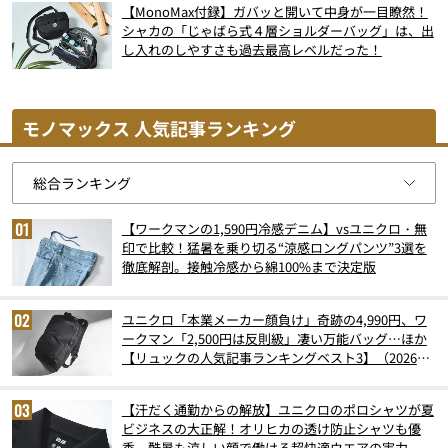
【MonoMax付録】ガバッと開いて中身が一目瞭然！
シャカの「じゃばら式４層ショルダーバッグ」は、出
し入れのしやすさも過去最高レベルだった！
モノマックス 人気記事ランキング
【ワークマンの1,590円冷感デニム】vsユニクロ・無
印で比較！猛暑を乗り切る“涼感ロングパンツ”3選を
徹底解剖。接触冷感から綿100%まで決定版
ユニクロ「本業メーカー顔負け」奇跡の4,990円、ワ
ークマン「2,500円は反則級」凄い万能バッグ…ほか
【リュックの人気記事ランキングベスト3】（2026年
6月版）
【汗だく通勤からの解放】ユニクロのポロシャツが夏
ビジネスの大正解！オリヒカの透け防止シャツも優
秀。酷暑も涼しい顔で働ける超快適ウエアの実力