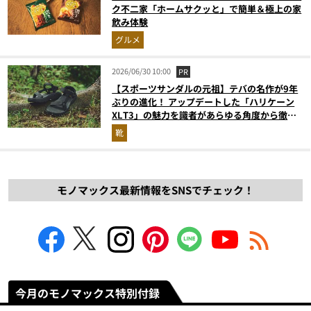
ク不二家「ホームサクッと」で簡単＆極上の家
飲み体験
グルメ
2026/06/30 10:00
PR
【スポーツサンダルの元祖】テバの名作が9年
ぶりの進化！ アップデートした「ハリケーン
XLT3」の魅力を識者があらゆる角度から徹底
解説！
靴
モノマックス最新情報をSNSでチェック！
今月のモノマックス特別付録