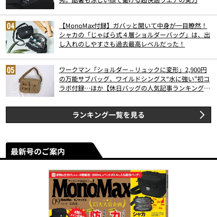
【MonoMax付録】ガバッと開いて中身が一目瞭然！
シャカの「じゃばら式４層ショルダーバッグ」は、出
し入れのしやすさも過去最高レベルだった！
ワークマン「ショルダー⇔リュックに変形」2,900円
の万能サブバッグ、ワイルドシングス“水に強い”初コ
ラボ付録…ほか【休日バッグの人気記事ランキングベ
スト3】（2026年6月版）
ランキング一覧を見る
最新号のご案内