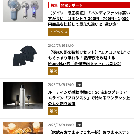
特集
体験レポート
【ダイソー徹底検証】「ハンディファンは高い
方が良い」はホント？ 300円・700円・1,000
円商品を比較して見えた違いと“選び方”
トピックス
2026/07/16 19:00
【寝床の熱を強制リセット】“エアコンなし”で
もぐっすり眠れる！ 熱帯夜を攻略する
MonoMax的「最強快眠セット」はコレだ
雑貨
2026/07/09 12:00
PR
ルーティンが感動体験に！Schickのプレミア
ムライン「プロジスタ」で始めるワンランク上
のヒゲ剃り習慣
雑貨
2026/07/09 10:00
PR
【家飲みおつまみはこれ一択】おつまみスナッ