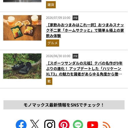
雑貨
2026/07/09 10:00
PR
【家飲みおつまみはこれ一択】おつまみスナッ
ク不二家「ホームサクッと」で簡単＆極上の家
飲み体験
グルメ
2026/06/30 10:00
PR
【スポーツサンダルの元祖】テバの名作が9年
ぶりの進化！ アップデートした「ハリケーン
XLT3」の魅力を識者があらゆる角度から徹底
解説！
靴
モノマックス最新情報をSNSでチェック！