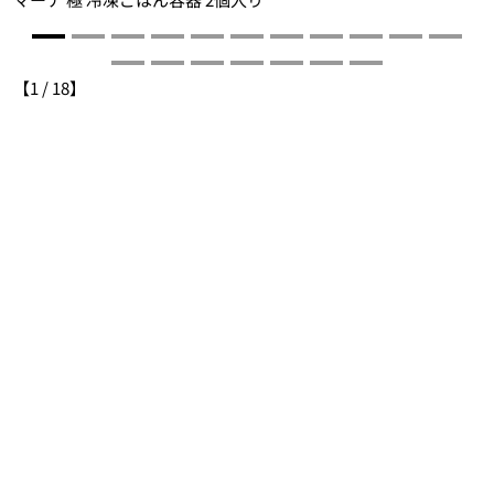
【
1
/
18
】