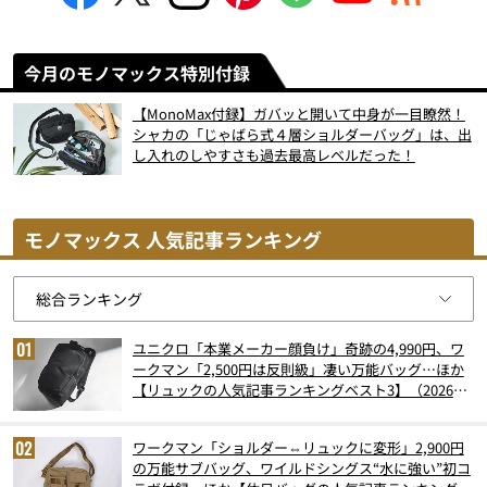
今月のモノマックス特別付録
【MonoMax付録】ガバッと開いて中身が一目瞭然！
シャカの「じゃばら式４層ショルダーバッグ」は、出
し入れのしやすさも過去最高レベルだった！
モノマックス 人気記事ランキング
ユニクロ「本業メーカー顔負け」奇跡の4,990円、ワ
ークマン「2,500円は反則級」凄い万能バッグ…ほか
【リュックの人気記事ランキングベスト3】（2026年
6月版）
ワークマン「ショルダー⇔リュックに変形」2,900円
の万能サブバッグ、ワイルドシングス“水に強い”初コ