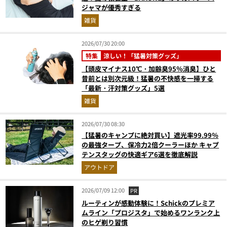
ジャマが優秀すぎる
雑貨
2026/07/30 20:00
特集
涼しい！「猛暑対策グッズ」
【頭皮マイナス10℃・加齢臭95％消臭】ひと
昔前とは別次元級！猛暑の不快感を一掃する
「最新・汗対策グッズ」5選
雑貨
2026/07/30 08:30
【猛暑のキャンプに絶対買い】遮光率99.99％
の最強タープ、保冷力2倍クーラーほか キャプ
テンスタッグの快適ギア6選を徹底解説
アウトドア
2026/07/09 12:00
PR
ルーティンが感動体験に！Schickのプレミア
ムライン「プロジスタ」で始めるワンランク上
のヒゲ剃り習慣