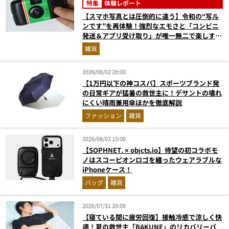
特集
体験レポート
【スマホ写真とは圧倒的に違う】令和の“写ル
ンです”を再体験！強烈なエモさと「コンビニ
発送＆アプリ受け取り」が唯一無二で楽しすぎ
た
雑貨
2026/08/02 20:00
【1万円以下の神コスパ】スポーツブランド発
の日常ギアが猛暑の救世主に！デサントの壊れ
にくい晴雨兼用傘ほかを徹底解説
ファッション
雑貨
2026/08/02 15:00
【SOPHNET. × objcts.io】待望の初コラボモ
ノはスコーピオンロゴを纏ったウェアラブルな
iPhoneケース！
バッグ
雑貨
2026/07/31 20:00
【寝ている間に疲労回復】接触冷感で涼しく快
適！夏の救世主「BAKUNE」のリカバリーパ