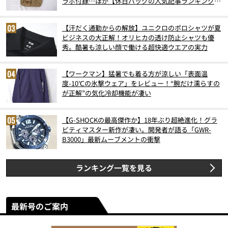
ラボ付録…ほか【休日バッグの人気記事ランキングベ
スト3】（2026年6月版）
【汗だく通勤からの解放】ユニクロのポロシャツが夏
ビジネスの大正解！オリヒカの透け防止シャツも優
秀。酷暑も涼しい顔で働ける超快適ウエアの実力
【ワークマン】猛暑でも着る方が涼しい「表面温
度-10℃の氷撃ウェア」をレビュー！“腕だけ濡らすの
が正解”の気化冷却機能が凄い
【G-SHOCKの最高傑作か】18年ぶり超絶進化！グラ
ビティマスター新作が凄い。開発者が語る「GWR-
B3000」最新ムーブメントの衝撃
ランキング一覧を見る
最新号のご案内