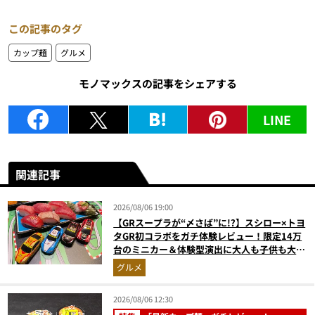
この記事のタグ
カップ麺
グルメ
モノマックスの記事をシェアする
LINE
関連記事
2026/08/06 19:00
【GRスープラが“〆さば”に!?】スシロー×トヨ
タGR初コラボをガチ体験レビュー！限定14万
台のミニカー＆体験型演出に大人も子供も大興
奮間違いなし
グルメ
2026/08/06 12:30