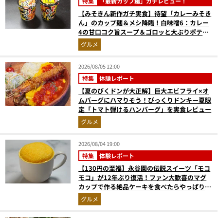
特集
「最新カップ麺」ガチレビュー！
【みそきん新作ガチ実食】待望「カレーみそき
ん」のカップ麺＆メシ降臨！白味噌6：カレー
4の甘口コク旨スープ＆ゴロッと大ぶりポテト
に歓喜
グルメ
2026/08/05 12:00
特集
体験レポート
【夏のびくドンが大正解】巨大エビフライ×オ
ムバーグにハマりそう！びっくりドンキー夏限
定「トマト弾けるハンバーグ」を実食レビュー
グルメ
2026/08/04 19:00
特集
体験レポート
【130円の至福】永谷園の伝説スイーツ「モコ
モコ」が12年ぶり復活！ファン大歓喜のマグ
カップで作る絶品ケーキを食べたらやっぱり最
高にウマかった
グルメ