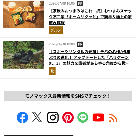
2026/07/09 10:00
PR
【家飲みおつまみはこれ一択】おつまみスナッ
ク不二家「ホームサクッと」で簡単＆極上の家
飲み体験
グルメ
2026/06/30 10:00
PR
【スポーツサンダルの元祖】テバの名作が9年
ぶりの進化！ アップデートした「ハリケーン
XLT3」の魅力を識者があらゆる角度から徹底
解説！
靴
モノマックス最新情報をSNSでチェック！