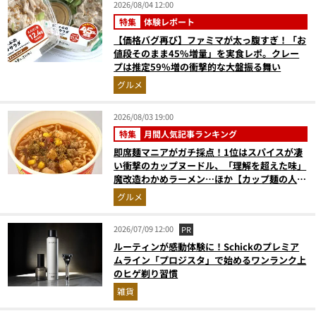
2026/08/04 12:00
特集
体験レポート
【価格バグ再び】ファミマが太っ腹すぎ！「お
値段そのまま45%増量」を実食レポ。クレー
プは推定59%増の衝撃的な大盤振る舞い
グルメ
2026/08/03 19:00
特集
月間人気記事ランキング
即席麺マニアがガチ採点！1位はスパイスが凄
い衝撃のカップヌードル、「理解を超えた味」
魔改造わかめラーメン…ほか【カップ麺の人気
記事ランキングベスト3】（2026年6月版）
グルメ
2026/07/09 12:00
PR
ルーティンが感動体験に！Schickのプレミア
ムライン「プロジスタ」で始めるワンランク上
のヒゲ剃り習慣
雑貨