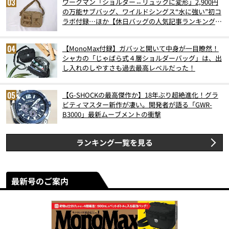
ワークマン「ショルダー⇔リュックに変形」2,900円
の万能サブバッグ、ワイルドシングス“水に強い”初コ
ラボ付録…ほか【休日バッグの人気記事ランキングベ
スト3】（2026年6月版）
【MonoMax付録】ガバッと開いて中身が一目瞭然！
シャカの「じゃばら式４層ショルダーバッグ」は、出
し入れのしやすさも過去最高レベルだった！
【G-SHOCKの最高傑作か】18年ぶり超絶進化！グラ
ビティマスター新作が凄い。開発者が語る「GWR-
B3000」最新ムーブメントの衝撃
ランキング一覧を見る
最新号のご案内