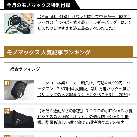
今月のモノマックス特別付録
【MonoMax付録】ガバッと開いて中身が一目瞭然！
シャカの「じゃばら式４層ショルダーバッグ」は、出
し入れのしやすさも過去最高レベルだった！
モノマックス 人気記事ランキング
ユニクロ「本業メーカー顔負け」奇跡の4,990円、ワ
ークマン「2,500円は反則級」凄い万能バッグ…ほか
【リュックの人気記事ランキングベスト3】（2026年
6月版）
【汗だく通勤からの解放】ユニクロのポロシャツが夏
ビジネスの大正解！オリヒカの透け防止シャツも優
秀。酷暑も涼しい顔で働ける超快適ウエアの実力