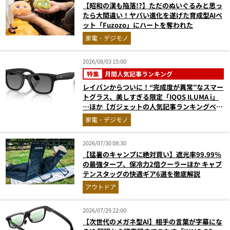
【昭和の漢も陥落!?】ただのぬいぐるみと思っ
たら大間違い！ヤバい進化を遂げた育成型AIペ
ット「Fuzozo」にハートを奪われた
家電・デジモノ
2026/08/03 15:00
特集
月間人気記事ランキング
レイバンからついに！“完成度が異常”なスマー
トグラス、美しすぎる限定「IQOS ILUMA i」
…ほか【ガジェットの人気記事ランキングベス
ト3】（2026年6月版）
家電・デジモノ
2026/07/30 08:30
【猛暑のキャンプに絶対買い】遮光率99.99％
の最強タープ、保冷力2倍クーラーほか キャプ
テンスタッグの快適ギア6選を徹底解説
アウトドア
2026/07/29 22:00
【次世代のメガネ型AI】相手の言葉が字幕にな