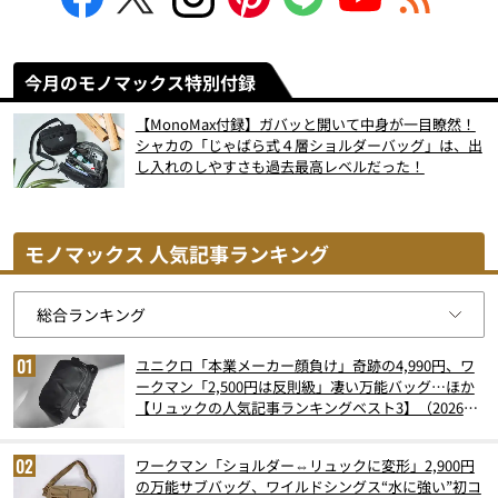
今月のモノマックス特別付録
【MonoMax付録】ガバッと開いて中身が一目瞭然！
シャカの「じゃばら式４層ショルダーバッグ」は、出
し入れのしやすさも過去最高レベルだった！
モノマックス 人気記事ランキング
ユニクロ「本業メーカー顔負け」奇跡の4,990円、ワ
ークマン「2,500円は反則級」凄い万能バッグ…ほか
【リュックの人気記事ランキングベスト3】（2026年
6月版）
ワークマン「ショルダー⇔リュックに変形」2,900円
の万能サブバッグ、ワイルドシングス“水に強い”初コ