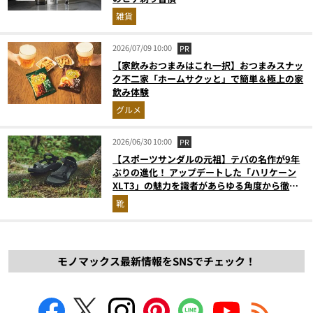
雑貨
2026/07/09 10:00
PR
【家飲みおつまみはこれ一択】おつまみスナッ
ク不二家「ホームサクッと」で簡単＆極上の家
飲み体験
グルメ
2026/06/30 10:00
PR
【スポーツサンダルの元祖】テバの名作が9年
ぶりの進化！ アップデートした「ハリケーン
XLT3」の魅力を識者があらゆる角度から徹底
解説！
靴
モノマックス最新情報をSNSでチェック！