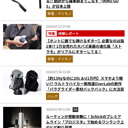
る!? 翻訳から議事録までこなす「INMO GO
3」が日本上陸
家電・デジモノ
2026/07/27 07:00
特集
体験レポート
【ホントに誰でも弾けるギター】必要なのは指
2本!? 1万台売れた大バズ楽器の進化版「スト
ラモ」がリアルにギターしてる！
家電・デジモノ
2026/07/26 22:00
【約130gなのに20L＆U1万円】スマホより軽
い!? ウルトラハイカー御用達OverLabの新作
「パラグライダー素材バックパック」に大注目
バッグ
2026/07/09 12:00
PR
ルーティンが感動体験に！Schickのプレミア
ムライン「プロジスタ」で始めるワンランク上
のヒゲ剃り習慣