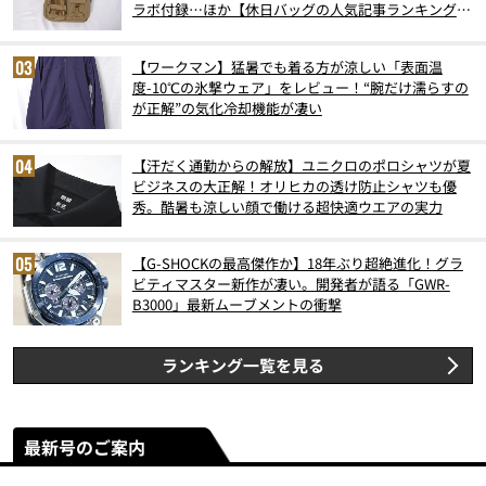
ラボ付録…ほか【休日バッグの人気記事ランキングベ
スト3】（2026年6月版）
【ワークマン】猛暑でも着る方が涼しい「表面温
度-10℃の氷撃ウェア」をレビュー！“腕だけ濡らすの
が正解”の気化冷却機能が凄い
【汗だく通勤からの解放】ユニクロのポロシャツが夏
ビジネスの大正解！オリヒカの透け防止シャツも優
秀。酷暑も涼しい顔で働ける超快適ウエアの実力
【G-SHOCKの最高傑作か】18年ぶり超絶進化！グラ
ビティマスター新作が凄い。開発者が語る「GWR-
B3000」最新ムーブメントの衝撃
ランキング一覧を見る
最新号のご案内