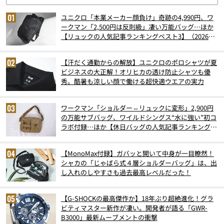
ユニクロ「本業メーカー顔負け」奇跡の4,990円、ワ
ークマン「2,500円は反則級」凄い万能バッグ…ほか
【リュックの人気記事ランキングベスト3】（2026年
6月版）
【汗だく通勤からの解放】ユニクロのポロシャツが夏
ビジネスの大正解！オリヒカの透け防止シャツも優
秀。酷暑も涼しい顔で働ける超快適ウエアの実力
ワークマン「ショルダー⇔リュックに変形」2,900円
の万能サブバッグ、ワイルドシングス“水に強い”初コ
ラボ付録…ほか【休日バッグの人気記事ランキングベ
スト3】（2026年6月版）
【MonoMax付録】ガバッと開いて中身が一目瞭然！
シャカの「じゃばら式４層ショルダーバッグ」は、出
し入れのしやすさも過去最高レベルだった！
【G-SHOCKの最高傑作か】18年ぶり超絶進化！グラ
ビティマスター新作が凄い。開発者が語る「GWR-
B3000」最新ムーブメントの衝撃