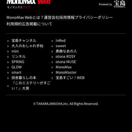
MonoMax Webとは？
運営会社
採用情報
プライバシーポリシー
利用規約
広告掲載について
宝島チャンネル
InRed
大人のおしゃれ手帖
sweet
mini
素敵なあの人
リンネル
otona ROSY
SPRiNG
otona MUSE
GLOW
MonoMax
smart
MonoMaster
田舎暮らしの本
宝島すごい！WEB
『このミステリーがすご
い！』大賞
© TAKARAJIMASHA,Inc. All Rights Reserved.