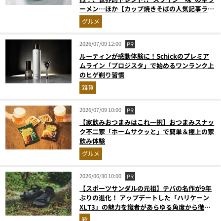
ーメン…ほか【カップ焼きそばの人気記事ラン
キングベスト3】（2026年5月版）
グルメ
2026/07/09 12:00
PR
ルーティンが感動体験に！Schickのプレミア
ムライン「プロジスタ」で始めるワンランク上
のヒゲ剃り習慣
雑貨
2026/07/09 10:00
PR
【家飲みおつまみはこれ一択】おつまみスナッ
ク不二家「ホームサクッと」で簡単＆極上の家
飲み体験
グルメ
2026/06/30 10:00
PR
【スポーツサンダルの元祖】テバの名作が9年
ぶりの進化！ アップデートした「ハリケーン
XLT3」の魅力を識者があらゆる角度から徹底
解説！
靴