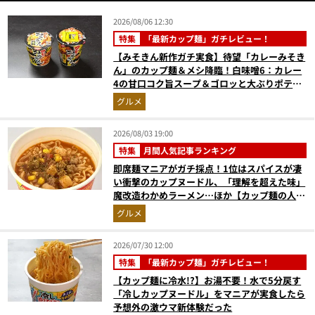
2026/08/06 12:30
特集
「最新カップ麺」ガチレビュー！
【みそきん新作ガチ実食】待望「カレーみそき
ん」のカップ麺＆メシ降臨！白味噌6：カレー
4の甘口コク旨スープ＆ゴロッと大ぶりポテト
に歓喜
グルメ
2026/08/03 19:00
特集
月間人気記事ランキング
即席麺マニアがガチ採点！1位はスパイスが凄
い衝撃のカップヌードル、「理解を超えた味」
魔改造わかめラーメン…ほか【カップ麺の人気
記事ランキングベスト3】（2026年6月版）
グルメ
2026/07/30 12:00
特集
「最新カップ麺」ガチレビュー！
【カップ麺に冷水!?】お湯不要！水で5分戻す
「冷しカップヌードル」をマニアが実食したら
予想外の激ウマ新体験だった