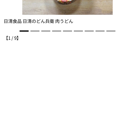
日清食品 日清のどん兵衛 肉うどん
【
1
/
9
】