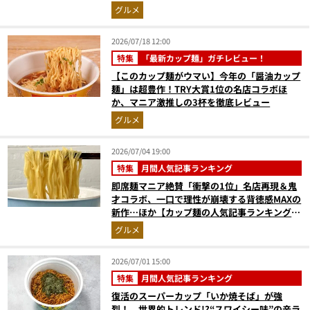
グルメ
2026/07/18 12:00
特集
「最新カップ麺」ガチレビュー！
【このカップ麺がウマい】今年の「醤油カップ
麺」は超豊作！TRY大賞1位の名店コラボほ
か、マニア激推しの3杯を徹底レビュー
グルメ
2026/07/04 19:00
特集
月間人気記事ランキング
即席麺マニア絶賛「衝撃の1位」名店再現＆鬼
才コラボ、一口で理性が崩壊する背徳感MAXの
新作…ほか【カップ麺の人気記事ランキングベ
スト3】（2026年5月版）
グルメ
2026/07/01 15:00
特集
月間人気記事ランキング
復活のスーパーカップ「いか焼そば」が強
烈！、世界的トレンド!?“スワイシー味”の辛ラ