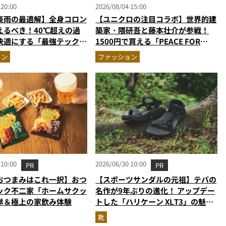
 20:00
2026/08/04 15:00
豪雨の最適解】全身コロン
【ユニクロの注目コラボ】世界的建
えるべき！40℃超えの過
築家・隈研吾と藤本壮介が参戦！
快適にする「最強テックウ
1500円で買える「PEACE FOR
ットアップ
ALL」最新作
ョン
ファッション
 10:00
2026/06/30 10:00
PR
PR
おつまみはこれ一択】おつ
【スポーツサンダルの元祖】テバの
ック不二家「ホームサクッ
名作が9年ぶりの進化！ アップデー
単＆極上の家飲み体験
トした「ハリケーン XLT3」の魅力
を識者があらゆる角度から徹底解
靴
説！