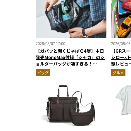
2026/08/07 17:00
2026/08/06
【ガバッと開くじゃばら4層】本日
【GRスー
発売MonoMax付録「シャカ」のシ
シロー×
ョルダーバッグが凄すぎる！
験レビュ
500mLペット収納＆背面メッシュ
ー＆体験
バッグ
グルメ
でベタつかない
奮間違い