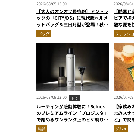
2026/08/05 15:00
2026/08/04
【大人のオンオフ最強鞄】アントラ
【酷暑と
ックの「CITY/DS」に現代版ヘルメ
ビアで揃
ットバッグ＆三日月型が登場！秋服
酷な夏を
に絶対合う新色モールブラウンが傑
エア」セ
バッグ
ファッシ
作
2026/07/09 12:00
2026/07/09
PR
ルーティンが感動体験に！Schick
【家飲み
のプレミアムライン「プロジスタ」
まみスナ
で始めるワンランク上のヒゲ剃り習
と」で簡
慣
雑貨
グルメ