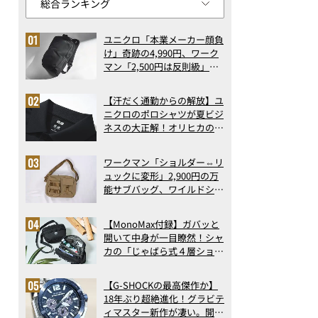
ユニクロ「本業メーカー顔負
け」奇跡の4,990円、ワーク
マン「2,500円は反則級」凄
い万能バッグ…ほか【リュッ
クの人気記事ランキングベス
【汗だく通勤からの解放】ユ
ト3】（2026年6月版）
ニクロのポロシャツが夏ビジ
ネスの大正解！オリヒカの透
け防止シャツも優秀。酷暑も
涼しい顔で働ける超快適ウエ
ワークマン「ショルダー⇔リ
アの実力
ュックに変形」2,900円の万
能サブバッグ、ワイルドシン
グス“水に強い”初コラボ付
録…ほか【休日バッグの人気
【MonoMax付録】ガバッと
記事ランキングベスト3】
開いて中身が一目瞭然！シャ
（2026年6月版）
カの「じゃばら式４層ショル
ダーバッグ」は、出し入れの
しやすさも過去最高レベルだ
「バックプリントTEE」のバックスタイル
【G-SHOCKの最高傑作か】
った！
18年ぶり超絶進化！グラビテ
ィマスター新作が凄い。開発