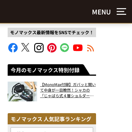
MENU
モノマックス最新情報をSNSでチェック！
今月のモノマックス特別付録
【MonoMax付録】ガバッと開い
て中身が一目瞭然！シャカの
「じゃばら式４層ショルダーバ
ッグ」は、出し入れのしやすさ
も過去最高レベルだった！
モノマックス 人気記事ランキング