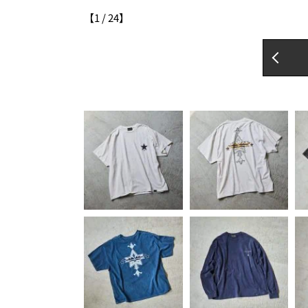
【
1
/
24
】