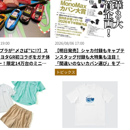
 19:00
2026/08/06 17:00
プラが“〆さば”に!?】ス
【明日発売】シャカ付録もキャプテ
トヨタGR初コラボをガチ体
ンスタッグ付録も大特集も注目！
ー！限定14万台のミニカ
「間違いのないカバン選び」をプロ
型演出に大人も子供も大興
がジャッジ・MonoMax9月号の目
トピックス
なし
次を公開