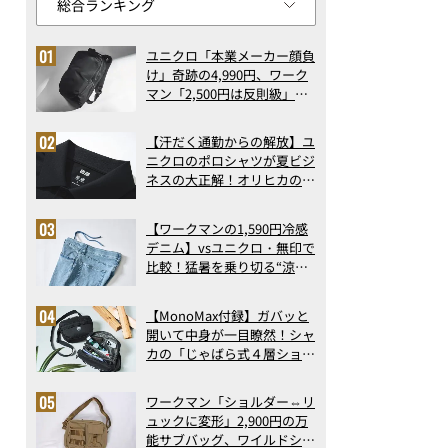
ユニクロ「本業メーカー顔負
け」奇跡の4,990円、ワーク
マン「2,500円は反則級」凄
い万能バッグ…ほか【リュッ
クの人気記事ランキングベス
【汗だく通勤からの解放】ユ
ト3】（2026年6月版）
ニクロのポロシャツが夏ビジ
ネスの大正解！オリヒカの透
け防止シャツも優秀。酷暑も
涼しい顔で働ける超快適ウエ
【ワークマンの1,590円冷感
アの実力
デニム】vsユニクロ・無印で
比較！猛暑を乗り切る“涼感
ロングパンツ”3選を徹底解
剖。接触冷感から綿100%ま
【MonoMax付録】ガバッと
で決定版
開いて中身が一目瞭然！シャ
カの「じゃばら式４層ショル
ダーバッグ」は、出し入れの
しやすさも過去最高レベルだ
ワークマン「ショルダー⇔リ
った！
ュックに変形」2,900円の万
第3位 「この内容で1000円台は衝撃プライス」スギ薬局のすごいP
能サブバッグ、ワイルドシン