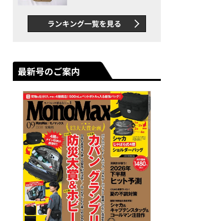
美容ジャーナリストが徹底解説
グス“水に強い”初コラボ付
録…ほか【休日バッグの人気
ランキング一覧を見る
記事ランキングベスト3】
（2026年6月版）
最新号のご案内