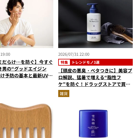
 19:00
2026/07/31 22:00
ミだらけ…を防ぐ】今すぐ
特集
トレンドモノ3選
き男の“グッドエイジン
【頭皮の悪臭・ベタつきに】美容プ
焼け予防の基本と最新UVア
ロ解説、猛暑で増える“脂性フ
美容家＆ブランド代表がプ
ケ”を防ぐ！ドラッグストアで買え
指南／大人の価値向上研究
る優秀ヘアケア3選
雑貨