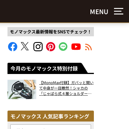
MENU
モノマックス最新情報をSNSでチェック！
今月のモノマックス特別付録
【MonoMax付録】ガバッと開い
て中身が一目瞭然！シャカの
「じゃばら式４層ショルダーバ
ッグ」は、出し入れのしやすさ
も過去最高レベルだった！
モノマックス 人気記事ランキング