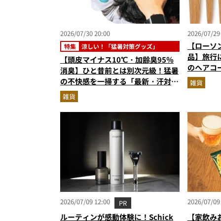
2026/07/30 20:00
2026/07/29
【ローソ
特集
涼しい！「猛暑対策グッズ」
品】旅行
【頭皮マイナス10℃・加齢臭95％
のヘアコ
消臭】ひと昔前とは別次元級！猛暑
を無印マ
の不快感を一掃する「最新・汗対策
雑貨
グッズ」5選
雑貨
2026/07/09 12:00
2026/07/09
PR
ルーティンが感動体験に！Schick
【家飲み