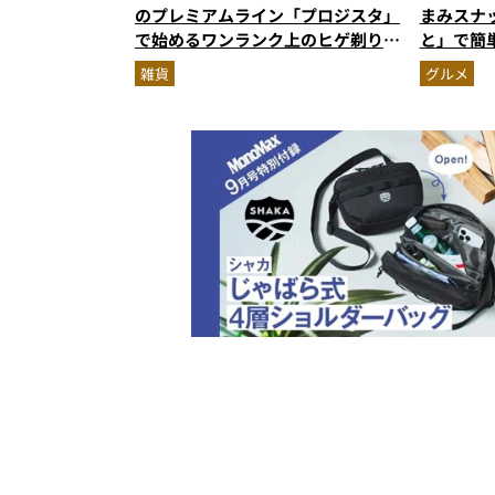
のプレミアムライン「プロジスタ」
まみスナ
で始めるワンランク上のヒゲ剃り習
と」で簡
慣
雑貨
グルメ