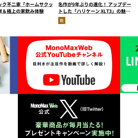
ック不二家「ホームサクッ
名作が9年ぶりの進化！ アップデー
単＆極上の家飲み体験
トした「ハリケーン XLT3」の魅力
を識者があらゆる角度から徹底解
靴
説！