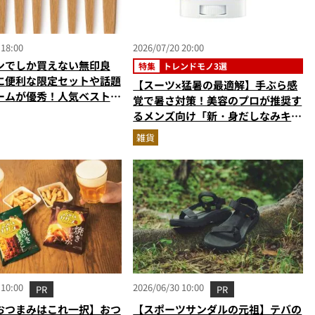
 18:00
2026/07/20 20:00
ンでしか買えない無印良
特集
トレンドモノ3選
に便利な限定セットや話題
【スーツ×猛暑の最適解】手ぶら感
ームが優秀！人気ベスト3
覚で暑さ対策！美容のプロが推奨す
ニアが解説
るメンズ向け「新・身だしなみキッ
ト」3選
雑貨
 10:00
2026/06/30 10:00
PR
PR
おつまみはこれ一択】おつ
【スポーツサンダルの元祖】テバの