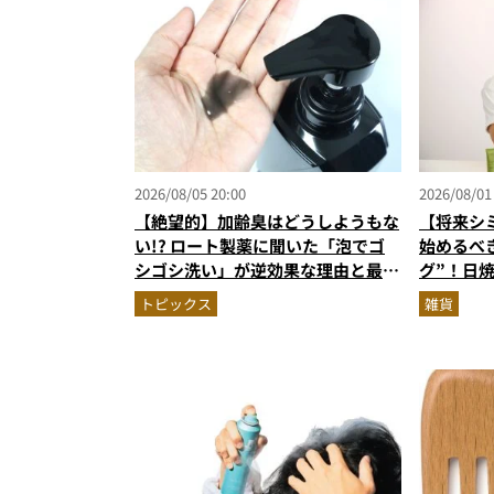
2026/08/05 20:00
2026/08/01
【絶望的】加齢臭はどうしようもな
【将来シ
い!? ロート製薬に聞いた「泡でゴ
始めるべ
シゴシ洗い」が逆効果な理由と最強
グ”！日
のニオイ対策
イテムを
トピックス
雑貨
ロ目線で
所