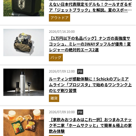
えない日本代表限定モデルも！クールすぎるギ
ア「ジェットブラック」を解説。夏のスポーツ
応援＆レジャーの強い味方
アウトドア
2026/07/16 20:00
【1万円以下の名品バッグ】ナンガの高強度サ
コッシュ、ミレーの3WAYダッフルが優秀！夏
レジャーの絶対的エース2選
バッグ
2026/07/09 12:00
PR
ルーティンが感動体験に！Schickのプレミア
ムライン「プロジスタ」で始めるワンランク上
のヒゲ剃り習慣
雑貨
2026/07/09 10:00
PR
【家飲みおつまみはこれ一択】おつまみスナッ
ク不二家「ホームサクッと」で簡単＆極上の家
飲み体験