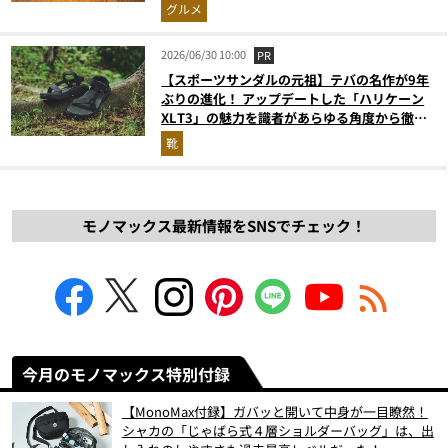
グルメ
2026/06/30 10:00
PR
【スポーツサンダルの元祖】テバの名作が9年
ぶりの進化！ アップデートした「ハリケーン
XLT3」の魅力を識者があらゆる角度から徹底
解説！
靴
モノマックス最新情報をSNSでチェック！
今月のモノマックス特別付録
【MonoMax付録】ガバッと開いて中身が一目瞭然！
シャカの「じゃばら式４層ショルダーバッグ」は、出