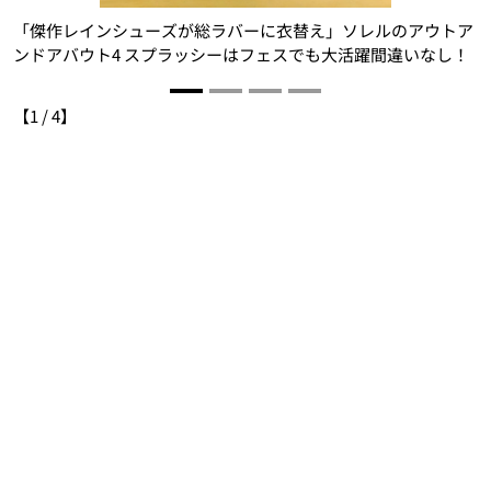
「傑作レインシューズが総ラバーに衣替え」ソレルのアウトア
ンドアバウト4 スプラッシーはフェスでも大活躍間違いなし！
G
【
1
/
4
】