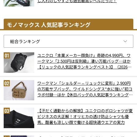
し入れのしやすさも過去最高レベルだった！
モノマックス 人気記事ランキング
ユニクロ「本業メーカー顔負け」奇跡の4,990円、ワ
ークマン「2,500円は反則級」凄い万能バッグ…ほか
【リュックの人気記事ランキングベスト3】（2026年
6月版）
ワークマン「ショルダー⇔リュックに変形」2,900円
の万能サブバッグ、ワイルドシングス“水に強い”初コ
ラボ付録…ほか【休日バッグの人気記事ランキングベ
スト3】（2026年6月版）
【汗だく通勤からの解放】ユニクロのポロシャツが夏
ビジネスの大正解！オリヒカの透け防止シャツも優
秀。酷暑も涼しい顔で働ける超快適ウエアの実力