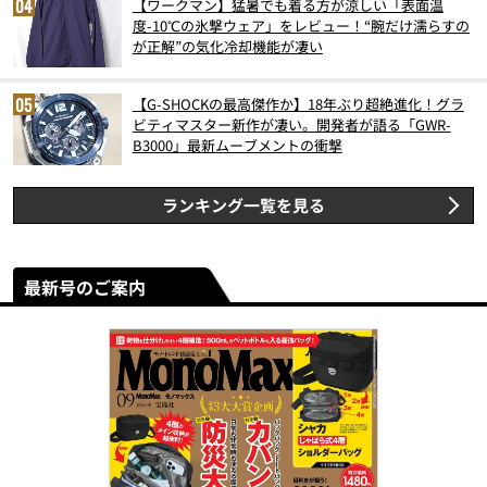
【ワークマン】猛暑でも着る方が涼しい「表面温
度-10℃の氷撃ウェア」をレビュー！“腕だけ濡らすの
が正解”の気化冷却機能が凄い
【G-SHOCKの最高傑作か】18年ぶり超絶進化！グラ
ビティマスター新作が凄い。開発者が語る「GWR-
B3000」最新ムーブメントの衝撃
ランキング一覧を見る
最新号のご案内