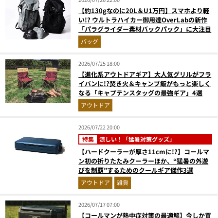
【約130gなのに20L＆U1万円】スマホより軽
い!? ウルトラハイカー御用達OverLabの新作
「パラグライダー素材バックパック」に大注目
バッグ
2026/07/25 18:00
【進化系アウトドアギア】大人気グリルがフラ
イパンに!?焚き火＆キャンプ飯がもっと楽しく
なる「キャプテンスタッグの最強ギア」4選
アウトドア
2026/07/22 20:00
特集
涼しい！「猛暑対策グッズ」
【ハードクーラーが厚さ11cmに!?】コールマ
ン初の折りたたみクーラーほか、“猛暑の外遊
びを制覇”するためのクールギア傑作3選
アウトドア
雑貨
2026/07/17 07:00
【コールマンが熱中症対策の最適解】今しか買