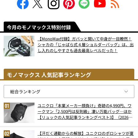
今月のモノマックス特別付録
【MonoMax付録】ガバッと開いて中身が一目瞭然！
シャカの「じゃばら式４層ショルダーバッグ」は、出
し入れのしやすさも過去最高レベルだった！
モノマックス 人気記事ランキング
ユニクロ「本業メーカー顔負け」奇跡の4,990円、ワ
ークマン「2,500円は反則級」凄い万能バッグ…ほか
【リュックの人気記事ランキングベスト3】（2026年
6月版）
【汗だく通勤からの解放】ユニクロのポロシャツが夏