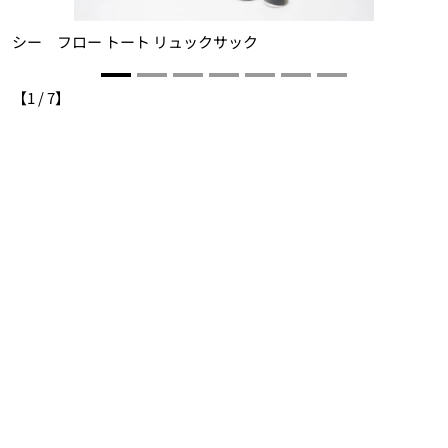
シ
シー フロー トート リュックサック
【
1
/
7
】