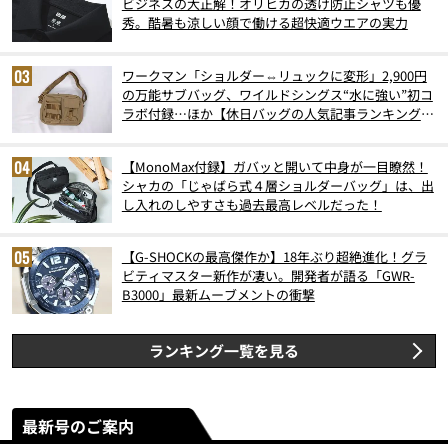
ビジネスの大正解！オリヒカの透け防止シャツも優
秀。酷暑も涼しい顔で働ける超快適ウエアの実力
ワークマン「ショルダー⇔リュックに変形」2,900円
の万能サブバッグ、ワイルドシングス“水に強い”初コ
ラボ付録…ほか【休日バッグの人気記事ランキングベ
スト3】（2026年6月版）
【MonoMax付録】ガバッと開いて中身が一目瞭然！
シャカの「じゃばら式４層ショルダーバッグ」は、出
し入れのしやすさも過去最高レベルだった！
【G-SHOCKの最高傑作か】18年ぶり超絶進化！グラ
ビティマスター新作が凄い。開発者が語る「GWR-
B3000」最新ムーブメントの衝撃
ランキング一覧を見る
最新号のご案内