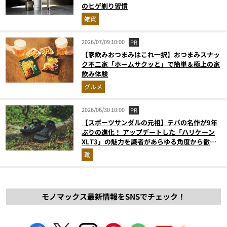
のヒゲ剃り習慣
雑貨
2026/07/09 10:00
PR
【家飲みおつまみはこれ一択】おつまみスナッ
ク不二家「ホームサクッと」で簡単＆極上の家
飲み体験
グルメ
2026/06/30 10:00
PR
【スポーツサンダルの元祖】テバの名作が9年
ぶりの進化！ アップデートした「ハリケーン
XLT3」の魅力を識者があらゆる角度から徹底
解説！
靴
モノマックス最新情報をSNSでチェック！