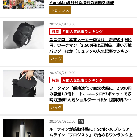
MonoMax9月号＆増刊の表紙を速報
トピックス
2026/07/31 19:00
特集
月間人気記事ランキング
ユニクロ「本業メーカー顔負け」奇跡の4,990
円、ワークマン「2,500円は反則級」凄い万能
バッグ…ほか【リュックの人気記事ランキング
ベスト3】（2026年6月版）
バッグ
2026/07/27 19:00
特集
月間人気記事ランキング
ワークマン「超絶進化で無双状態に」2,990円
の容量1.3倍トート、ユニクロ“7ポケットで収
納力抜群”人気ショルダー…ほか【超収納バッ
グの人気記事ランキングベスト3】（2026年6
バッグ
月版）
2026/07/09 12:00
PR
ルーティンが感動体験に！Schickのプレミア
ムライン「プロジスタ」で始めるワンランク上