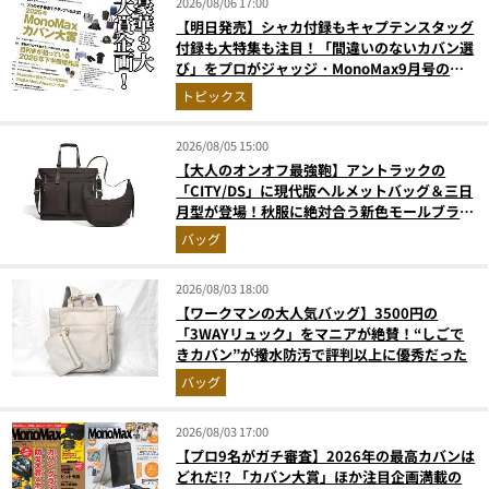
2026/08/06 17:00
【明日発売】シャカ付録もキャプテンスタッグ
付録も大特集も注目！「間違いのないカバン選
び」をプロがジャッジ・MonoMax9月号の目
次を公開
トピックス
2026/08/05 15:00
【大人のオンオフ最強鞄】アントラックの
「CITY/DS」に現代版ヘルメットバッグ＆三日
月型が登場！秋服に絶対合う新色モールブラウ
ンが傑作
バッグ
2026/08/03 18:00
【ワークマンの大人気バッグ】3500円の
「3WAYリュック」をマニアが絶賛！“しごで
きカバン”が撥水防汚で評判以上に優秀だった
バッグ
2026/08/03 17:00
【プロ9名がガチ審査】2026年の最高カバンは
どれだ!? 「カバン大賞」ほか注目企画満載の