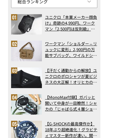
ユニクロ「本業メーカー顔負
け」奇跡の4,990円、ワーク
マン「2,500円は反則級」凄
い万能バッグ…ほか【リュッ
クの人気記事ランキングベス
ワークマン「ショルダー⇔リ
ト3】（2026年6月版）
ュックに変形」2,900円の万
能サブバッグ、ワイルドシン
グス“水に強い”初コラボ付
録…ほか【休日バッグの人気
【汗だく通勤からの解放】ユ
記事ランキングベスト3】
ニクロのポロシャツが夏ビジ
（2026年6月版）
ネスの大正解！オリヒカの透
け防止シャツも優秀。酷暑も
涼しい顔で働ける超快適ウエ
【MonoMax付録】ガバッと
アの実力
開いて中身が一目瞭然！シャ
カの「じゃばら式４層ショル
ダーバッグ」は、出し入れの
しやすさも過去最高レベルだ
【目玉商品】豪華「生サーモン」が110円は最強すぎる！
【G-SHOCKの最高傑作か】
った！
18年ぶり超絶進化！グラビテ
ィマスター新作が凄い。開発