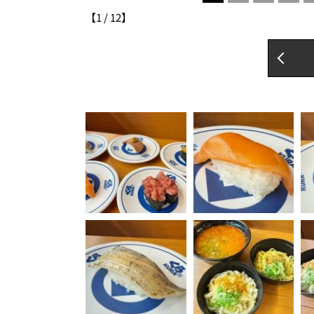
【
1
/
12
】