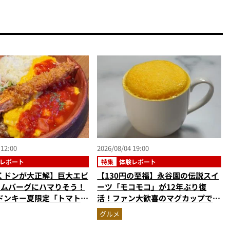
 12:00
2026/08/04 19:00
レポート
特集
体験レポート
くドンが大正解】巨大エビ
【130円の至福】永谷園の伝説スイ
オムバーグにハマりそう！
ーツ「モコモコ」が12年ぶり復
ドンキー夏限定「トマト弾
活！ファン大歓喜のマグカップで作
バーグ」を実食レビュー
る絶品ケーキを食べたらやっぱり最
グルメ
高にウマかった