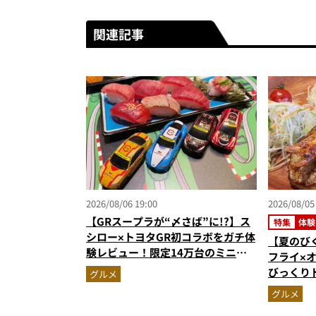
関連記事
2026/08/06 19:00
2026/08/05
【GRスープラが“〆さば”に!?】ス
特集
体験
シロー×トヨタGR初コラボをガチ体
【夏のび
験レビュー！限定14万台のミニカ
フライ×
ー＆体験型演出に大人も子供も大興
びっくり
グルメ
奮間違いなし
けるハン
グルメ