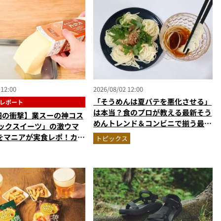
 12:00
2026/08/02 12:00
「そうめんは夏バテを悪化させる」
レポート
は本当？食のプロが教える最新そう
5円の衝撃】業スーの神コス
めんトレンド＆コンビニで揃う最強
パックスイーツ」の激ウマ
の“夏バテ撃退飯”
をマニアが実食レポ！カス
トピックス
リン、杏仁豆腐…夏休みの
最強すぎた