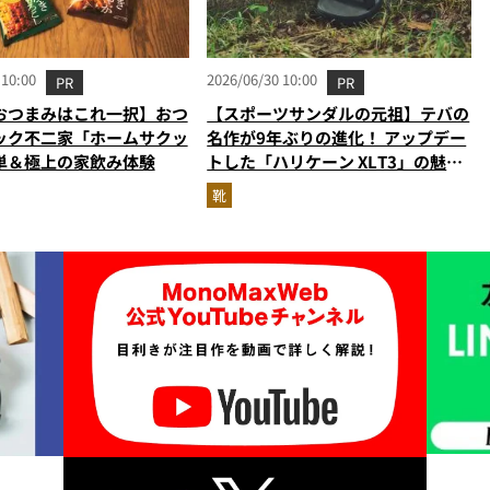
 10:00
2026/06/30 10:00
PR
PR
おつまみはこれ一択】おつ
【スポーツサンダルの元祖】テバの
ック不二家「ホームサクッ
名作が9年ぶりの進化！ アップデー
単＆極上の家飲み体験
トした「ハリケーン XLT3」の魅力
を識者があらゆる角度から徹底解
靴
説！