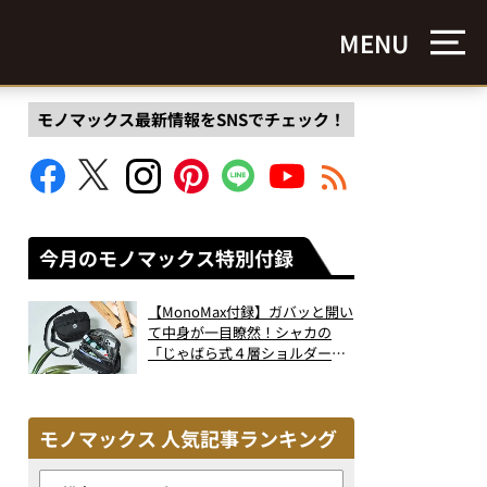
MENU
モノマックス最新情報をSNSでチェック！
今月のモノマックス特別付録
【MonoMax付録】ガバッと開い
て中身が一目瞭然！シャカの
「じゃばら式４層ショルダーバ
ッグ」は、出し入れのしやすさ
も過去最高レベルだった！
モノマックス 人気記事ランキング