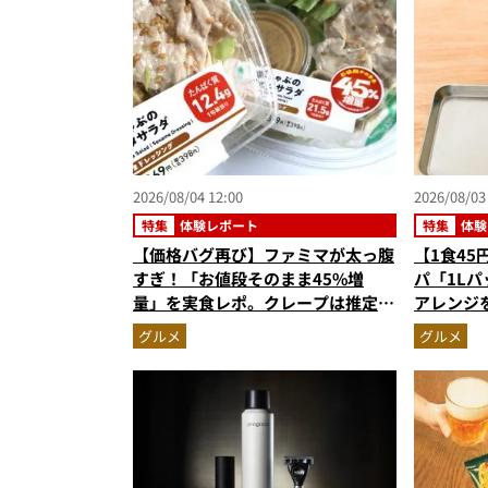
2026/08/04 12:00
2026/08/03
特集
体験レポート
特集
体験
【価格バグ再び】ファミマが太っ腹
【1食4
すぎ！「お値段そのまま45%増
パ「1L
量」を実食レポ。クレープは推定
アレンジ
59%増の衝撃的な大盤振る舞い
タードプ
グルメ
グルメ
おやつに