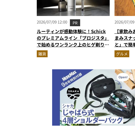
2026/07/09 12:00
2026/07/09
PR
ルーティンが感動体験に！Schick
【家飲み
のプレミアムライン「プロジスタ」
まみスナ
で始めるワンランク上のヒゲ剃り習
と」で簡
慣
雑貨
グルメ