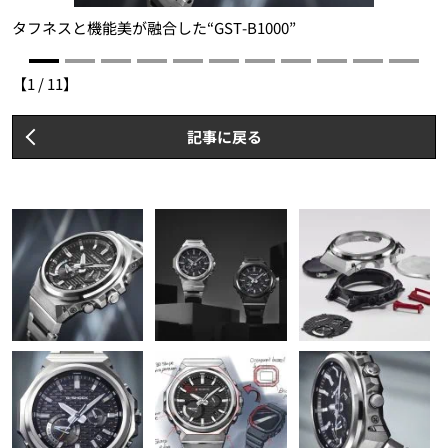
も
タフネスと機能美が融合した“GST-B1000”
G
B
【
1
/
11
】
記事に戻る