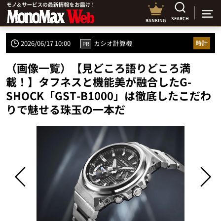
SEARCH
RANKING
2026/06/17 10:00
カシオ計算機
時計
PR
（画像一覧）【見どころ語りどころ満
載！】タフネスと機能美が融合したG-
SHOCK「GST-B1000」は徹底したこだわ
りで魅せる珠玉の一本だ