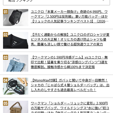
ユニクロ「本業メーカー顔負け」奇跡の4,990円、ワ
ークマン「2,500円は反則級」凄い万能バッグ…ほか
【リュックの人気記事ランキングベスト3】（2026年
6月版）
【汗だく通勤からの解放】ユニクロのポロシャツが夏
ビジネスの大正解！オリヒカの透け防止シャツも優
秀。酷暑も涼しい顔で働ける超快適ウエアの実力
【ワークマンの1,590円冷感デニム】vsユニクロ・無
印で比較！猛暑を乗り切る“涼感ロングパンツ”3選を
徹底解剖。接触冷感から綿100%まで決定版
【MonoMax付録】ガバッと開いて中身が一目瞭然！
シャカの「じゃばら式４層ショルダーバッグ」は、出
し入れのしやすさも過去最高レベルだった！
ワークマン「ショルダー⇔リュックに変形」2,900円
の万能サブバッグ、ワイルドシングス“水に強い”初コ
ラボ付録…ほか【休日バッグの人気記事ランキングベ