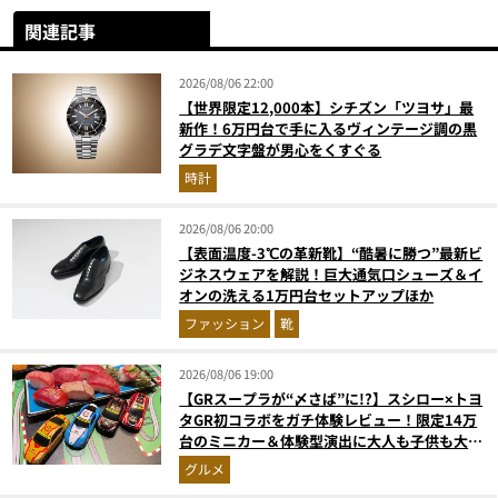
関連記事
2026/08/06 22:00
【世界限定12,000本】シチズン「ツヨサ」最
新作！6万円台で手に入るヴィンテージ調の黒
グラデ文字盤が男心をくすぐる
時計
2026/08/06 20:00
【表面温度-3℃の革新靴】“酷暑に勝つ”最新ビ
ジネスウェアを解説！巨大通気口シューズ＆イ
オンの洗える1万円台セットアップほか
ファッション
靴
2026/08/06 19:00
【GRスープラが“〆さば”に!?】スシロー×トヨ
タGR初コラボをガチ体験レビュー！限定14万
台のミニカー＆体験型演出に大人も子供も大興
奮間違いなし
グルメ