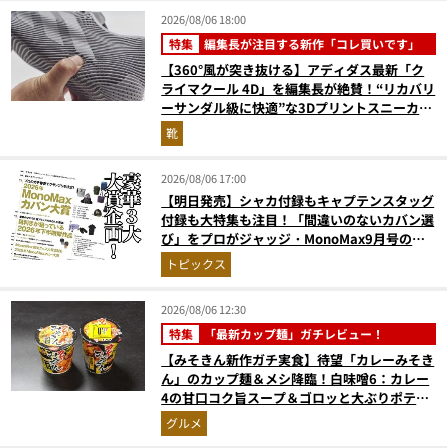
2026/08/06 18:00
特集
編集長が注目する新作「コレ買いです」
【360°風が突き抜ける】アディダス最新「ク
ライマクール 4D」を編集長が絶賛！“リカバリ
ーサンダル級に快適”な3Dプリントスニーカー
『コレ買いです』Vol.173
靴
2026/08/06 17:00
【明日発売】シャカ付録もキャプテンスタッグ
付録も大特集も注目！「間違いのないカバン選
び」をプロがジャッジ・MonoMax9月号の目
次を公開
トピックス
2026/08/06 12:30
特集
「最新カップ麺」ガチレビュー！
【みそきん新作ガチ実食】待望「カレーみそき
ん」のカップ麺＆メシ降臨！白味噌6：カレー
4の甘口コク旨スープ＆ゴロッと大ぶりポテト
に歓喜
グルメ