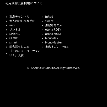
利用規約
広告掲載について
宝島チャンネル
InRed
大人のおしゃれ手帖
sweet
mini
素敵なあの人
リンネル
otona ROSY
SPRiNG
otona MUSE
GLOW
MonoMax
smart
MonoMaster
田舎暮らしの本
宝島すごい！WEB
『このミステリーがすご
い！』大賞
© TAKARAJIMASHA,Inc. All Rights Reserved.