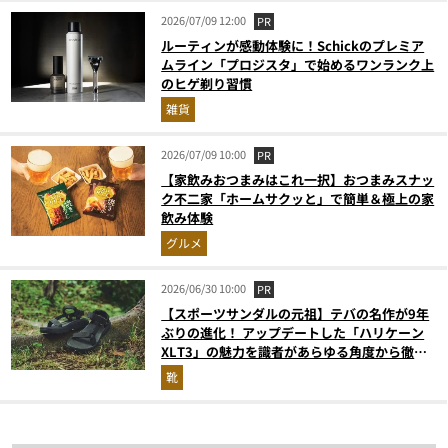
2026/07/09 12:00
PR
ルーティンが感動体験に！Schickのプレミア
ムライン「プロジスタ」で始めるワンランク上
のヒゲ剃り習慣
雑貨
2026/07/09 10:00
PR
【家飲みおつまみはこれ一択】おつまみスナッ
ク不二家「ホームサクッと」で簡単＆極上の家
飲み体験
グルメ
2026/06/30 10:00
PR
【スポーツサンダルの元祖】テバの名作が9年
ぶりの進化！ アップデートした「ハリケーン
XLT3」の魅力を識者があらゆる角度から徹底
解説！
靴