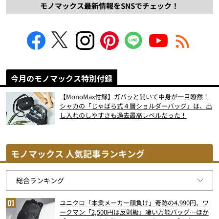
モノマックス最新情報をSNSでチェック！
今月のモノマックス特別付録
【MonoMax付録】ガバッと開いて中身が一目瞭然！
シャカの「じゃばら式４層ショルダーバッグ」は、出
し入れのしやすさも過去最高レベルだった！
モノマックス 人気記事ランキング
ユニクロ「本業メーカー顔負け」奇跡の4,990円、ワ
ークマン「2,500円は反則級」凄い万能バッグ…ほか