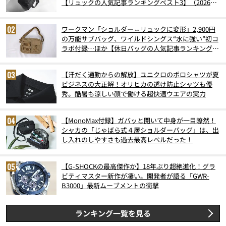
【リュックの人気記事ランキングベスト3】（2026年
6月版）
ワークマン「ショルダー⇔リュックに変形」2,900円
の万能サブバッグ、ワイルドシングス“水に強い”初コ
ラボ付録…ほか【休日バッグの人気記事ランキングベ
スト3】（2026年6月版）
【汗だく通勤からの解放】ユニクロのポロシャツが夏
ビジネスの大正解！オリヒカの透け防止シャツも優
秀。酷暑も涼しい顔で働ける超快適ウエアの実力
【MonoMax付録】ガバッと開いて中身が一目瞭然！
シャカの「じゃばら式４層ショルダーバッグ」は、出
し入れのしやすさも過去最高レベルだった！
【G-SHOCKの最高傑作か】18年ぶり超絶進化！グラ
ビティマスター新作が凄い。開発者が語る「GWR-
B3000」最新ムーブメントの衝撃
ランキング一覧を見る